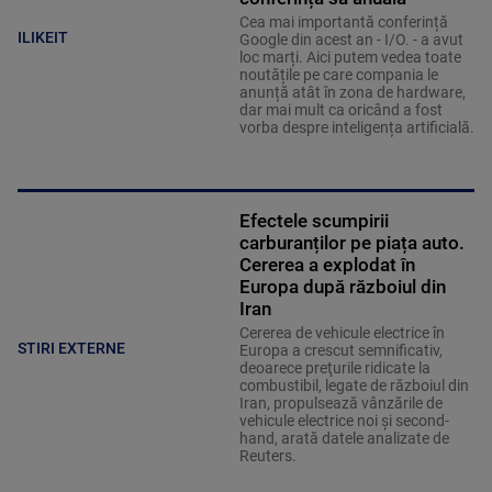
Cea mai importantă conferință
ILIKEIT
Google din acest an - I/O. - a avut
loc marți. Aici putem vedea toate
noutățile pe care compania le
anunță atât în zona de hardware,
dar mai mult ca oricând a fost
vorba despre inteligența artificială.
Efectele scumpirii
carburanților pe piața auto.
Cererea a explodat în
Europa după războiul din
Iran
Cererea de vehicule electrice în
STIRI EXTERNE
Europa a crescut semnificativ,
deoarece preţurile ridicate la
combustibil, legate de războiul din
Iran, propulsează vânzările de
vehicule electrice noi şi second-
hand, arată datele analizate de
Reuters.