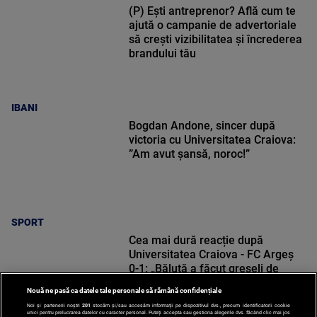
(P) Ești antreprenor? Află cum te
ajută o campanie de advertoriale
să crești vizibilitatea și încrederea
brandului tău
IBANI
Bogdan Andone, sincer după
victoria cu Universitatea Craiova:
”Am avut șansă, noroc!”
SPORT
Cea mai dură reacție după
Universitatea Craiova - FC Argeș
0-1: „Băluță a făcut greșeli de
începători! Elisor încă este dator”
Nouă ne pasă ca datele tale personale să rămână confidențiale
Noi și partenerii noștri
201
stocăm și/sau accesăm informații pe dispozitivul dvs., precum identificatorii cookie
unici pentru prelucrarea datelor cu caracter personal. Puteți accepta sau gestiona alegerile dvs. făcând clic mai jos