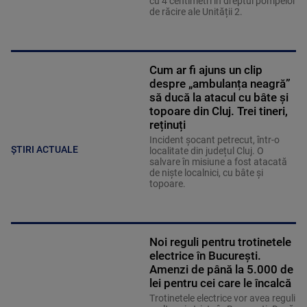
cu 4 centimetri în dreptul pompelor
de răcire ale Unității 2.
Cum ar fi ajuns un clip
despre „ambulanța neagră”
să ducă la atacul cu bâte și
topoare din Cluj. Trei tineri,
reținuți
Incident șocant petrecut, într-o
ȘTIRI ACTUALE
localitate din județul Cluj. O
salvare în misiune a fost atacată
de niște localnici, cu bâte și
topoare.
Noi reguli pentru trotinetele
electrice în București.
Amenzi de până la 5.000 de
lei pentru cei care le încalcă
Trotinetele electrice vor avea reguli