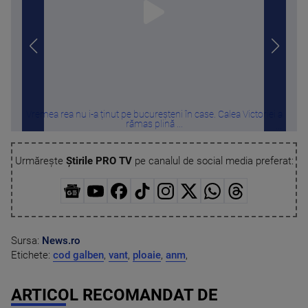
Vremea rea nu i-a ținut pe bucureșteni în case. Calea Victoriei a
Vama 
rămas plină ...
Urmărește
Știrile PRO TV
pe canalul de social media preferat:
Sursa:
News.ro
Etichete:
cod galben
,
vant
,
ploaie
,
anm
,
ARTICOL RECOMANDAT DE