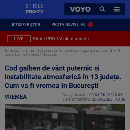
StirilePROTV
CAUTA
VOYO
TOATE 
PROTV NEWS LIVE
ULTIMELE ȘTIRI
LIVE
Știrile PRO TV ale dimineții
Stirileprotv
Vremea
Cod galben de vânt puternic și instabilitate atmosferică în 13
județe. Cum va fi vremea în București
Cod galben de vânt puternic și
instabilitate atmosferică în 13 județe.
Cum va fi vremea în București
Data publicării:
20-05-2026 | 10:38
VREMEA
Data actualizării:
20-05-2026 | 10:38