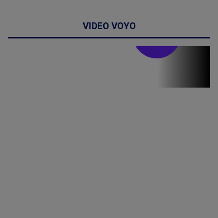
VIDEO VOYO
Stirile PRO TV
Stirile PRO
TV # 19.00 -
09 August
2026
MAI
MULTE