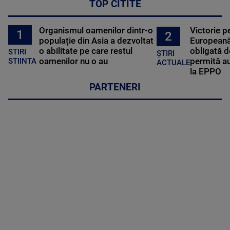
TOP CITITE
Organismul oamenilor dintr-o
Victorie p
1
2
populație din Asia a dezvoltat
Europeană
o abilitate pe care restul
obligată d
STIRI
ȘTIRI
oamenilor nu o au
permită au
STIINTA
ACTUALE
la EPPO
PARTENERI