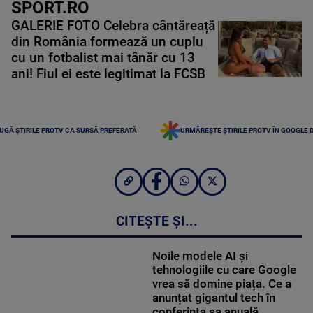
SPORT.RO
GALERIE FOTO Celebra cântăreață
din România formează un cuplu
cu un fotbalist mai tânăr cu 13
ani! Fiul ei este legitimat la FCSB
UGĂ ȘTIRILE PROTV CA SURSĂ PREFERATĂ
URMĂREȘTE ȘTIRILE PROTV ÎN GOOGLE 
CITEȘTE ȘI...
Noile modele AI și
tehnologiile cu care Google
vrea să domine piața. Ce a
anunțat gigantul tech în
conferința sa anuală