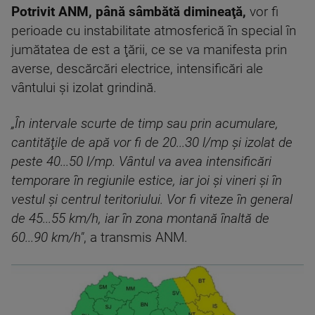
Potrivit ANM, până sâmbătă dimineaţă,
vor fi
perioade cu instabilitate atmosferică în special în
jumătatea de est a ţării, ce se va manifesta prin
averse, descărcări electrice, intensificări ale
vântului şi izolat grindină.
„În intervale scurte de timp sau prin acumulare,
cantităţile de apă vor fi de 20...30 l/mp şi izolat de
peste 40...50 l/mp. Vântul va avea intensificări
temporare în regiunile estice, iar joi şi vineri şi în
vestul şi centrul teritoriului. Vor fi viteze în general
de 45...55 km/h, iar în zona montană înaltă de
60...90 km/h"
, a transmis ANM.