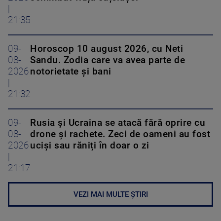
|
21:35
09-
Horoscop 10 august 2026, cu Neti
08-
Sandu. Zodia care va avea parte de
2026
notorietate și bani
|
21:32
09-
Rusia și Ucraina se atacă fără oprire cu
08-
drone și rachete. Zeci de oameni au fost
2026
uciși sau răniți în doar o zi
|
21:17
VEZI MAI MULTE ȘTIRI