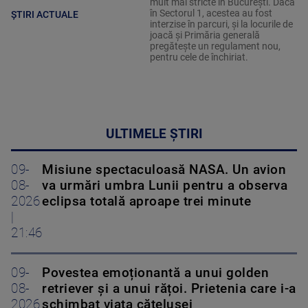
mult mai stricte în București. Dacă
în Sectorul 1, acestea au fost
ȘTIRI ACTUALE
interzise în parcuri, și la locurile de
joacă și Primăria generală
pregătește un regulament nou,
pentru cele de închiriat.
ULTIMELE ȘTIRI
09-
Misiune spectaculoasă NASA. Un avion
08-
va urmări umbra Lunii pentru a observa
2026
eclipsa totală aproape trei minute
|
21:46
09-
Povestea emoționantă a unui golden
08-
retriever și a unui rățoi. Prietenia care i-a
2026
schimbat viața cățelușei