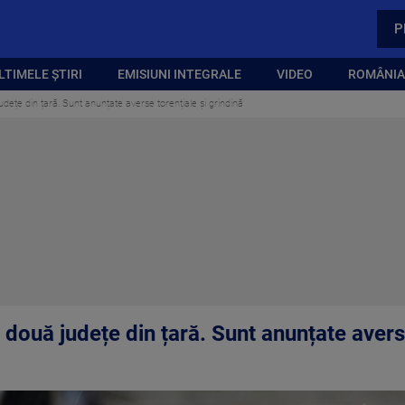
P
LTIMELE ȘTIRI
EMISIUNI INTEGRALE
VIDEO
ROMÂNIA,
udețe din țară. Sunt anunțate averse torențiale și grindină
 două județe din țară. Sunt anunțate averse