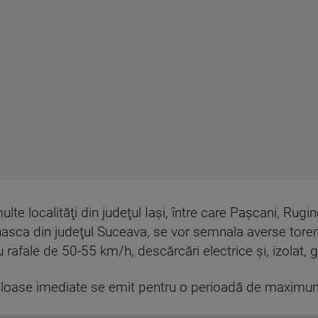
ulte localităţi din judeţul Iaşi, între care Paşcani, Rugi
lhasca din judeţul Suceava, se vor semnala averse tore
cu rafale de 50-55 km/h, descărcări electrice şi, izolat,
culoase imediate se emit pentru o perioadă de maximu