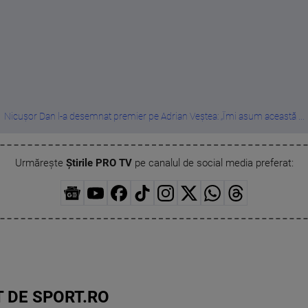
Nicușor Dan l-a desemnat premier pe Adrian Veștea: „Îmi asum această ...
Urmărește
Știrile PRO TV
pe canalul de social media preferat:
 DE SPORT.RO