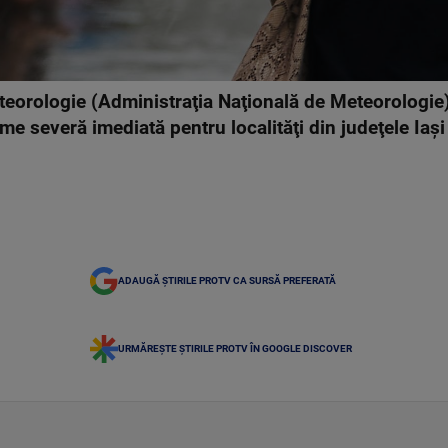
teorologie (Administraţia Naţională de Meteorologie
 severă imediată pentru localităţi din judeţele Iaşi 
ADAUGĂ ȘTIRILE PROTV CA SURSĂ PREFERATĂ
URMĂREȘTE ȘTIRILE PROTV ÎN GOOGLE DISCOVER