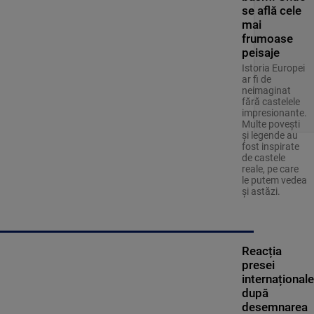
se află cele
mai
frumoase
peisaje
Istoria Europei
ar fi de
neimaginat
fără castelele
impresionante.
Multe povești
și legende au
fost inspirate
de castele
reale, pe care
le putem vedea
și astăzi.
Reacția
presei
internaționale
după
desemnarea