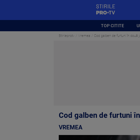
StirilePROTV
TOP CITITE
U
Stirileprotv
Vremea
Cod galben de furtuni în două j
Cod galben de furtuni în
VREMEA