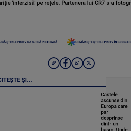
ie 'interzisă' pe rețele. Partenera lui CR7 s-a fotog
UGĂ ȘTIRILE PROTV CA SURSĂ PREFERATĂ
URMĂREȘTE ȘTIRILE PROTV ÎN GOOGLE 
CITEȘTE ȘI...
Castele
ascunse din
Europa care
par
desprinse
dintr-un
basm. Unde