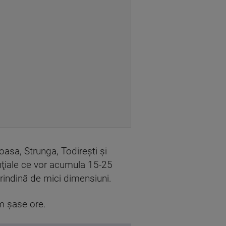
noasa, Strunga, Todireşti şi
nţiale ce vor acumula 15-25
 grindină de mici dimensiuni.
m şase ore.