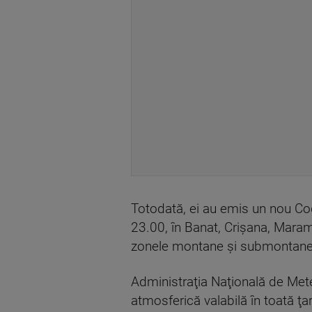
Totodată, ei au emis un nou Cod ga
23.00, în Banat, Crişana, Maramu
zonele montane şi submontane
Administraţia Naţională de Mete
atmosferică valabilă în toată ţar