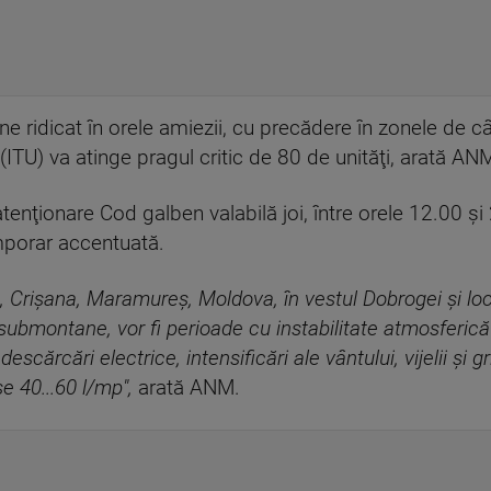
e ridicat în orele amiezii, cu precădere în zonele de câ
ITU) va atinge pragul critic de 80 de unităţi, arată AN
nţionare Cod galben valabilă joi, între orele 12.00 şi
mporar accentuată.
t, Crişana, Maramureş, Moldova, în vestul Dobrogei şi loc
submontane, vor fi perioade cu instabilitate atmosferic
escărcări electrice, intensificări ale vântului, vijelii şi g
se 40...60 l/mp",
arată ANM.