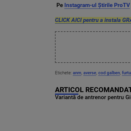
Pe
Instagram-ul Știrile ProTV
CLICK AICI pentru a instala GR
Etichete:
anm
,
averse
,
cod galben
,
furt
ARTICOL RECOMANDAT
Variantă de antrenor pentru Gi