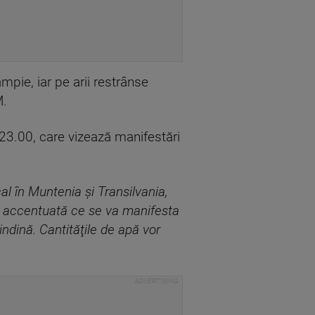
mpie, iar pe arii restrânse
M.
 23.00, care vizează manifestări
al în Muntenia şi Transilvania,
ă accentuată ce se va manifesta
rindină. Cantităţile de apă vor