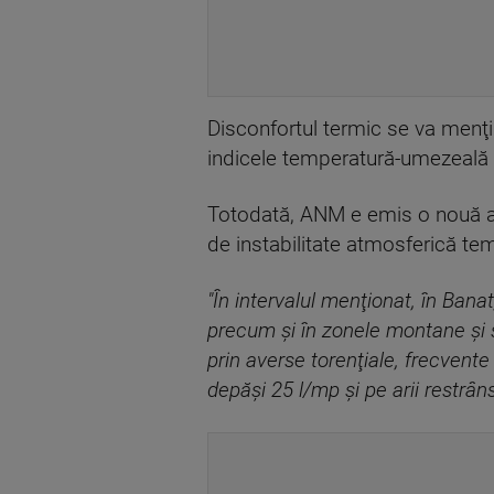
Disconfortul termic se va menţin
indicele temperatură-umezeală (
Totodată, ANM e emis o nouă ate
de instabilitate atmosferică te
"În intervalul menţionat, în Bana
precum şi în zonele montane şi 
prin averse torenţiale, frecvente d
depăşi 25 l/mp şi pe arii restrân