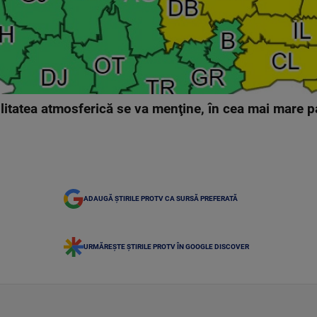
itatea atmosferică se va menţine, în cea mai mare par
ADAUGĂ ȘTIRILE PROTV CA SURSĂ PREFERATĂ
URMĂREȘTE ȘTIRILE PROTV ÎN GOOGLE DISCOVER