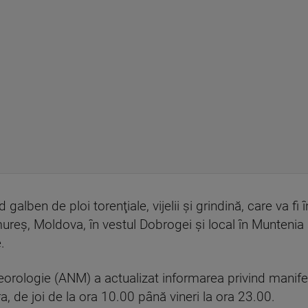
lben de ploi torenţiale, vijelii şi grindină, care va fi î
reş, Moldova, în vestul Dobrogei şi local în Muntenia ş
.
orologie (ANM) a actualizat informarea privind manifest
a, de joi de la ora 10.00 până vineri la ora 23.00.