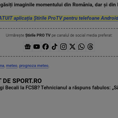
găsiți imaginile momentului din România, dar și di
ATUIT aplicația Știrile ProTV pentru telefoane Android
Urmărește
Știrile PRO TV
pe canalul de social media preferat:
una
,
meteo
,
prognoza meteo
,
 DE SPORT.RO
gi Becali la FCSB? Tehnicianul a răspuns fabulos: „S