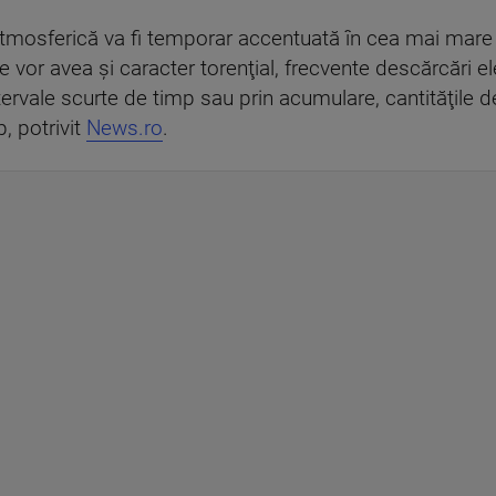
a atmosferică va fi temporar accentuată în cea mai mare p
or avea şi caracter torenţial, frecvente descărcări elect
 intervale scurte de timp sau prin acumulare, cantităţile
p, potrivit
News.ro
.