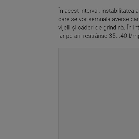
În acest interval, instabilitate
care se vor semnala averse care v
vijelii şi căderi de grindină. În
iar pe arii restrânse 35...40 l/m