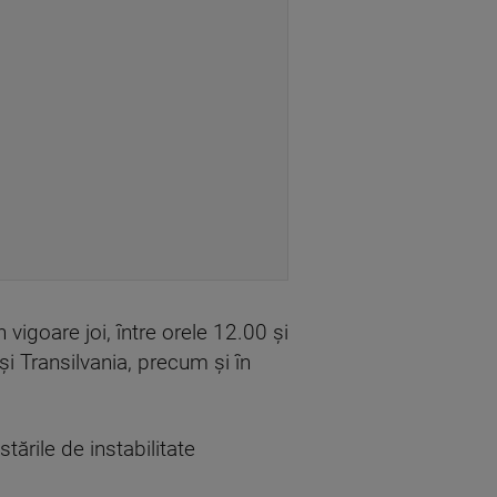
n vigoare joi, între orele 12.00 şi
i Transilvania, precum şi în
ările de instabilitate