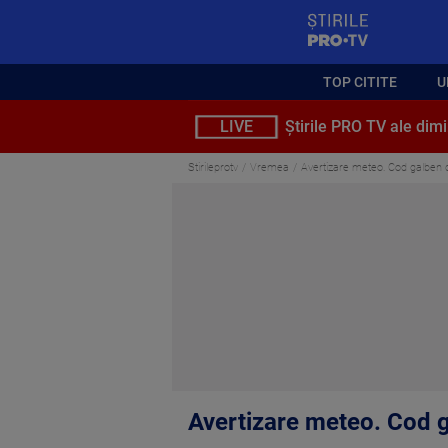
StirilePROTV
TOP CITITE
U
LIVE
Știrile PRO TV ale dimi
Stirileprotv
Vremea
Avertizare meteo. Cod galben de pl
Avertizare meteo. Cod gal