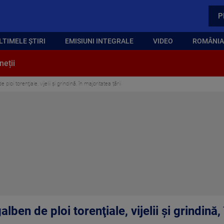
P
LTIMELE ȘTIRI
EMISIUNI INTEGRALE
VIDEO
ROMÂNIA,
neții
oi torenţiale, vijelii şi grindină, în majoritatea țării
ben de ploi torenţiale, vijelii şi grindină, 