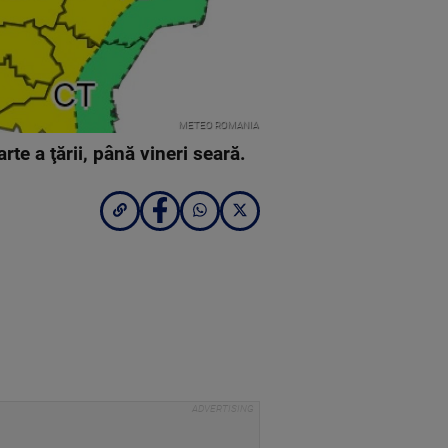
METEO ROMANIA
te a ţării, până vineri seară.