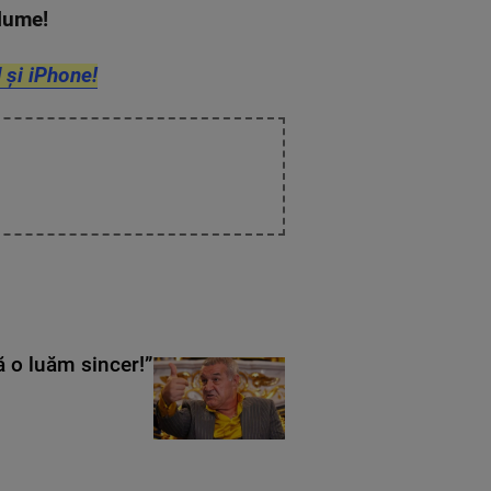
n lume!
 și iPhone!
ă o luăm sincer!”