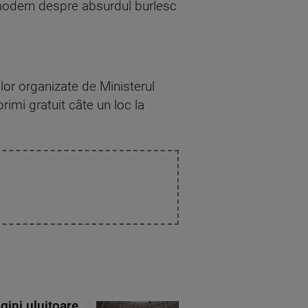
l modern despre absurdul burlesc
lor organizate de Ministerul
primi gratuit câte un loc la
gini uluitoare