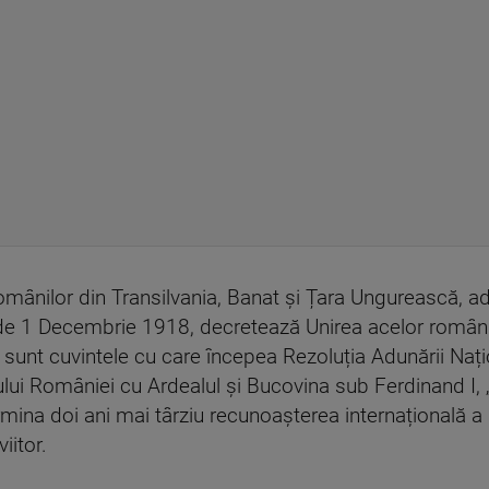
mânilor din Transilvania, Banat și Țara Ungurească, adu
ua de 1 Decembrie 1918, decretează Unirea acelor români ș
unt cuvintele cu care începea Rezoluția Adunării Națion
i României cu Ardealul și Bucovina sub Ferdinand I, „În
ina doi ani mai târziu recunoașterea internațională a ho
iitor.