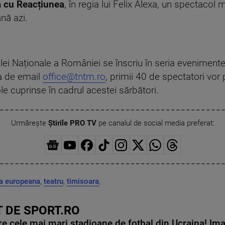
ă cu Reacțiunea
, în regia lui Felix Alexa, un spectaco
nă azi.
lei Naționale a României se înscriu în seria evenimente
sa de email
office@tntm.ro
, primii 40 de spectatori vor 
ole cuprinse în cadrul acestei sărbători.
Urmărește
Știrile PRO TV
pe canalul de social media preferat:
la europeana
,
teatru
,
timisoara
,
 DE SPORT.RO
e cele mai mari stadioane de fotbal din Ucraina! Ima