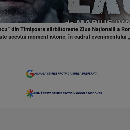
scu” din Timișoara sărbătorește Ziua Națională a Ro
cate acestui moment istoric, în cadrul evenimentului 
ADAUGĂ ȘTIRILE PROTV CA SURSĂ PREFERATĂ
URMĂREȘTE ȘTIRILE PROTV ÎN GOOGLE DISCOVER