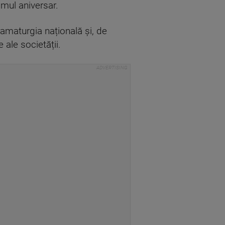
amul aniversar.
dramaturgia națională și, de
ale societății.