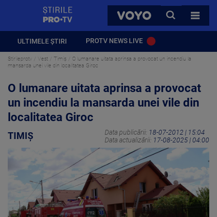
StirilePROTV
CAUTA
VOYO
TOATE 
PROTV NEWS LIVE
ULTIMELE ȘTIRI
Stirileprotv
Vest
Timiș
O lumanare uitata aprinsa a provocat un incendiu la
mansarda unei vile din localitatea Giroc
O lumanare uitata aprinsa a provocat
un incendiu la mansarda unei vile din
localitatea Giroc
Data publicării:
18-07-2012 | 15:04
TIMIȘ
Data actualizării:
17-08-2025 | 04:00