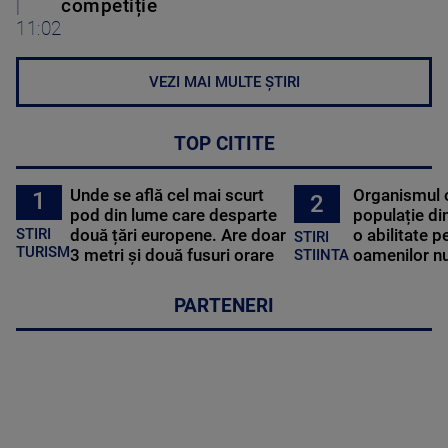
|
competiție
11:02
VEZI MAI MULTE ȘTIRI
TOP CITITE
Unde se află cel mai scurt
Organismul 
1
2
pod din lume care desparte
populație di
STIRI
două țări europene. Are doar
o abilitate p
STIRI
TURISM
3 metri și două fusuri orare
oamenilor nu
STIINTA
PARTENERI