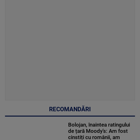
RECOMANDĂRI
Bolojan, înaintea ratingului
de țară Moody’s: Am fost
cinstiți cu românii, am