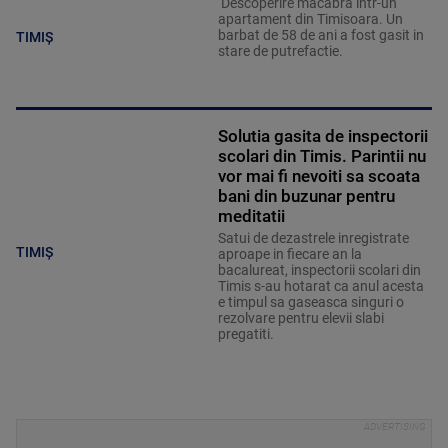
Descoperire macabra intr-un
apartament din Timisoara. Un
barbat de 58 de ani a fost gasit in
TIMIȘ
stare de putrefactie.
Solutia gasita de inspectorii
scolari din Timis. Parintii nu
vor mai fi nevoiti sa scoata
bani din buzunar pentru
meditatii
Satui de dezastrele inregistrate
TIMIȘ
aproape in fiecare an la
bacalureat, inspectorii scolari din
Timis s-au hotarat ca anul acesta
e timpul sa gaseasca singuri o
rezolvare pentru elevii slabi
pregatiti.