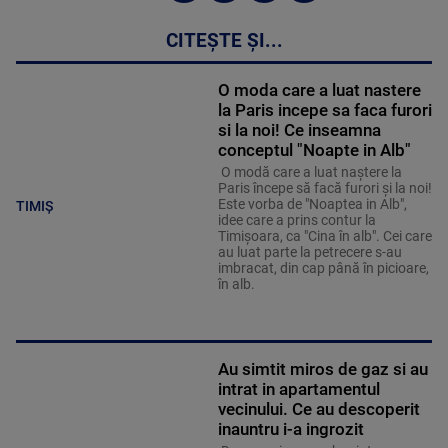
CITEȘTE ȘI...
O moda care a luat nastere
la Paris incepe sa faca furori
si la noi! Ce inseamna
conceptul "Noapte in Alb"
O modă care a luat naştere la
Paris începe să facă furori şi la noi!
Este vorba de "Noaptea in Alb",
TIMIȘ
idee care a prins contur la
Timişoara, ca "Cina în alb". Cei care
au luat parte la petrecere s-au
imbracat, din cap până în picioare,
în alb.
Au simtit miros de gaz si au
intrat in apartamentul
vecinului. Ce au descoperit
inauntru i-a ingrozit