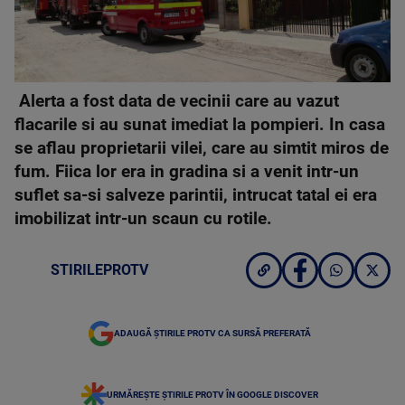
Alerta a fost data de vecinii care au vazut
flacarile si au sunat imediat la pompieri. In casa
se aflau proprietarii vilei, care au simtit miros de
fum. Fiica lor era in gradina si a venit intr-un
suflet sa-si salveze parintii, intrucat tatal ei era
imobilizat intr-un scaun cu rotile.
STIRILEPROTV
ADAUGĂ ȘTIRILE PROTV CA SURSĂ PREFERATĂ
URMĂREȘTE ȘTIRILE PROTV ÎN GOOGLE DISCOVER