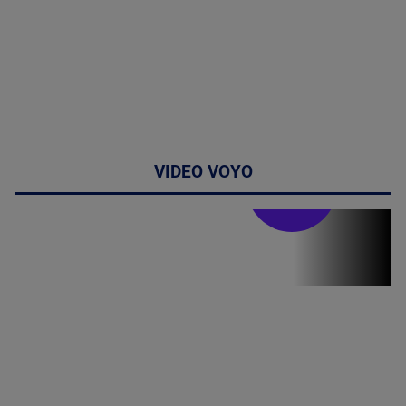
VIDEO VOYO
Doctor de
bine
(P) Terapia