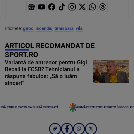
Etichete:
giroc
,
incendiu
,
timisoara
,
vila
,
ARTICOL RECOMANDAT DE
SPORT.RO
Variantă de antrenor pentru Gigi
Becali la FCSB? Tehnicianul a
răspuns fabulos: „Să o luăm
sincer!”
UGĂ ȘTIRILE PROTV CA SURSĂ PREFERATĂ
URMĂREȘTE ȘTIRILE PROTV ÎN GOOGLE 