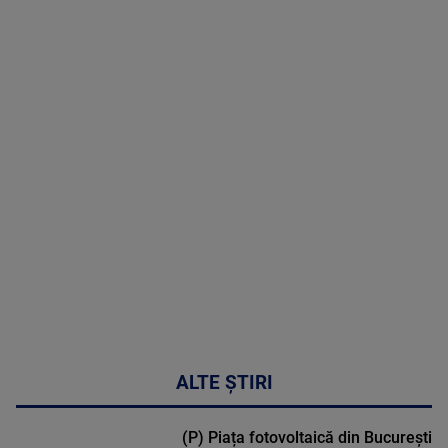
hormonală în
menopauză
poate
corecta
sindromul
cardio-
metabolic
MAI
MULTE
DETALII
17:46
ALTE ȘTIRI
(P) Piața fotovoltaică din București