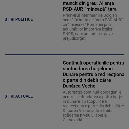
muncit din greu. Alianța
PSD-AUR ”minează” țara
Premierul interimar Ilie Bolojan
STIRI POLITICE
acuză ”alianța de facto PSD-AUR”
că ”minează” România prin
acțiunile lor împotriva legilor
PNRR, care pot aduce grave
prejudicii țării.
Continuă operațiunile pentru
scufundarea barjelor în
Dunăre pentru a redirecționa
o parte din debit către
Dunărea Veche
Autoritățile continuă operațiunile
ȘTIRI ACTUALE
pentru scufundarea a patru barje
în Dunăre, cu scopul de a
redirecționa o parte din debit către
Dunărea Veche și de a limita
scăderea nivelului apei la
Cernavodă.