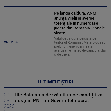
Pe lângă căldură, ANM
anunță vijelii și averse
torențiale în numeroase
județe din România. Zonele
vizate
Valul de căldură persistă pe
VREMEA
teritoriul României. Meterologii au
prelungit vineri dimineață
avertizările meteo de caniculă, dar
și de vijelii.
ULTIMELE ȘTIRI
07-
Ilie Bolojan a dezvăluit în ce condiții va
08-
susţine PNL un Guvern tehnocrat
2026