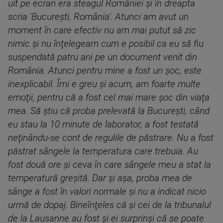
uit pe ecran era steagul României şi în dreapta
scria 'Bucureşti, România'. Atunci am avut un
moment în care efectiv nu am mai putut să zic
nimic şi nu înţelegeam cum e posibil ca eu să fiu
suspendată patru ani pe un document venit din
România. Atunci pentru mine a fost un şoc, este
inexplicabil. Îmi e greu şi acum, am foarte multe
emoţii, pentru că a fost cel mai mare şoc din viaţa
mea. Să ştiu că proba prelevată la Bucureşti, când
eu stau la 10 minute de laborator, a fost testată
neţinându-se cont de regulile de păstrare. Nu a fost
păstrat sângele la temperatura care trebuia. Au
fost două ore şi ceva în care sângele meu a stat la
temperatură greşită. Dar şi aşa, proba mea de
sânge a fost în valori normale şi nu a indicat nicio
urmă de dopaj. Bineînţeles că şi cei de la tribunalul
de la Lausanne au fost şi ei surprinşi că se poate