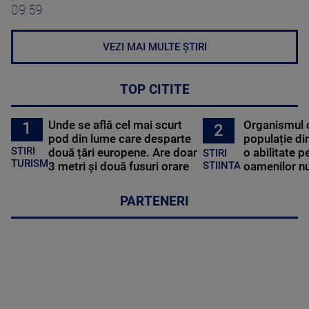
09:59
VEZI MAI MULTE ȘTIRI
TOP CITITE
Unde se află cel mai scurt
Organismul 
1
2
pod din lume care desparte
populație di
STIRI
două țări europene. Are doar
o abilitate p
STIRI
TURISM
3 metri și două fusuri orare
oamenilor nu
STIINTA
PARTENERI