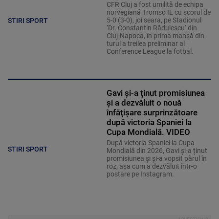
CFR Cluj a fost umilită de echipa
norvegiană Tromso IL cu scorul de
5-0 (3-0), joi seara, pe Stadionul
STIRI SPORT
''Dr. Constantin Rădulescu'' din
Cluj-Napoca, în prima manşă din
turul a treilea preliminar al
Conference League la fotbal.
Gavi şi-a ţinut promisiunea
şi a dezvăluit o nouă
înfăţişare surprinzătoare
după victoria Spaniei la
Cupa Mondială. VIDEO
După victoria Spaniei la Cupa
STIRI SPORT
Mondială din 2026, Gavi și-a ținut
promisiunea și și-a vopsit părul în
roz, așa cum a dezvăluit într-o
postare pe Instagram.