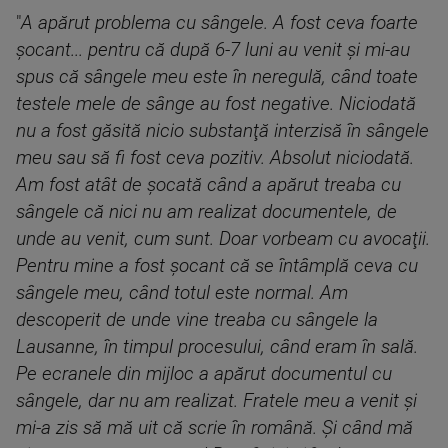
"
A apărut problema cu sângele. A fost ceva foarte
şocant... pentru că după 6-7 luni au venit şi mi-au
spus că sângele meu este în neregulă, când toate
testele mele de sânge au fost negative. Niciodată
nu a fost găsită nicio substanţă interzisă în sângele
meu sau să fi fost ceva pozitiv. Absolut niciodată.
Am fost atât de şocată când a apărut treaba cu
sângele că nici nu am realizat documentele, de
unde au venit, cum sunt. Doar vorbeam cu avocaţii.
Pentru mine a fost şocant că se întâmplă ceva cu
sângele meu, când totul este normal. Am
descoperit de unde vine treaba cu sângele la
Lausanne, în timpul procesului, când eram în sală.
Pe ecranele din mijloc a apărut documentul cu
sângele, dar nu am realizat. Fratele meu a venit şi
mi-a zis să mă uit că scrie în română. Şi când mă