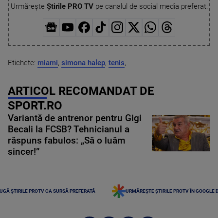
Urmărește
Știrile PRO TV
pe canalul de social media preferat:
Etichete:
miami
,
simona halep
,
tenis
,
ARTICOL RECOMANDAT DE
SPORT.RO
Variantă de antrenor pentru Gigi
Becali la FCSB? Tehnicianul a
răspuns fabulos: „Să o luăm
sincer!”
UGĂ ȘTIRILE PROTV CA SURSĂ PREFERATĂ
URMĂREȘTE ȘTIRILE PROTV ÎN GOOGLE 