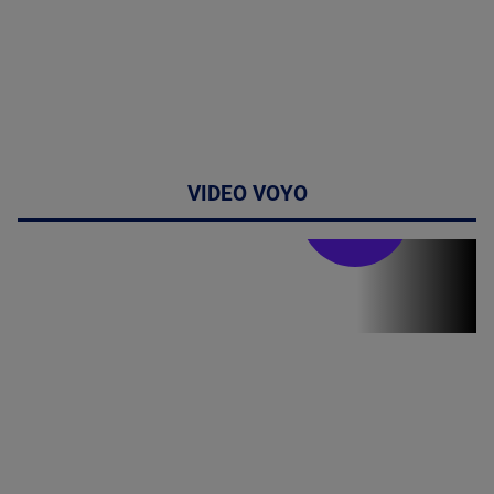
VIDEO VOYO
Stirile PRO TV
Stirile PRO
TV # 19.00 -