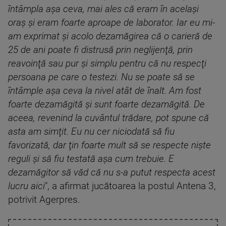
întâmpla aşa ceva, mai ales că eram în acelaşi
oraş şi eram foarte aproape de laborator. Iar eu mi-
am exprimat şi acolo dezamăgirea că o carieră de
25 de ani poate fi distrusă prin neglijenţă, prin
reavoinţă sau pur şi simplu pentru că nu respecţi
persoana pe care o testezi. Nu se poate să se
întâmple aşa ceva la nivel atât de înalt. Am fost
foarte dezamăgită şi sunt foarte dezamăgită. De
aceea, revenind la cuvântul trădare, pot spune că
asta am simţit. Eu nu cer niciodată să fiu
favorizată, dar ţin foarte mult să se respecte nişte
reguli şi să fiu testată aşa cum trebuie. E
dezamăgitor să văd că nu s-a putut respecta acest
lucru aici
", a afirmat jucătoarea la postul Antena 3,
potrivit Agerpres.