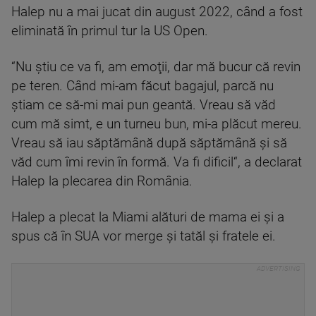
Halep nu a mai jucat din august 2022, când a fost
eliminată în primul tur la US Open.
“Nu ştiu ce va fi, am emoţii, dar mă bucur că revin
pe teren. Când mi-am făcut bagajul, parcă nu
ştiam ce să-mi mai pun geantă. Vreau să văd
cum mă simt, e un turneu bun, mi-a plăcut mereu.
Vreau să iau săptămână după săptămână şi să
văd cum îmi revin în formă. Va fi dificil“, a declarat
Halep la plecarea din România.
Halep a plecat la Miami alături de mama ei şi a
spus că în SUA vor merge şi tatăl şi fratele ei.