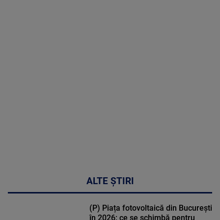
06 August
2026
MAI
MULTE
DETALII
47:43
ALTE ȘTIRI
(P) Piața fotovoltaică din București
în 2026: ce se schimbă pentru