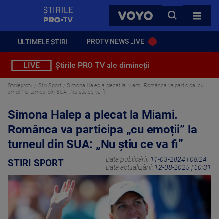
StirilePROTV
CAUTA
VOYO
TOATE 
PROTV NEWS LIVE
ULTIMELE ȘTIRI
LIVE
Știrile PRO TV ale dimineții
Stirileprotv
Stiri Sport
Simona Halep a plecat la Miami. Românca va participa „cu
emoții” la turneul din SUA: „Nu știu ce va fi”
Simona Halep a plecat la Miami.
Românca va participa „cu emoții” la
turneul din SUA: „Nu știu ce va fi”
Data publicării:
11-03-2024 | 08:24
STIRI SPORT
Data actualizării:
12-08-2025 | 00:31