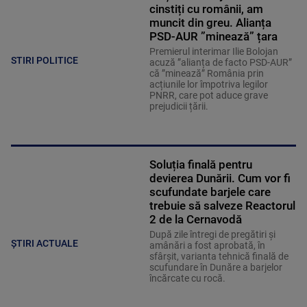
cinstiți cu românii, am
muncit din greu. Alianța
PSD-AUR ”minează” țara
Premierul interimar Ilie Bolojan
STIRI POLITICE
acuză ”alianța de facto PSD-AUR”
că ”minează” România prin
acțiunile lor împotriva legilor
PNRR, care pot aduce grave
prejudicii țării.
Soluția finală pentru
devierea Dunării. Cum vor fi
scufundate barjele care
trebuie să salveze Reactorul
2 de la Cernavodă
După zile întregi de pregătiri și
ȘTIRI ACTUALE
amânări a fost aprobată, în
sfârșit, varianta tehnică finală de
scufundare în Dunăre a barjelor
încărcate cu rocă.