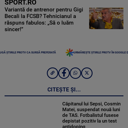
SPORT.RO
Variantă de antrenor pentru Gigi
Becali la FCSB? Tehnicianul a
răspuns fabulos: „Să o luăm
sincer!”
UGĂ ȘTIRILE PROTV CA SURSĂ PREFERATĂ
URMĂREȘTE ȘTIRILE PROTV ÎN GOOGLE 
CITEȘTE ȘI...
Căpitanul lui Sepsi, Cosmin
Matei, suspendat nouă luni
de TAS. Fotbalistul fusese
depistat pozitiv la un test
antidoping