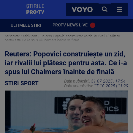
StirilePROTV
CAUTA
VOYO
TOATE 
PROTV NEWS LIVE
ULTIMELE ȘTIRI
Stirileprotv
Stiri Sport
Reuters: Popovici construieşte un zid, iar rivalii lui plătesc
pentru asta. Ce i-a spus lui Chalmers înainte de finală
Reuters: Popovici construieşte un zid,
iar rivalii lui plătesc pentru asta. Ce i-a
spus lui Chalmers înainte de finală
Data publicării:
31-07-2025 | 17:54
STIRI SPORT
Data actualizării:
17-10-2025 | 11:29