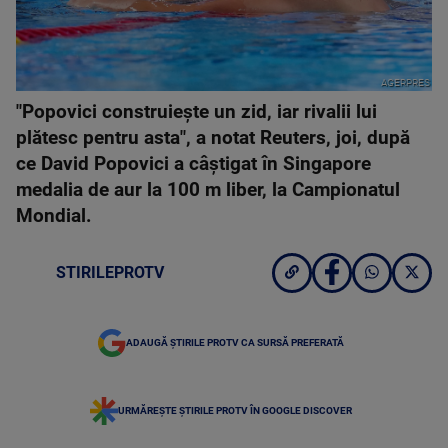
AGERPRES
"Popovici construieşte un zid, iar rivalii lui
plătesc pentru asta", a notat Reuters, joi, după
ce David Popovici a câştigat în Singapore
medalia de aur la 100 m liber, la Campionatul
Mondial.
STIRILEPROTV
ADAUGĂ ȘTIRILE PROTV CA SURSĂ PREFERATĂ
URMĂREȘTE ȘTIRILE PROTV ÎN GOOGLE DISCOVER