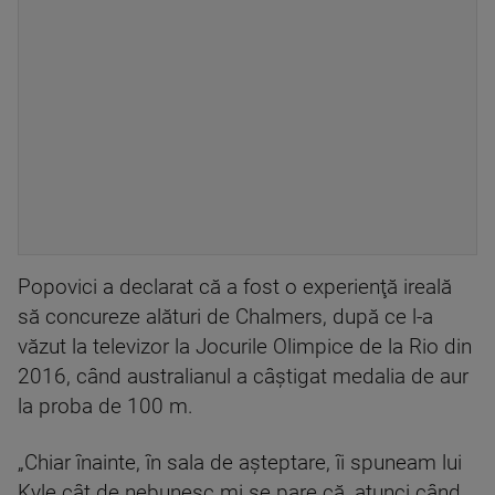
Popovici a declarat că a fost o experienţă ireală
să concureze alături de Chalmers, după ce l-a
văzut la televizor la Jocurile Olimpice de la Rio din
2016, când australianul a câştigat medalia de aur
la proba de 100 m.
„Chiar înainte, în sala de aşteptare, îi spuneam lui
Kyle cât de nebunesc mi se pare că, atunci când