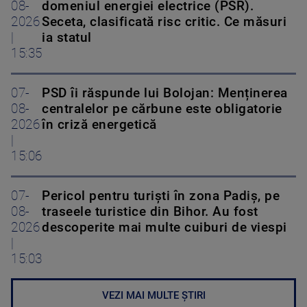
08-
domeniul energiei electrice (PSR).
2026
Seceta, clasificată risc critic. Ce măsuri
|
ia statul
15:35
07-
PSD îi răspunde lui Bolojan: Menținerea
08-
centralelor pe cărbune este obligatorie
2026
în criză energetică
|
15:06
07-
Pericol pentru turiști în zona Padiș, pe
08-
traseele turistice din Bihor. Au fost
2026
descoperite mai multe cuiburi de viespi
|
15:03
VEZI MAI MULTE ȘTIRI