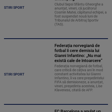
Clubul Sepsi Sfântu Gheorghe a
STIRI SPORT
anunțat, vineri, că jucătorul
Cosmin Matei, căpitanul echipei, a
fost suspendat nouă luni de
Tribunalul de Arbitraj Sportiv
(TAS).
Federația norvegiană de
fotbal îi cere demisia lui
Gianni Infantino: „Nu mai
există cale de întoarcere”
Federația norvegiană de fotbal,
care critică de câțiva ani în mod
constant activitatea lui Gianni
STIRI SPORT
Infantino, îi va cere președintelui
FIFA să demisioneze, a anunțat,
vineri, președinta acesteia, Lise
Klaveness, citată de AFP.
FC Barcelona a anulat un