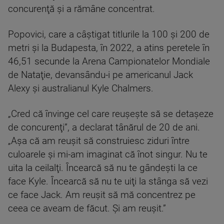
concurenţă şi a rămâne concentrat.
Popovici, care a câştigat titlurile la 100 şi 200 de
metri şi la Budapesta, în 2022, a atins peretele în
46,51 secunde la Arena Campionatelor Mondiale
de Nataţie, devansându-i pe americanul Jack
Alexy şi australianul Kyle Chalmers.
„Cred că învinge cel care reuşeşte să se detaşeze
de concurenţi”, a declarat tânărul de 20 de ani.
„Aşa că am reuşit să construiesc ziduri între
culoarele şi mi-am imaginat că înot singur. Nu te
uita la ceilalţi. Încearcă să nu te gândeşti la ce
face Kyle. Încearcă să nu te uiţi la stânga să vezi
ce face Jack. Am reuşit să mă concentrez pe
ceea ce aveam de făcut. Şi am reuşit.”