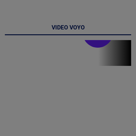
VIDEO VOYO
Stirile PRO TV
Stirile PRO
TV # 13.00 -
07 August
2026