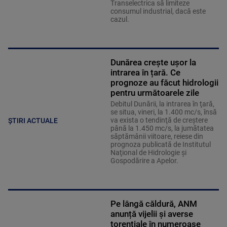
Transelectrica să limiteze
consumul industrial, dacă este
cazul.
Dunărea crește ușor la
intrarea în țară. Ce
prognoze au făcut hidrologii
pentru următoarele zile
Debitul Dunării, la intrarea în ţară,
se situa, vineri, la 1.400 mc/s, însă
va exista o tendinţă de creştere
ȘTIRI ACTUALE
până la 1.450 mc/s, la jumătatea
săptămânii viitoare, reiese din
prognoza publicată de Institutul
Naţional de Hidrologie şi
Gospodărire a Apelor.
Pe lângă căldură, ANM
anunță vijelii și averse
torențiale în numeroase