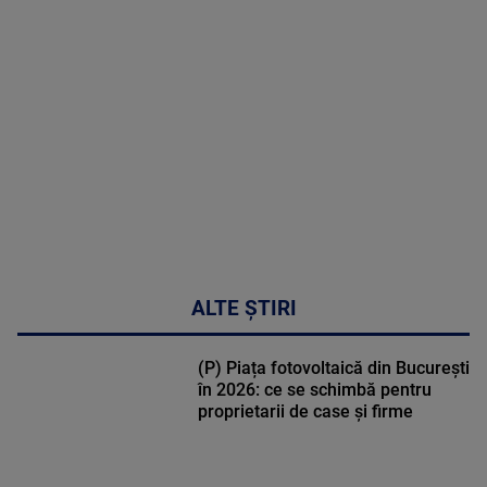
MAI
MULTE
DETALII
50:53
ALTE ȘTIRI
(P) Piața fotovoltaică din București
în 2026: ce se schimbă pentru
proprietarii de case și firme