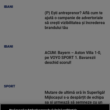
IBANI
(P) Ești antreprenor? Află cum te
ajută o campanie de advertoriale
să crești vizibilitatea și încrederea
brandului tău
IBANI
ACUM: Bayern – Aston Villa 1-0,
pe VOYO SPORT 1. Bavarezii
deschid scorul!
SPORT
Mutare de ultimă oră în Superligă!
Mijlocașul s-a despărțit de echipa
sa și urmează să semneze cu un
alt club
Nouă ne pasă ca datele tale personale să rămână confidențiale