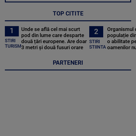
TOP CITITE
Unde se află cel mai scurt
Organismul 
1
2
pod din lume care desparte
populație di
STIRI
două țări europene. Are doar
o abilitate p
STIRI
TURISM
3 metri și două fusuri orare
oamenilor nu
STIINTA
PARTENERI