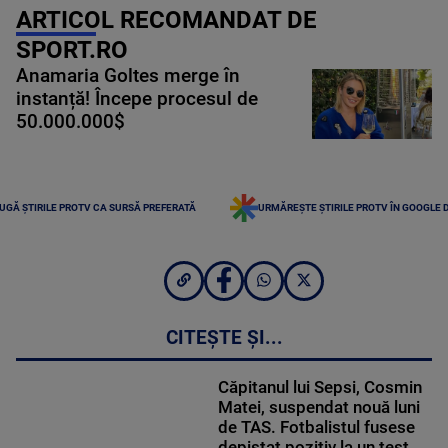
ARTICOL RECOMANDAT DE
SPORT.RO
Anamaria Goltes merge în
instanță! Începe procesul de
50.000.000$
UGĂ ȘTIRILE PROTV CA SURSĂ PREFERATĂ
URMĂREȘTE ȘTIRILE PROTV ÎN GOOGLE 
CITEȘTE ȘI...
Căpitanul lui Sepsi, Cosmin
Matei, suspendat nouă luni
de TAS. Fotbalistul fusese
depistat pozitiv la un test