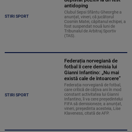
antidoping
Clubul Sepsi Sfântu Gheorghe a
STIRI SPORT
anunțat, vineri, că jucătorul
Cosmin Matei, căpitanul echipei, a
fost suspendat nouă luni de
Tribunalul de Arbitraj Sportiv
(TAS).
Federația norvegiană de
fotbal îi cere demisia lui
Gianni Infantino: „Nu mai
există cale de întoarcere”
Federația norvegiană de fotbal,
care critică de câțiva ani în mod
constant activitatea lui Gianni
STIRI SPORT
Infantino, îi va cere președintelui
FIFA să demisioneze, a anunțat,
vineri, președinta acesteia, Lise
Klaveness, citată de AFP.