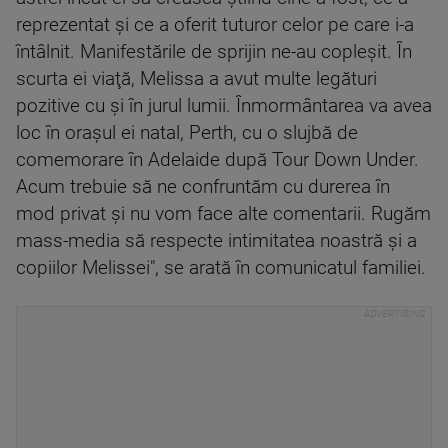
reprezentat şi ce a oferit tuturor celor pe care i-a
întâlnit. Manifestările de sprijin ne-au copleşit. În
scurta ei viaţă, Melissa a avut multe legături
pozitive cu şi în jurul lumii. Înmormântarea va avea
loc în oraşul ei natal, Perth, cu o slujbă de
comemorare în Adelaide după Tour Down Under.
Acum trebuie să ne confruntăm cu durerea în
mod privat şi nu vom face alte comentarii. Rugăm
mass-media să respecte intimitatea noastră şi a
copiilor Melissei", se arată în comunicatul familiei.