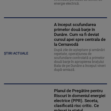
energie electrică.
A început scufundarea
primelor două barje în
Dunăre. Cum va fi deviat
cursul apei spre centrala de
la Cernavodă
După zile de așteptare și amânări
ȘTIRI ACTUALE
repetate, operațiunea de
scufundare controlată a primelor
două barje în apropierea brațului
Bala de pe Dunăre a început vineri
după-amiază.
Planul de Pregătire pentru
Riscuri în domeniul energiei
electrice (PPR). Seceta,
clasificată risc critic. Ce
măsuri ia statul