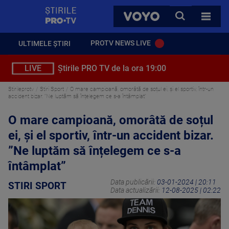
StirilePROTV
CAUTA
VOYO
TOATE 
PROTV NEWS LIVE
ULTIMELE ȘTIRI
LIVE
Știrile PRO TV de la ora 19:00
Stirileprotv
Stiri Sport
O mare campioană, omorâtă de soțul ei, și el sportiv, într-un
accident bizar. ”Ne luptăm să înțelegem ce s-a întâmplat”
O mare campioană, omorâtă de soțul
ei, și el sportiv, într-un accident bizar.
”Ne luptăm să înțelegem ce s-a
întâmplat”
Data publicării:
03-01-2024 | 20:11
STIRI SPORT
Data actualizării:
12-08-2025 | 02:22