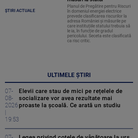
Planul de Pregătire pentru Riscuri
ȘTIRI ACTUALE
în domeniul energiei electrice
prevede clasificarea riscurilor la
adresa României și măsurile pe
care instituțiile statului trebuia să
le ia, în funcție de gradul
pericolului. Seceta este clasificată
ca risc critic.
ULTIMELE ȘTIRI
07-
Elevii care stau de mici pe rețelele de
08-
socializare vor avea rezultate mai
2026
proaste la școală. Ce arată un studiu
|
19:53
07-
Legea privind cotele de vânătoare la urs,