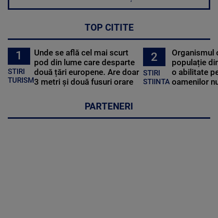
TOP CITITE
Unde se află cel mai scurt
Organismul 
1
2
pod din lume care desparte
populație di
STIRI
două țări europene. Are doar
o abilitate p
STIRI
TURISM
3 metri și două fusuri orare
oamenilor nu
STIINTA
PARTENERI