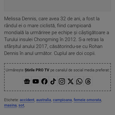
Melissa Dennis, care avea 32 de ani, a fost la
rândul ei o mare ciclistă, fiind campioană
mondială la urmăriree pe echipe şi câştigătoare a
Turului insulei Chongming în 2012. S-a retras la
sfârşitul anului 2017, căsătorindu-se cu Rohan
Dennis în anul următor. Cuplul are doi copii.
Urmărește
Știrile PRO TV
pe canalul de social media preferat:
Etichete:
accident
,
australia
,
campioana
,
femeie omorata
,
masina
,
sot
,