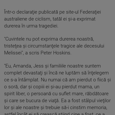
Într-o declaraţie publicată pe site-ul Federaţiei
australiene de ciclism, tatăl ei şi-a exprimat
durerea în urma tragediei.
"Cuvintele nu pot exprima durerea noastră,
tristeţea şi circumstanţele tragice ale decesului
Melissei", a scris Peter Hoskins.
"Eu, Amanda, Jess şi familiile noastre suntem
complet devastaţi şi încă ne luptăm să înţelegem
ce s-a întâmplat. Nu numai că am pierdut o fiică şi
o soră, dar şi copiii ei şi-au pierdut mama, un
spirit liber, o persoană cu suflet mare, răbdătoare
şi care se bucura de viaţă. Ea a fost stâlpul vieţilor
lor şi ale noastre şi trebuie să-i cinstim memoria,
astfel încât ei să crească ştiind cine a fost, ce a