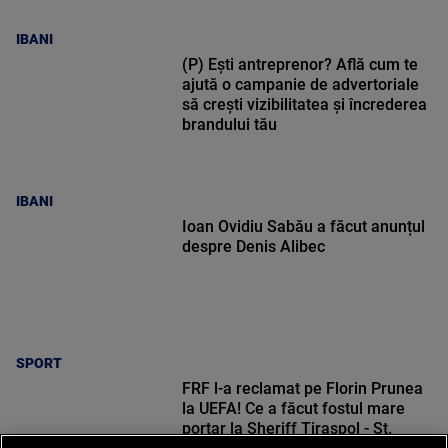
IBANI
(P) Ești antreprenor? Află cum te
ajută o campanie de advertoriale
să crești vizibilitatea și încrederea
brandului tău
IBANI
Ioan Ovidiu Sabău a făcut anunțul
despre Denis Alibec
SPORT
FRF l-a reclamat pe Florin Prunea
la UEFA! Ce a făcut fostul mare
portar la Sheriff Tiraspol - St.