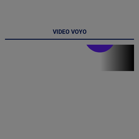
VIDEO VOYO
Stirile PRO TV
Stirile PRO
TV # 17.00 -
07 August
2026