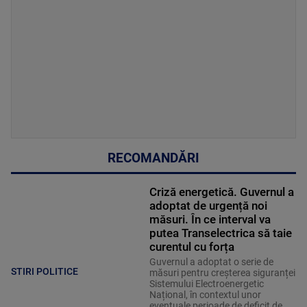
RECOMANDĂRI
Criză energetică. Guvernul a
adoptat de urgență noi
măsuri. În ce interval va
putea Transelectrica să taie
curentul cu forța
Guvernul a adoptat o serie de
STIRI POLITICE
măsuri pentru creșterea siguranței
Sistemului Electroenergetic
Național, în contextul unor
eventuale perioade de deficit de