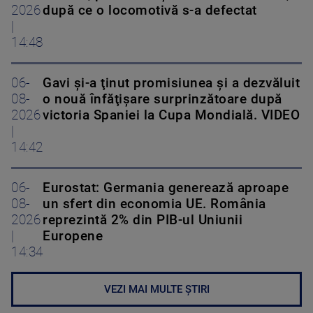
2026
după ce o locomotivă s-a defectat
|
14:48
06-
Gavi şi-a ţinut promisiunea şi a dezvăluit
08-
o nouă înfăţişare surprinzătoare după
2026
victoria Spaniei la Cupa Mondială. VIDEO
|
14:42
06-
Eurostat: Germania generează aproape
08-
un sfert din economia UE. România
2026
reprezintă 2% din PIB-ul Uniunii
|
Europene
14:34
VEZI MAI MULTE ȘTIRI