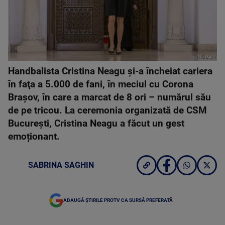
INQUAM
Handbalista Cristina Neagu şi-a încheiat cariera
în faţa a 5.000 de fani, în meciul cu Corona
Braşov, în care a marcat de 8 ori – numărul său
de pe tricou. La ceremonia organizată de CSM
Bucureşti, Cristina Neagu a făcut un gest
emoționant.
SABRINA SAGHIN
ADAUGĂ ȘTIRILE PROTV CA SURSĂ PREFERATĂ