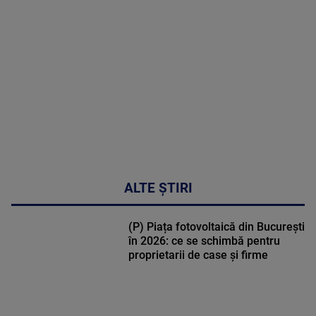
cardiologie
MAI
MULTE
DETALII
34:04
ALTE ȘTIRI
(P) Piața fotovoltaică din București
în 2026: ce se schimbă pentru
proprietarii de case și firme