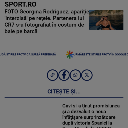
SPORT.RO
FOTO Georgina Rodriguez, apariție
'interzisă' pe rețele. Partenera lui
CR7 s-a fotografiat în costum de
baie pe barcă
UGĂ ȘTIRILE PROTV CA SURSĂ PREFERATĂ
URMĂREȘTE ȘTIRILE PROTV ÎN GOOGLE 
CITEȘTE ȘI...
Gavi şi-a ţinut promisiunea
şi a dezvăluit o nouă
înfăţişare surprinzătoare
după victoria Spaniei la