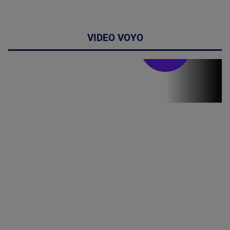
VIDEO VOYO
Doctor de
bine
Doctor de
Grijă | Ediția
16 |
Telemedicina
in