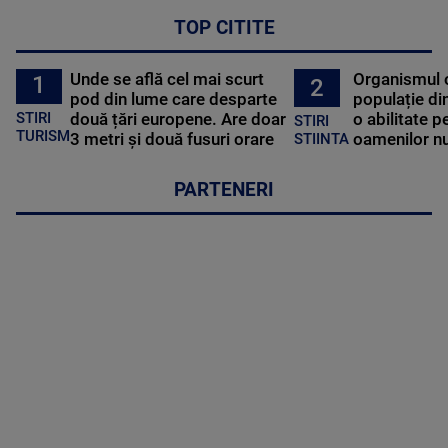
TOP CITITE
Unde se află cel mai scurt
Organismul 
1
2
pod din lume care desparte
populație di
STIRI
două țări europene. Are doar
o abilitate p
STIRI
TURISM
3 metri și două fusuri orare
oamenilor nu
STIINTA
PARTENERI