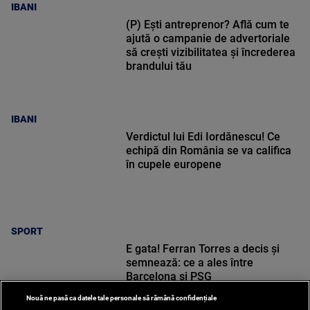
IBANI
(P) Ești antreprenor? Află cum te
ajută o campanie de advertoriale
să crești vizibilitatea și încrederea
brandului tău
IBANI
Verdictul lui Edi Iordănescu! Ce
echipă din România se va califica
în cupele europene
SPORT
E gata! Ferran Torres a decis și
semnează: ce a ales între
Barcelona și PSG
Nouă ne pasă ca datele tale personale să rămână confidențiale