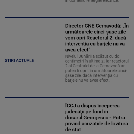
în domeniul energiei electrice.
Director CNE Cernavodă: „În
următoarele cinci-șase zile
vom opri Reactorul 2, dacă
intervenția cu barjele nu va
avea efect”
Nivelul Dunării a scăzut cu doi
ȘTIRI ACTUALE
centimetri în ultima zi, iar reactorul
2 al Centralei de la Cernavodă ar
putea fi oprit în următoarele cinci-
șase zile, dacă intervenția cu
barjele nu va avea efect.
ÎCCJ a dispus începerea
judecăţii pe fond în
dosarul Georgescu - Potra
privind acuzațiile de lovitură
de stat