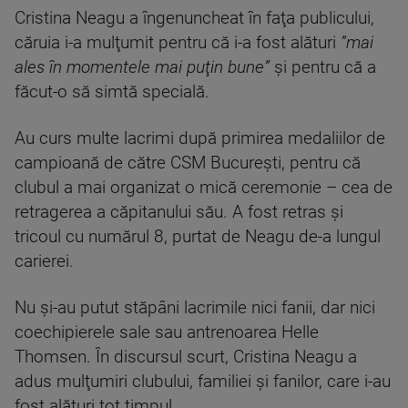
Cristina Neagu a îngenuncheat în faţa publicului,
căruia i-a mulţumit pentru că i-a fost alături
”mai
ales în momentele mai puţin bune”
şi pentru că a
făcut-o să simtă specială.
Au curs multe lacrimi după primirea medaliilor de
campioană de către CSM Bucureşti, pentru că
clubul a mai organizat o mică ceremonie – cea de
retragerea a căpitanului său. A fost retras şi
tricoul cu numărul 8, purtat de Neagu de-a lungul
carierei.
Nu şi-au putut stăpâni lacrimile nici fanii, dar nici
coechipierele sale sau antrenoarea Helle
Thomsen. În discursul scurt, Cristina Neagu a
adus mulţumiri clubului, familiei şi fanilor, care i-au
fost alături tot timpul.