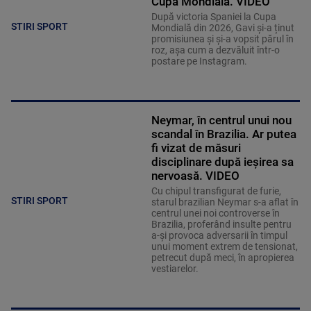
Cupa Mondială. VIDEO
După victoria Spaniei la Cupa
STIRI SPORT
Mondială din 2026, Gavi și-a ținut
promisiunea și și-a vopsit părul în
roz, așa cum a dezvăluit într-o
postare pe Instagram.
Neymar, în centrul unui nou
scandal în Brazilia. Ar putea
fi vizat de măsuri
disciplinare după ieșirea sa
nervoasă. VIDEO
Cu chipul transfigurat de furie,
STIRI SPORT
starul brazilian Neymar s-a aflat în
centrul unei noi controverse în
Brazilia, proferând insulte pentru
a-și provoca adversarii în timpul
unui moment extrem de tensionat,
petrecut după meci, în apropierea
vestiarelor.