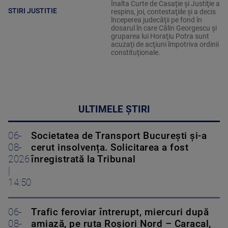
Înalta Curte de Casaţie şi Justiţie a
STIRI JUSTITIE
respins, joi, contestaţiile şi a decis
începerea judecăţii pe fond în
dosarul în care Călin Georgescu şi
gruparea lui Horaţiu Potra sunt
acuzaţi de acţiuni împotriva ordinii
constituţionale.
ULTIMELE ȘTIRI
06-
Societatea de Transport București și-a
08-
cerut insolvența. Solicitarea a fost
2026
înregistrată la Tribunal
|
14:50
06-
Trafic feroviar întrerupt, miercuri după
08-
amiază, pe ruta Roşiori Nord – Caracal,