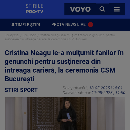
StirilePROTV
CAUTA
VOYO
TOATE 
PROTV NEWS LIVE
ULTIMELE ȘTIRI
Stirileprotv
Stiri Sport
Cristina Neagu le-a mulţumit fanilor în genunchi pentru
susţinerea din întreaga carieră, la ceremonia CSM București
Cristina Neagu le-a mulţumit fanilor în
genunchi pentru susţinerea din
întreaga carieră, la ceremonia CSM
București
Data publicării:
18-05-2025 | 18:01
STIRI SPORT
Data actualizării:
11-08-2025 | 11:50