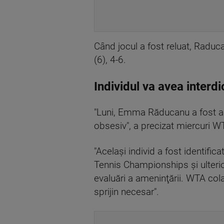
Când jocul a fost reluat, Raduca
(6), 4-6.
Individul va avea interd
"Luni, Emma Răducanu a fost a
obsesiv", a precizat miercuri W
"Acelaşi individ a fost identifi
Tennis Championships şi ulterio
evaluări a ameninţării. WTA col
sprijin necesar".