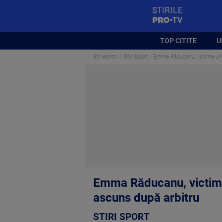
StirilePROTV
TOP CITITE
U
Stirileprotv
Stiri Sport
Emma Răducanu, victima unui 
Emma Răducanu, victima 
ascuns după arbitru
STIRI SPORT