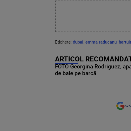
Etichete:
dubai
,
emma raducanu
,
hartui
ARTICOL RECOMANDAT
FOTO Georgina Rodriguez, apariț
de baie pe barcă
ADA