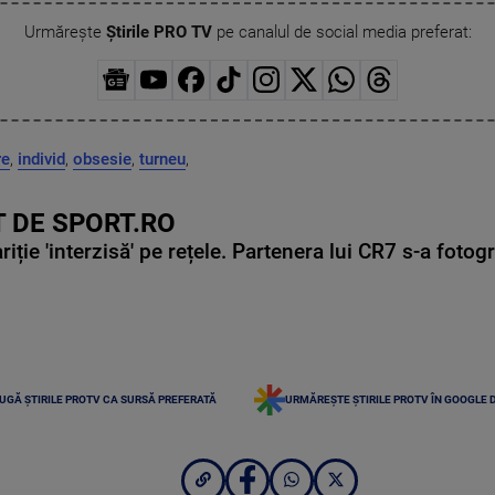
Urmărește
Știrile PRO TV
pe canalul de social media preferat:
re
,
individ
,
obsesie
,
turneu
,
 DE SPORT.RO
ie 'interzisă' pe rețele. Partenera lui CR7 s-a fotog
UGĂ ȘTIRILE PROTV CA SURSĂ PREFERATĂ
URMĂREȘTE ȘTIRILE PROTV ÎN GOOGLE 