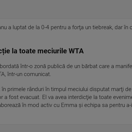
nu a luptat de la 0-4 pentru a forţa un tiebreak, dar în
icție la toate meciurile WTA
bordată într-o zonă publică de un bărbat care a mani
TA, într-un comunicat.
cat în primele rânduri în timpul meciului disputat marţi
r a fost evacuat. El va avea interdicţie la toate eveni
aborează în mod activ cu Emma şi echipa sa pentru a-i as