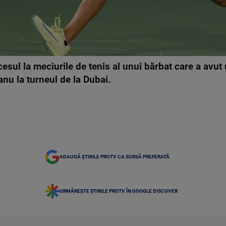
esul la meciurile de tenis al unui bărbat care a avu
nu la turneul de la Dubai.
ADAUGĂ ȘTIRILE PROTV CA SURSĂ PREFERATĂ
URMĂREȘTE ȘTIRILE PROTV ÎN GOOGLE DISCOVER