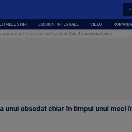
P
LTIMELE ȘTIRI
EMISIUNI INTEGRALE
VIDEO
ROMÂNIA,
obsedat chiar în timpul unui meci în turneul din Dubai. S-a ascuns după arbitru
unui obsedat chiar în timpul unui meci în