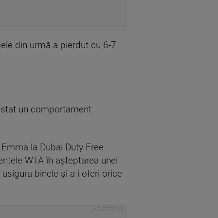
 cele din urmă a pierdut cu 6-7
festat un comportament
 de Emma la Dubai Duty Free
mentele WTA în aşteptarea unei
igura binele şi a-i oferi orice