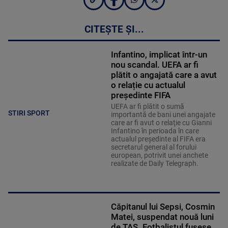
CITEȘTE ȘI...
Infantino, implicat într-un
nou scandal. UEFA ar fi
plătit o angajată care a avut
o relație cu actualul
președinte FIFA
UEFA ar fi plătit o sumă
STIRI SPORT
importantă de bani unei angajate
care ar fi avut o relaţie cu Gianni
Infantino în perioada în care
actualul preşedinte al FIFA era
secretarul general al forului
european, potrivit unei anchete
realizate de Daily Telegraph.
Căpitanul lui Sepsi, Cosmin
Matei, suspendat nouă luni
de TAS. Fotbalistul fusese