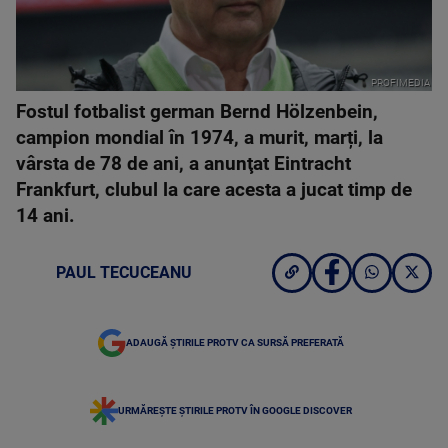
PROFIMEDIA
Fostul fotbalist german Bernd Hölzenbein,
campion mondial în 1974, a murit, marți, la
vârsta de 78 de ani, a anunţat Eintracht
Frankfurt, clubul la care acesta a jucat timp de
14 ani.
PAUL TECUCEANU
ADAUGĂ ȘTIRILE PROTV CA SURSĂ PREFERATĂ
URMĂREȘTE ȘTIRILE PROTV ÎN GOOGLE DISCOVER