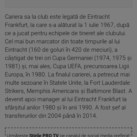
Cariera sa la club este legată de Eintracht
Frankfurt, la care s-a alăturat la 1 iulie 1967, după
ce a jucat pentru echipele de tineret ale clubului.
Cel mai bun marcator din toate timpurile al lui
Eintracht (160 de goluri în 420 de meciuri), a
câştigat de trei ori Cupa Germaniei (1974, 1975 şi
1981) şi, mai ales, Cupa UEFA, precursoarea Ligii
Europa, în 1980. La finalul carierei, a petrecut mai
multe sezoane în Statele Unite, la Fort Lauderdale
Strikers, Memphis Americans şi Baltimore Blast. A
devenit apoi manager al lui Eintracht Frankfurt la
sfârşitul anilor 1980 şi în anii 1990. A fost şef al
transferurilor din 2004 până în 2014.
Urmărește
Știrile PRO TV
pe canalul de social media preferat: