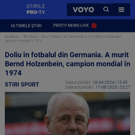
StirilePROTV
CAUTA
VOYO
TOATE 
PROTV NEWS LIVE
ULTIMELE ȘTIRI
Stirileprotv
Stiri Sport
Doliu în fotbalul din Germania. A murit Bernd Holzenbein,
campion mondial în 1974
Doliu în fotbalul din Germania. A murit
Bernd Holzenbein, campion mondial în
1974
Data publicării:
16-04-2024 | 15:45
STIRI SPORT
Data actualizării:
11-08-2025 | 23:27