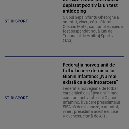
depistat pozitiv la un test
antidoping
Clubul Sepsi Sfântu Gheorghe a
STIRI SPORT
anunțat, vineri, că jucătorul
Cosmin Matei, căpitanul echipei, a
fost suspendat nouă luni de
Tribunalul de Arbitraj Sportiv
(TAS).
Federația norvegiană de
fotbal îi cere demisia lui
Gianni Infantino: „Nu mai
există cale de întoarcere”
Federația norvegiană de fotbal,
care critică de câțiva ani în mod
constant activitatea lui Gianni
STIRI SPORT
Infantino, îi va cere președintelui
FIFA să demisioneze, a anunțat,
vineri, președinta acesteia, Lise
Klaveness, citată de AFP.