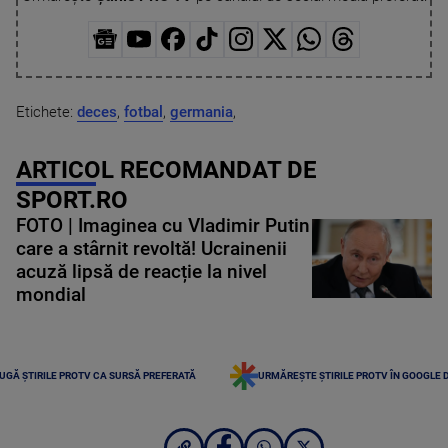
Etichete:
deces
,
fotbal
,
germania
,
ARTICOL RECOMANDAT DE
SPORT.RO
FOTO | Imaginea cu Vladimir Putin
care a stârnit revoltă! Ucrainenii
acuză lipsă de reacție la nivel
mondial
UGĂ ȘTIRILE PROTV CA SURSĂ PREFERATĂ
URMĂREȘTE ȘTIRILE PROTV ÎN GOOGLE 