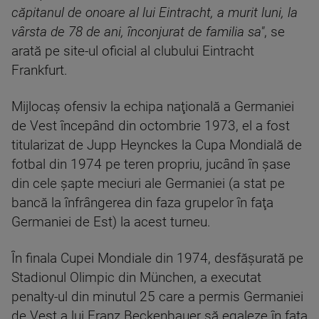
căpitanul de onoare al lui Eintracht, a murit luni, la
vârsta de 78 de ani, înconjurat de familia sa"
, se
arată pe site-ul oficial al clubului Eintracht
Frankfurt.
Mijlocaş ofensiv la echipa naţională a Germaniei
de Vest începând din octombrie 1973, el a fost
titularizat de Jupp Heynckes la Cupa Mondială de
fotbal din 1974 pe teren propriu, jucând în şase
din cele şapte meciuri ale Germaniei (a stat pe
bancă la înfrângerea din faza grupelor în faţa
Germaniei de Est) la acest turneu.
În finala Cupei Mondiale din 1974, desfăşurată pe
Stadionul Olimpic din München, a executat
penalty-ul din minutul 25 care a permis Germaniei
de Vest a lui Franz Beckenbauer să egaleze în faţa