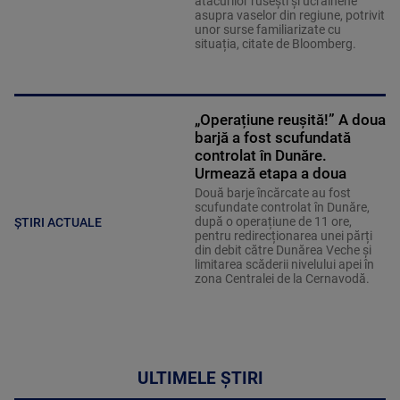
atacurilor rusești și ucrainene
asupra vaselor din regiune, potrivit
unor surse familiarizate cu
situația, citate de Bloomberg.
„Operațiune reușită!” A doua
barjă a fost scufundată
controlat în Dunăre.
Urmează etapa a doua
Două barje încărcate au fost
scufundate controlat în Dunăre,
după o operațiune de 11 ore,
ȘTIRI ACTUALE
pentru redirecționarea unei părți
din debit către Dunărea Veche și
limitarea scăderii nivelului apei în
zona Centralei de la Cernavodă.
ULTIMELE ȘTIRI