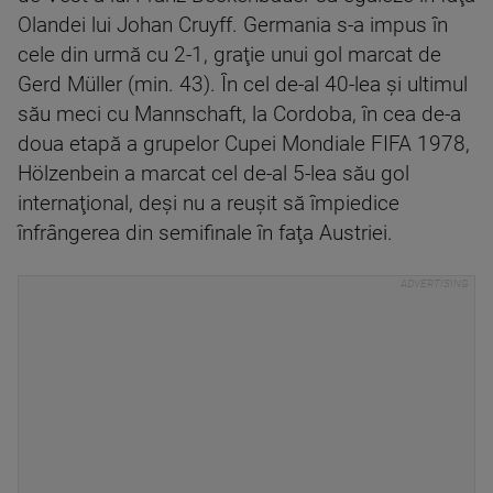
Olandei lui Johan Cruyff. Germania s-a impus în
cele din urmă cu 2-1, graţie unui gol marcat de
Gerd Müller (min. 43). În cel de-al 40-lea şi ultimul
său meci cu Mannschaft, la Cordoba, în cea de-a
doua etapă a grupelor Cupei Mondiale FIFA 1978,
Hölzenbein a marcat cel de-al 5-lea său gol
internaţional, deşi nu a reuşit să împiedice
înfrângerea din semifinale în faţa Austriei.