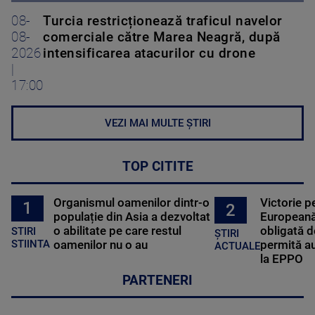
08-
Turcia restricționează traficul navelor
08-
comerciale către Marea Neagră, după
2026
intensificarea atacurilor cu drone
|
17:00
VEZI MAI MULTE ȘTIRI
TOP CITITE
Organismul oamenilor dintr-o
Victorie p
1
2
populație din Asia a dezvoltat
Europeană
o abilitate pe care restul
obligată d
STIRI
ȘTIRI
oamenilor nu o au
permită au
STIINTA
ACTUALE
la EPPO
PARTENERI