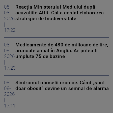
08-
Reacția Ministerului Mediului după
08-
acuzațiile AUR. Cât a costat elaborarea
2026
strategiei de biodiversitate
|
17:22
08-
Medicamente de 480 de milioane de lire,
08-
aruncate anual în Anglia. Ar putea fi
2026
umplute 75 de bazine
|
17:20
08-
Sindromul oboselii cronice. Când „sunt
08-
doar obosit” devine un semnal de alarmă
2026
|
17:11