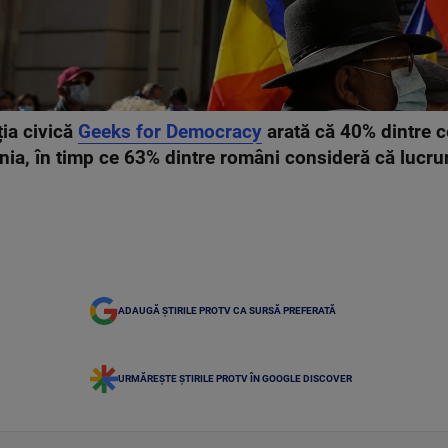
ția civică
Geeks for Democracy
arată că 40% dintre c
a, în timp ce 63% dintre români consideră că lucruril
ADAUGĂ ȘTIRILE PROTV CA SURSĂ PREFERATĂ
URMĂREȘTE ȘTIRILE PROTV ÎN GOOGLE DISCOVER