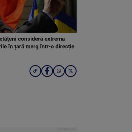
etățeni consideră extrema
e în țară merg într-o direcție