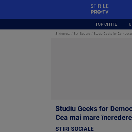
StirilePROTV
TOP CITITE
U
Stirileprotv
Stiri Sociale
Studiu Geeks for Democrac
Studiu Geeks for Democ
Cea mai mare încredere,
STIRI SOCIALE