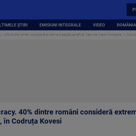
P
LTIMELE ȘTIRI
EMISIUNI INTEGRALE
VIDEO
ROMÂNIA,
y. 40% dintre români consideră extrema dreaptă benefică. Cea mai mare încredere, în Codruț
racy. 40% dintre români consideră extrem
 în Codruța Kovesi