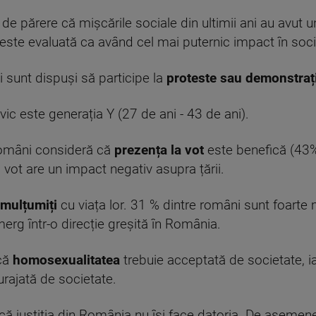
e părere că mișcările sociale din ultimii ani au avut u
 este evaluată ca având cel mai puternic impact în soci
i sunt dispuși să participe la
proteste sau demonstrați
vic este generația Y (27 de ani - 43 de ani).
 români consideră că
prezența la vot
este benefică (43
vot are un impact negativ asupra țării.
emulțumiți
cu viața lor. 31 % dintre români sunt foarte m
merg într-o direcție greșită în România.
 că
homosexualitatea
trebuie acceptată de societate, i
rajată de societate.
că justiția din România nu își face datoria. De asemen