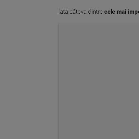
Iată câteva dintre
cele mai imp