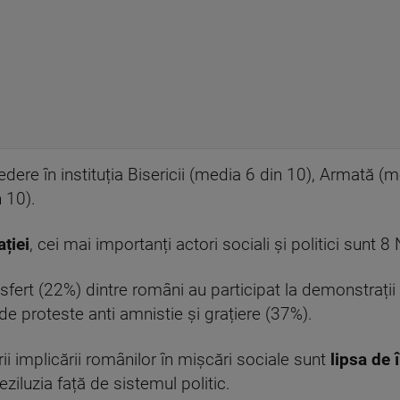
dere în instituția Bisericii (media 6 din 10), Armată 
 10).
ției
, cei mai importanți actori sociali și politici sunt 8
n sfert (22%) dintre români au participat la demonstrații
 de proteste anti amnistie și grațiere (37%).
ii implicării românilor în mișcări sociale sunt
lipsa de î
iluzia față de sistemul politic.