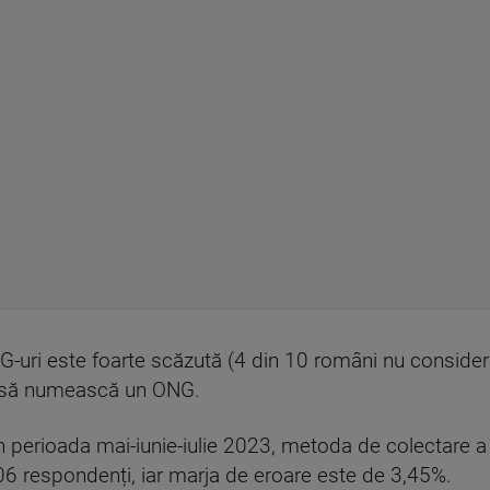
-uri este foarte scăzută (4 din 10 români nu consideră
u să numească un ONG.
 perioada mai-iunie-iulie 2023, metoda de colectare a d
06 respondenți, iar marja de eroare este de 3,45%.