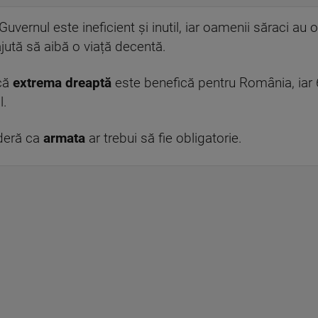
uvernul este ineficient și inutil, iar oamenii săraci au 
jută să aibă o viață decentă.
 că
extrema dreaptă
este benefică pentru România, iar
l.
ideră ca
armata
ar trebui să fie obligatorie.