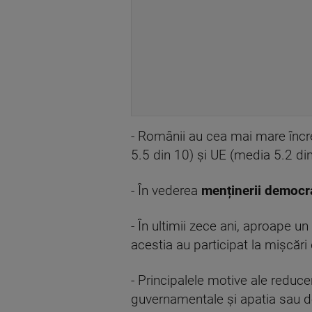
- Românii au cea mai mare încre
5.5 din 10) și UE (media 5.2 din
- În vederea
menținerii democra
- În ultimii zece ani, aproape u
acestia au participat la mișcări
- Principalele motive ale reducer
guvernamentale și apatia sau dez