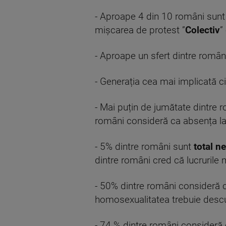
- Aproape 4 din 10 români sunt d
mișcarea de protest ”
Colectiv
”
- Aproape un sfert dintre român
- Generația cea mai implicată ci
- Mai puțin de jumătate dintre
români consideră ca absența la 
- 5% dintre români sunt
total n
dintre români cred că lucrurile 
- 50% dintre români consideră
homosexualitatea trebuie descu
- 74 % dintre români consideră 