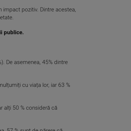
n impact pozitiv. Dintre acestea,
etate.
i publice.
%). De asemenea, 45% dintre
ulțumiți cu viața lor, iar 63 %
ar alți 50 % consideră că
ea, 57 % sunt de părere că