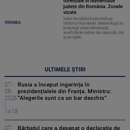
torențiale în numeroase
județe din România. Zonele
vizate
Valul de căldură persistă pe
VREMEA
teritoriul României. Meterologii au
prelungit vineri dimineață
avertizările meteo de caniculă, dar
și de vijelii.
ULTIMELE ȘTIRI
07-
Rusia a început ingerința în
08-
prezidențialele din Franța. Ministru:
2026
”Alegerile sunt ca un bar deschis”
|
14:18
07-
Bărbatul care a desenat o declaraţie de