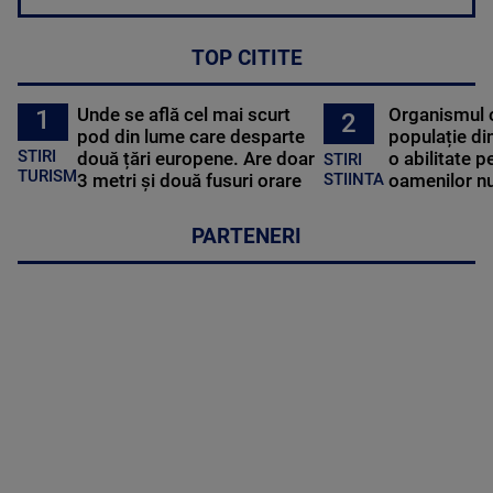
TOP CITITE
Unde se află cel mai scurt
Organismul 
1
2
pod din lume care desparte
populație di
STIRI
două țări europene. Are doar
o abilitate p
STIRI
TURISM
3 metri și două fusuri orare
oamenilor nu
STIINTA
PARTENERI