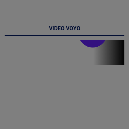
VIDEO VOYO
Stirile PRO TV
Stirile PRO
TV # 06.00 -
07 August
2026