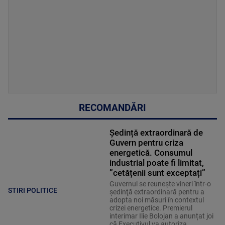
RECOMANDĂRI
Ședință extraordinară de
Guvern pentru criza
energetică. Consumul
industrial poate fi limitat,
”cetățenii sunt exceptați”
Guvernul se reuneşte vineri într-o
STIRI POLITICE
şedinţă extraordinară pentru a
adopta noi măsuri în contextul
crizei energetice. Premierul
interimar Ilie Bolojan a anunțat joi
că Executivul va autoriza