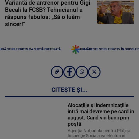
Variantă de antrenor pentru Gigi
Becali la FCSB? Tehnicianul a
răspuns fabulos: „Să o luăm
sincer!”
UGĂ ȘTIRILE PROTV CA SURSĂ PREFERATĂ
URMĂREȘTE ȘTIRILE PROTV ÎN GOOGLE 
CITEȘTE ȘI...
Alocațiile și indemnizațiile
intră mai devreme pe card în
august. Când vin banii prin
poștă
Agenţia Naţională pentru Plăţi şi
Inspecţie Socială va efectua în