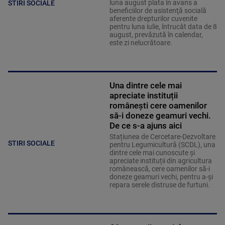
luna august plata în avans a
STIRI SOCIALE
beneficiilor de asistenţă socială
aferente drepturilor cuvenite
pentru luna iulie, întrucât data de 8
august, prevăzută în calendar,
este zi nelucrătoare.
Una dintre cele mai
apreciate instituții
românești cere oamenilor
să-i doneze geamuri vechi.
De ce s-a ajuns aici
Stațiunea de Cercetare-Dezvoltare
STIRI SOCIALE
pentru Legumicultură (SCDL), una
dintre cele mai cunoscute și
apreciate instituții din agricultura
românească, cere oamenilor să-i
doneze geamuri vechi, pentru a-și
repara serele distruse de furtuni.