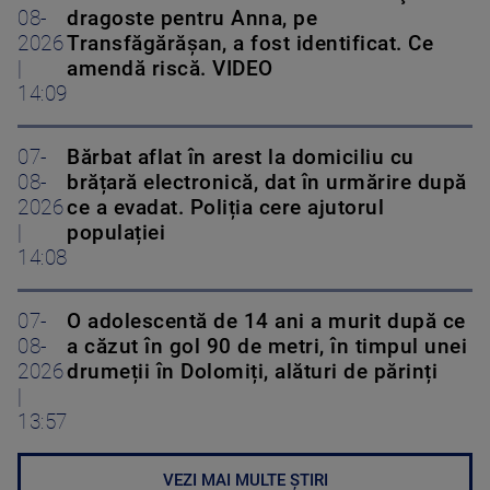
08-
dragoste pentru Anna, pe
2026
Transfăgărăşan, a fost identificat. Ce
|
amendă riscă. VIDEO
14:09
07-
Bărbat aflat în arest la domiciliu cu
08-
brățară electronică, dat în urmărire după
2026
ce a evadat. Poliția cere ajutorul
|
populației
14:08
07-
O adolescentă de 14 ani a murit după ce
08-
a căzut în gol 90 de metri, în timpul unei
2026
drumeții în Dolomiți, alături de părinți
|
13:57
VEZI MAI MULTE ȘTIRI