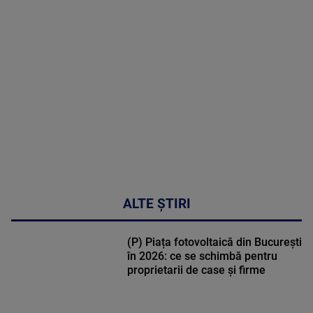
MAI
MULTE
DETALII
03:33:11
ALTE ȘTIRI
(P) Piața fotovoltaică din București
în 2026: ce se schimbă pentru
proprietarii de case și firme