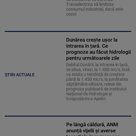
Transelectrica să limiteze
consumul industrial, dacă este
cazul.
Dunărea crește ușor la
intrarea în țară. Ce
prognoze au făcut hidrologii
pentru următoarele zile
Debitul Dunării, la intrarea în ţară,
se situa, vineri, la 1.400 mc/s, însă
va exista o tendinţă de creştere
ȘTIRI ACTUALE
până la 1.450 mc/s, la jumătatea
săptămânii viitoare, reiese din
prognoza publicată de Institutul
Naţional de Hidrologie şi
Gospodărire a Apelor.
Pe lângă căldură, ANM
anunță vijelii și averse