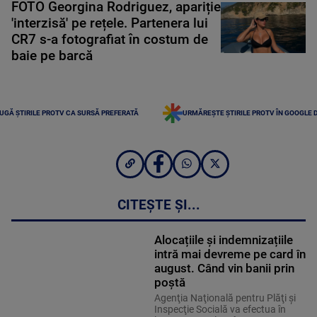
FOTO Georgina Rodriguez, apariție
'interzisă' pe rețele. Partenera lui
CR7 s-a fotografiat în costum de
baie pe barcă
UGĂ ȘTIRILE PROTV CA SURSĂ PREFERATĂ
URMĂREȘTE ȘTIRILE PROTV ÎN GOOGLE 
CITEȘTE ȘI...
Alocațiile și indemnizațiile
intră mai devreme pe card în
august. Când vin banii prin
poștă
Agenţia Naţională pentru Plăţi şi
Inspecţie Socială va efectua în