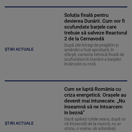
Soluția finală pentru
devierea Dunării. Cum vor fi
scufundate barjele care
trebuie să salveze Reactorul
2 de la Cernavodă
După zile întregi de pregătiri și
ȘTIRI ACTUALE
amânări a fost aprobată, în
sfârșit, varianta tehnică finală de
scufundare în Dunăre a barjelor
încărcate cu rocă.
Cum se luptă România cu
criza energetică. Orașele au
devenit mai întunecate. „Nu
înseamnă să ne întoarcem
în beznă”
Dacă spălați rufele seara, după ce
ȘTIRI ACTUALE
vă întoarceți de la muncă, nu ar
strica, o vreme, să schimbați