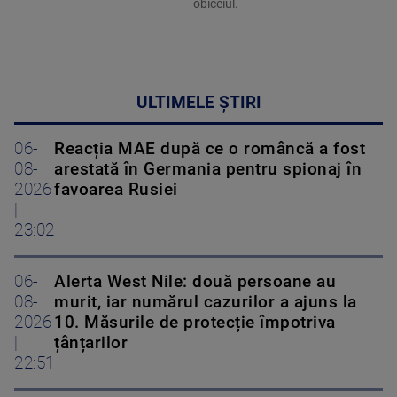
obiceiul.
ULTIMELE ȘTIRI
06-
Reacția MAE după ce o româncă a fost
08-
arestată în Germania pentru spionaj în
2026
favoarea Rusiei
|
23:02
06-
Alerta West Nile: două persoane au
08-
murit, iar numărul cazurilor a ajuns la
2026
10. Măsurile de protecție împotriva
|
țânțarilor
22:51