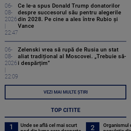
06-
Ce le-a spus Donald Trump donatorilor
08-
despre succesorul său pentru alegerile
2026
din 2028. Pe cine a ales între Rubio și
|
Vance
22:47
06-
Zelenski vrea să rupă de Rusia un stat
08-
aliat tradițional al Moscovei. „Trebuie să-
2026
i despărțim”
|
22:09
VEZI MAI MULTE ȘTIRI
TOP CITITE
Unde se află cel mai scurt
Organismul 
1
2