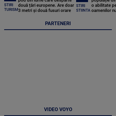
pod din lume care desparte
populație di
STIRI
două țări europene. Are doar
o abilitate p
STIRI
TURISM
3 metri și două fusuri orare
oamenilor nu
STIINTA
PARTENERI
VIDEO VOYO