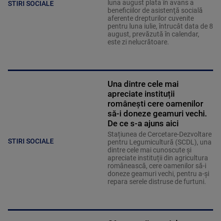
luna august plata în avans a
STIRI SOCIALE
beneficiilor de asistenţă socială
aferente drepturilor cuvenite
pentru luna iulie, întrucât data de 8
august, prevăzută în calendar,
este zi nelucrătoare.
Una dintre cele mai
apreciate instituții
românești cere oamenilor
să-i doneze geamuri vechi.
De ce s-a ajuns aici
Stațiunea de Cercetare-Dezvoltare
STIRI SOCIALE
pentru Legumicultură (SCDL), una
dintre cele mai cunoscute și
apreciate instituții din agricultura
românească, cere oamenilor să-i
doneze geamuri vechi, pentru a-și
repara serele distruse de furtuni.