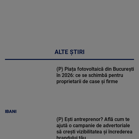
ALTE ȘTIRI
(P) Piața fotovoltaică din București
în 2026: ce se schimbă pentru
proprietarii de case și firme
IBANI
(P) Ești antreprenor? Află cum te
ajută o campanie de advertoriale
să crești vizibilitatea și încrederea
brandului tău