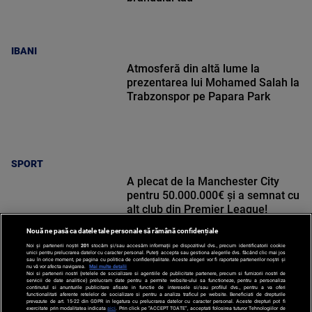
IBANI
Atmosferă din altă lume la
prezentarea lui Mohamed Salah la
Trabzonspor pe Papara Park
SPORT
A plecat de la Manchester City
pentru 50.000.000€ și a semnat cu
alt club din Premier League!
Nouă ne pasă ca datele tale personale să rămână confidențiale
Noi și partenerii noștri
201
stocăm și/sau accesăm informații pe dispozitivul dvs., precum identificatorii cookie
unici pentru prelucrarea datelor cu caracter personal. Puteți accepta sau gestiona alegerile dvs. făcând clic mai jos
sau în orice moment, pe pagina cu politica de confidențialitate. Aceste alegeri vor fi raportate partenerilor noștri și
nu vă vor afecta navigarea.
Mai multe detalii
Noi si partenerii nostri (retelele de socializare si agentiile de publicitate partenere, precum si furnizorii nostri de
SPORT
servicii de date analitice) prelucram date pentru a permite website-ului sa functioneze, pentru a personaliza
continutul si anunturile publicitare afisate in functie de interesele si/sau profilul dvs., pentru a va oferi
functionalitati aferente retelelor de socializare si pentru a analiza traficul pe website. Beneficiati de drepturile
prevazute de art. 15-22 din GDPR in legatura cu prelucrarea datelor cu caracter personal. Aceste drepturi pot fi
exercitate prin modalitatea indicata
aici
. Prin click pe “ACCEPT TOATE”, acceptati folosirea tuturor Tehnologiilor de