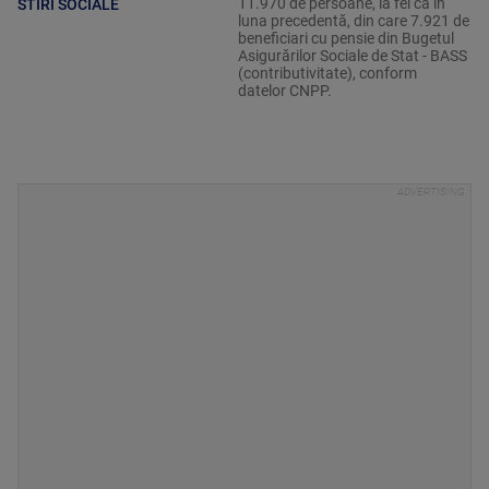
11.970 de persoane, la fel ca în
STIRI SOCIALE
luna precedentă, din care 7.921 de
beneficiari cu pensie din Bugetul
Asigurărilor Sociale de Stat - BASS
(contributivitate), conform
datelor CNPP.