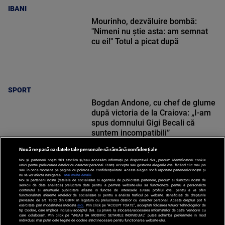
IBANI
Mourinho, dezvăluire bombă:
"Nimeni nu știe asta: am semnat
cu ei!" Totul a picat după
SPORT
Bogdan Andone, cu chef de glume
după victoria de la Craiova: „I-am
spus domnului Gigi Becali că
suntem incompatibili”
Nouă ne pasă ca datele tale personale să rămână confidențiale
Noi și partenerii noștri
201
stocăm și/sau accesăm informații pe dispozitivul dvs., precum identificatorii cookie
unici pentru prelucrarea datelor cu caracter personal. Puteți accepta sau gestiona alegerile dvs. făcând clic mai jos
SPORT
sau în orice moment, pe pagina cu politica de confidențialitate. Aceste alegeri vor fi raportate partenerilor noștri și
nu vă vor afecta navigarea.
Mai multe detalii
Noi si partenerii nostri (retelele de socializare si agentiile de publicitate partenere, precum si furnizorii nostri de
servicii de date analitice) prelucram date pentru a permite website-ului sa functioneze, pentru a personaliza
continutul si anunturile publicitare afisate in functie de interesele si/sau profilul dvs., pentru a va oferi
functionalitati aferente retelelor de socializare si pentru a analiza traficul pe website. Beneficiati de drepturile
prevazute de art. 15-22 din GDPR in legatura cu prelucrarea datelor cu caracter personal. Aceste drepturi pot fi
exercitate prin modalitatea indicata
aici
. Prin click pe “ACCEPT TOATE”, acceptati folosirea tuturor Tehnologiilor de
tip Cookie, care implica inclusiv acceptul dvs. cu privire la stocarea/accesarea informatiilor de catre Vendor-ii cu
care colaboram. Prin click pe “VREAU SA MODIFIC SETARILE INDIVIDUAL” puteti schimba preferintele in mod
individual, mai putin cele legate de cookie strict necesare pentru functionarea website-ului.