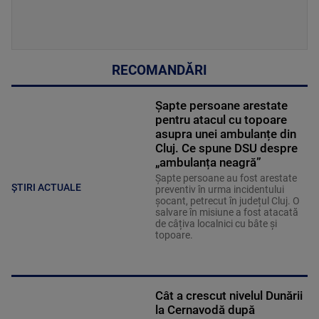
RECOMANDĂRI
Șapte persoane arestate
pentru atacul cu topoare
asupra unei ambulanțe din
Cluj. Ce spune DSU despre
„ambulanța neagră”
Șapte persoane au fost arestate
ȘTIRI ACTUALE
preventiv în urma incidentului
șocant, petrecut în județul Cluj. O
salvare în misiune a fost atacată
de câțiva localnici cu bâte și
topoare.
Cât a crescut nivelul Dunării
la Cernavodă după