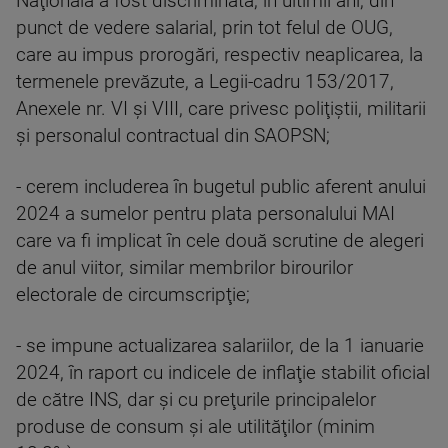
Naţională a fost discriminată, în ultimii ani, din
punct de vedere salarial, prin tot felul de OUG,
care au impus prorogări, respectiv neaplicarea, la
termenele prevăzute, a Legii-cadru 153/2017,
Anexele nr. VI şi VIII, care privesc poliţiştii, militarii
şi personalul contractual din SAOPSN;
- cerem includerea în bugetul public aferent anului
2024 a sumelor pentru plata personalului MAI
care va fi implicat în cele două scrutine de alegeri
de anul viitor, similar membrilor birourilor
electorale de circumscripţie;
- se impune actualizarea salariilor, de la 1 ianuarie
2024, în raport cu indicele de inflaţie stabilit oficial
de către INS, dar şi cu preţurile principalelor
produse de consum şi ale utilităţilor (minim