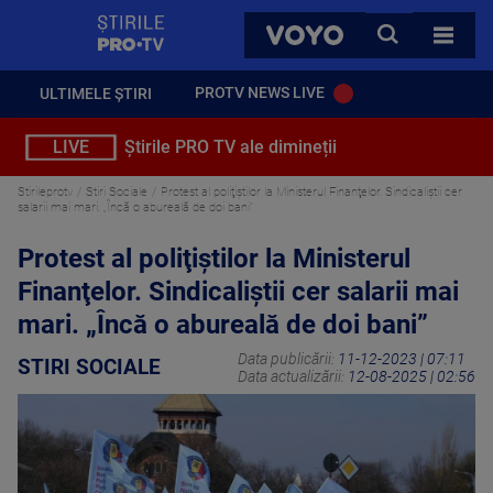
StirilePROTV
CAUTA
VOYO
TOATE 
PROTV NEWS LIVE
ULTIMELE ȘTIRI
LIVE
Știrile PRO TV ale dimineții
Stirileprotv
Stiri Sociale
Protest al poliţiştilor la Ministerul Finanţelor. Sindicaliştii cer
salarii mai mari. „Încă o abureală de doi bani”
Protest al poliţiştilor la Ministerul
Finanţelor. Sindicaliştii cer salarii mai
mari. „Încă o abureală de doi bani”
Data publicării:
11-12-2023 | 07:11
STIRI SOCIALE
Data actualizării:
12-08-2025 | 02:56