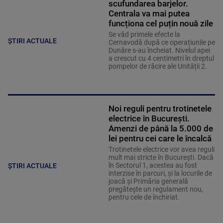
scufundarea barjelor.
Centrala va mai putea
funcționa cel puțin nouă zile
Se văd primele efecte la
ȘTIRI ACTUALE
Cernavodă după ce operațiunile pe
Dunăre s-au încheiat. Nivelul apei
a crescut cu 4 centimetri în dreptul
pompelor de răcire ale Unității 2.
Noi reguli pentru trotinetele
electrice în București.
Amenzi de până la 5.000 de
lei pentru cei care le încalcă
Trotinetele electrice vor avea reguli
mult mai stricte în București. Dacă
în Sectorul 1, acestea au fost
ȘTIRI ACTUALE
interzise în parcuri, și la locurile de
joacă și Primăria generală
pregătește un regulament nou,
pentru cele de închiriat.