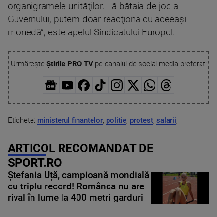
organigramele unităţilor. Lă bătaia de joc a
Guvernului, putem doar reacţiona cu aceeaşi
monedă”, este apelul Sindicatului Europol.
Urmărește
Știrile PRO TV
pe canalul de social media preferat:
Etichete:
ministerul finantelor
,
politie
,
protest
,
salarii
,
ARTICOL RECOMANDAT DE
SPORT.RO
Ștefania Uță, campioană mondială
cu triplu record! Românca nu are
rival în lume la 400 metri garduri