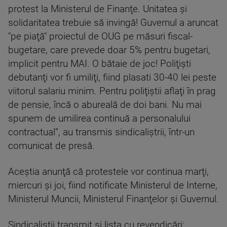
protest la Ministerul de Finanţe. Unitatea şi
solidaritatea trebuie să invingă! Guvernul a aruncat
"pe piaţă" proiectul de OUG pe măsuri fiscal-
bugetare, care prevede doar 5% pentru bugetari,
implicit pentru MAI. O bătaie de joc! Poliţişti
debutanţi vor fi umiliţi, fiind plasati 30-40 lei peste
viitorul salariu minim. Pentru poliţiştii aflaţi în prag
de pensie, încă o abureală de doi bani. Nu mai
spunem de umilirea continuă a personalului
contractual”, au transmis sindicaliştrii, într-un
comunicat de presă.
Aceştia anunţă că protestele vor continua marţi,
miercuri şi joi, fiind notificate Ministerul de Interne,
Ministerul Muncii, Ministerul Finanţelor şi Guvernul.
Sindicaliştii transmit şi lista cu revendicări: