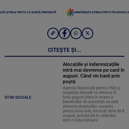
UGĂ ȘTIRILE PROTV CA SURSĂ PREFERATĂ
URMĂREȘTE ȘTIRILE PROTV ÎN GOOGLE 
CITEȘTE ȘI...
Alocațiile și indemnizațiile
intră mai devreme pe card în
august. Când vin banii prin
poștă
Agenţia Naţională pentru Plăţi şi
Inspecţie Socială va efectua în
luna august plata în avans a
STIRI SOCIALE
beneficiilor de asistenţă socială
aferente drepturilor cuvenite
pentru luna iulie, întrucât data de 8
august, prevăzută în calendar,
este zi nelucrătoare.