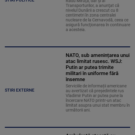
Radu Miruţă, dar şi al
Transporturilor, a anunţat că
nivelul Dunării a crescut cu 8
centimetri în zona centralei
nucleare de la Cernavodă, ceea ce
asigură funcţionarea în continuare
a acesteia.
NATO, sub amenințarea unui
atac limitat rusesc. WSJ:
Putin ar putea trimite
militari în uniforme fără
însemne
Serviciile de informații americane
STIRI EXTERNE
au avertizat că președintele rus
Vladimir Putin ar putea pune la
încercare NATO printr-un atac
limitat asupra unui stat membru în
următorii ani.