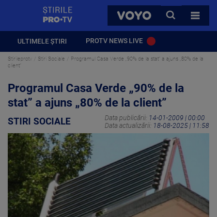
StirilePROTV
CAUTA
VOYO
TOATE 
PROTV NEWS LIVE
ULTIMELE ȘTIRI
Stirileprotv
Stiri Sociale
Programul Casa Verde „90% de la stat” a ajuns „80% de la
client”
Programul Casa Verde „90% de la
stat” a ajuns „80% de la client”
Data publicării:
14-01-2009 | 00:00
STIRI SOCIALE
Data actualizării:
18-08-2025 | 11:58