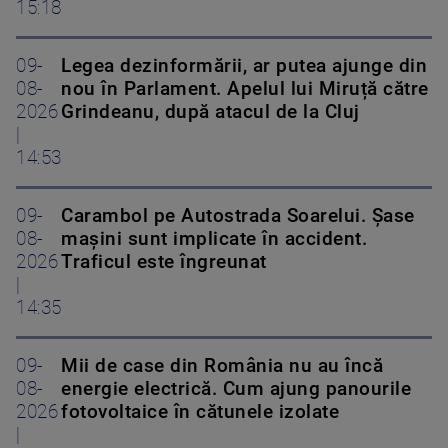
15:18
09-
Legea dezinformării, ar putea ajunge din
08-
nou în Parlament. Apelul lui Miruță către
2026
Grindeanu, după atacul de la Cluj
|
14:53
09-
Carambol pe Autostrada Soarelui. Șase
08-
mașini sunt implicate în accident.
2026
Traficul este îngreunat
|
14:35
09-
Mii de case din România nu au încă
08-
energie electrică. Cum ajung panourile
2026
fotovoltaice în cătunele izolate
|