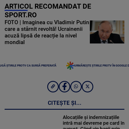
ARTICOL RECOMANDAT DE
SPORT.RO
FOTO | Imaginea cu Vladimir Putin
care a stârnit revoltă! Ucrainenii
acuză lipsă de reacție la nivel
mondial
UGĂ ȘTIRILE PROTV CA SURSĂ PREFERATĂ
URMĂREȘTE ȘTIRILE PROTV ÎN GOOGLE 
CITEȘTE ȘI...
Alocațiile și indemnizațiile
intră mai devreme pe card în
august. Când vin banii prin