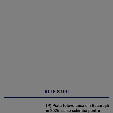
09 August
2026
MAI
MULTE
DETALII
02:33:45
ALTE ȘTIRI
(P) Piața fotovoltaică din București
în 2026: ce se schimbă pentru