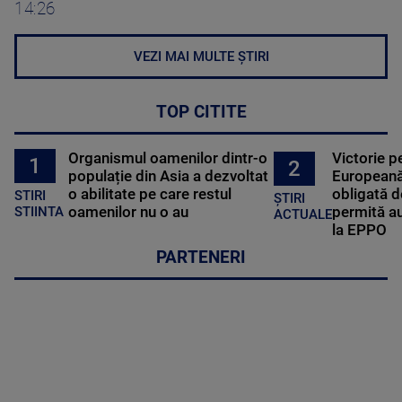
14:26
VEZI MAI MULTE ȘTIRI
TOP CITITE
Organismul oamenilor dintr-o
Victorie p
1
2
populație din Asia a dezvoltat
Europeană
o abilitate pe care restul
obligată d
STIRI
ȘTIRI
oamenilor nu o au
permită au
STIINTA
ACTUALE
la EPPO
PARTENERI