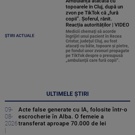
Ambulanță atacată cu
topoarele în Cluj, după un
zvon pe TikTok că „fură
copii”. Șoferul, rănit.
Reacția autorităților | VIDEO
Medicii chemaţi să acorde
ȘTIRI ACTUALE
îngrijiri unui pacient în Recea
Cristur, judeţul Cluj, au fost
atacaţi cu bâte, topoare şi pietre,
pe fondul unor zvonuri propagate
pe TikTok despre o presupusă
„ambulanţă care fură copii”.
ULTIMELE ȘTIRI
09-
Acte false generate cu IA, folosite într-o
08-
escrocherie în Alba. O femeie a
2026
transferat aproape 70.000 de lei
|