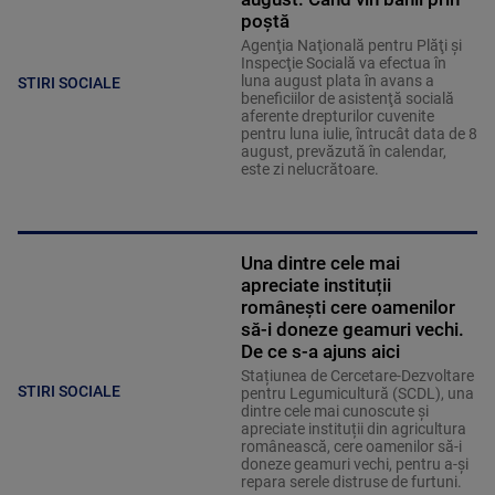
poștă
Agenţia Naţională pentru Plăţi şi
Inspecţie Socială va efectua în
luna august plata în avans a
STIRI SOCIALE
beneficiilor de asistenţă socială
aferente drepturilor cuvenite
pentru luna iulie, întrucât data de 8
august, prevăzută în calendar,
este zi nelucrătoare.
Una dintre cele mai
apreciate instituții
românești cere oamenilor
să-i doneze geamuri vechi.
De ce s-a ajuns aici
Stațiunea de Cercetare-Dezvoltare
STIRI SOCIALE
pentru Legumicultură (SCDL), una
dintre cele mai cunoscute și
apreciate instituții din agricultura
românească, cere oamenilor să-i
doneze geamuri vechi, pentru a-și
repara serele distruse de furtuni.