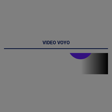
VIDEO VOYO
Stirile PRO TV
Stirile PRO
TV # 07.00 -