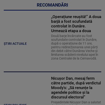
RECOMANDĂRI
„Operațiune reușită!” A doua
barjă a fost scufundată
controlat în Dunăre.
Urmează etapa a doua
Două barje încărcate au fost
scufundate controlat în Dunăre,
după o operațiune de 11 ore,
ȘTIRI ACTUALE
pentru redirecționarea unei părți
din debit către Dunărea Veche și
limitarea scăderii nivelului apei în
zona Centralei de la Cernavodă.
Nicușor Dan, mesaj ferm
către partide, după verdictul
Moody's: „Să renunțe la
agendele politice şi la
discursul electoral”
Președintele Nicușor Dan a salutat