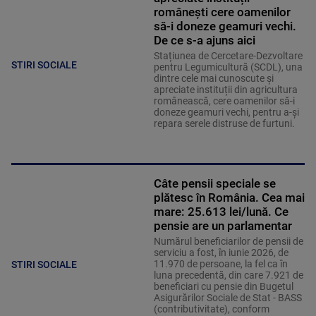
românești cere oamenilor
să-i doneze geamuri vechi.
De ce s-a ajuns aici
Stațiunea de Cercetare-Dezvoltare
STIRI SOCIALE
pentru Legumicultură (SCDL), una
dintre cele mai cunoscute și
apreciate instituții din agricultura
românească, cere oamenilor să-i
doneze geamuri vechi, pentru a-și
repara serele distruse de furtuni.
Câte pensii speciale se
plătesc în România. Cea mai
mare: 25.613 lei/lună. Ce
pensie are un parlamentar
Numărul beneficiarilor de pensii de
serviciu a fost, în iunie 2026, de
11.970 de persoane, la fel ca în
STIRI SOCIALE
luna precedentă, din care 7.921 de
beneficiari cu pensie din Bugetul
Asigurărilor Sociale de Stat - BASS
(contributivitate), conform