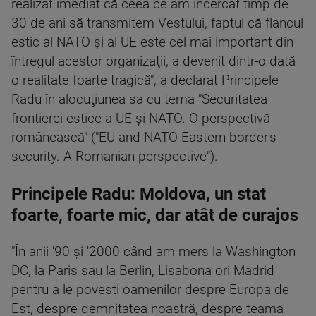
realizat imediat că ceea ce am încercat timp de
30 de ani să transmitem Vestului, faptul că flancul
estic al NATO şi al UE este cel mai important din
întregul acestor organizaţii, a devenit dintr-o dată
o realitate foarte tragică", a declarat Principele
Radu în alocuţiunea sa cu tema "Securitatea
frontierei estice a UE şi NATO. O perspectivă
românească" ("EU and NATO Eastern border's
security. A Romanian perspective").
Principele Radu: Moldova, un stat
foarte, foarte mic, dar atât de curajos
"În anii '90 şi '2000 când am mers la Washington
DC, la Paris sau la Berlin, Lisabona ori Madrid
pentru a le povesti oamenilor despre Europa de
Est, despre demnitatea noastră, despre teama