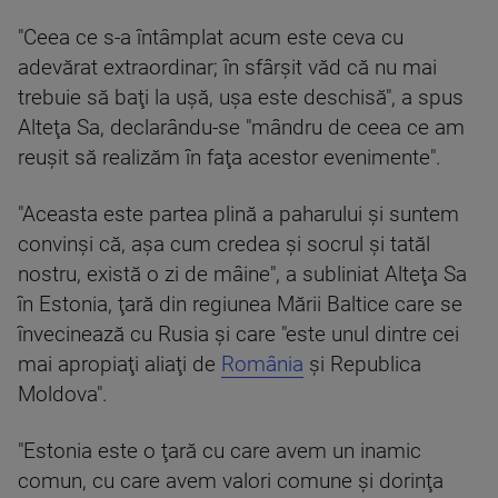
"Ceea ce s-a întâmplat acum este ceva cu
adevărat extraordinar; în sfârşit văd că nu mai
trebuie să baţi la uşă, uşa este deschisă", a spus
Alteţa Sa, declarându-se "mândru de ceea ce am
reuşit să realizăm în faţa acestor evenimente".
"Aceasta este partea plină a paharului şi suntem
convinşi că, aşa cum credea şi socrul şi tatăl
nostru, există o zi de mâine", a subliniat Alteţa Sa
în Estonia, ţară din regiunea Mării Baltice care se
învecinează cu Rusia şi care "este unul dintre cei
mai apropiaţi aliaţi de
România
şi Republica
Moldova".
"Estonia este o ţară cu care avem un inamic
comun, cu care avem valori comune şi dorinţa