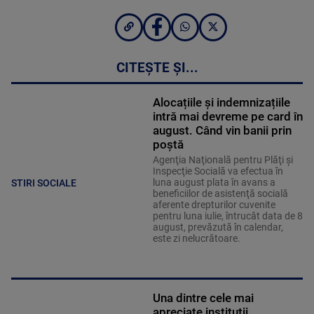
CITEȘTE ȘI...
Alocațiile și indemnizațiile
intră mai devreme pe card în
august. Când vin banii prin
poștă
Agenţia Naţională pentru Plăţi şi
Inspecţie Socială va efectua în
luna august plata în avans a
STIRI SOCIALE
beneficiilor de asistenţă socială
aferente drepturilor cuvenite
pentru luna iulie, întrucât data de 8
august, prevăzută în calendar,
este zi nelucrătoare.
Una dintre cele mai
apreciate instituții