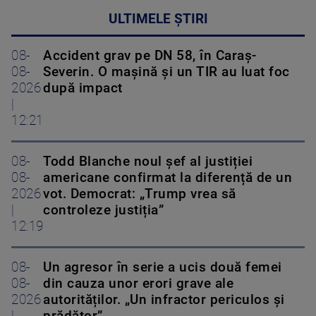
ULTIMELE ȘTIRI
08-
Accident grav pe DN 58, în Caraș-
08-
Severin. O mașină și un TIR au luat foc
2026
după impact
|
12:21
08-
Todd Blanche noul șef al justiției
08-
americane confirmat la diferență de un
2026
vot. Democrat: „Trump vrea să
|
controleze justiția”
12:19
08-
Un agresor în serie a ucis două femei
08-
din cauza unor erori grave ale
2026
autorităților. „Un infractor periculos și
|
prădător”