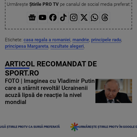
Urmărește
Știrile PRO TV
pe canalul de social media preferat:
Etichete:
casa regala a romaniei
,
mandrie
,
principele radu
,
principesa Margareta
,
rezultate alegeri
,
ARTICOL RECOMANDAT DE
SPORT.RO
FOTO | Imaginea cu Vladimir Putin
care a stârnit revoltă! Ucrainenii
acuză lipsă de reacție la nivel
mondial
UGĂ ȘTIRILE PROTV CA SURSĂ PREFERATĂ
URMĂREȘTE ȘTIRILE PROTV ÎN GOOGLE 