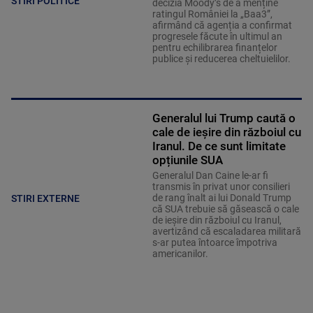
STIRI POLITICE
decizia Moody’s de a menține
ratingul României la „Baa3”,
afirmând că agenția a confirmat
progresele făcute în ultimul an
pentru echilibrarea finanțelor
publice și reducerea cheltuielilor.
Generalul lui Trump caută o
cale de ieșire din războiul cu
Iranul. De ce sunt limitate
opțiunile SUA
Generalul Dan Caine le-ar fi
transmis în privat unor consilieri
de rang înalt ai lui Donald Trump
STIRI EXTERNE
că SUA trebuie să găsească o cale
de ieșire din războiul cu Iranul,
avertizând că escaladarea militară
s-ar putea întoarce împotriva
americanilor.