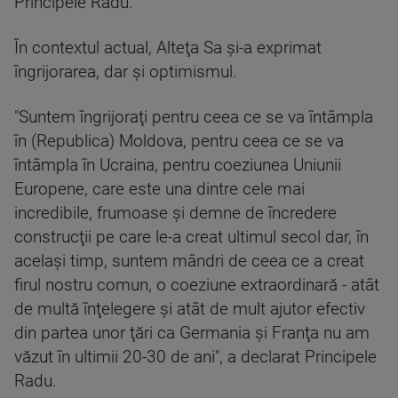
Principele Radu.
În contextul actual, Alteţa Sa şi-a exprimat
îngrijorarea, dar şi optimismul.
"Suntem îngrijoraţi pentru ceea ce se va întâmpla
în (Republica) Moldova, pentru ceea ce se va
întâmpla în Ucraina, pentru coeziunea Uniunii
Europene, care este una dintre cele mai
incredibile, frumoase şi demne de încredere
construcţii pe care le-a creat ultimul secol dar, în
acelaşi timp, suntem mândri de ceea ce a creat
firul nostru comun, o coeziune extraordinară - atât
de multă înţelegere şi atât de mult ajutor efectiv
din partea unor ţări ca Germania şi Franţa nu am
văzut în ultimii 20-30 de ani", a declarat Principele
Radu.