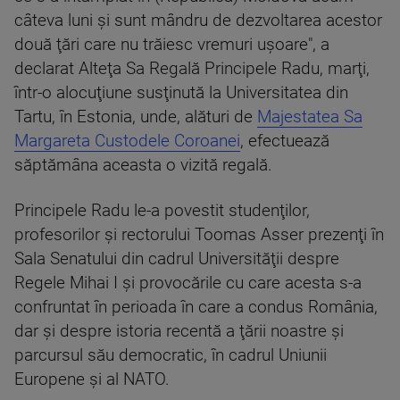
câteva luni şi sunt mândru de dezvoltarea acestor
două ţări care nu trăiesc vremuri uşoare", a
declarat Alteţa Sa Regală Principele Radu, marţi,
într-o alocuţiune susţinută la Universitatea din
Tartu, în Estonia, unde, alături de
Majestatea Sa
Margareta Custodele Coroanei
, efectuează
săptămâna aceasta o vizită regală.
Principele Radu le-a povestit studenţilor,
profesorilor şi rectorului Toomas Asser prezenţi în
Sala Senatului din cadrul Universităţii despre
Regele Mihai I şi provocările cu care acesta s-a
confruntat în perioada în care a condus România,
dar şi despre istoria recentă a ţării noastre şi
parcursul său democratic, în cadrul Uniunii
Europene şi al NATO.