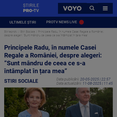
StirilePROTV
CAUTA
VOYO
TOATE 
PROTV NEWS LIVE
ULTIMELE ȘTIRI
Stirileprotv
Stiri Sociale
Principele Radu, în numele Casei Regale a României,
despre alegeri: ”Sunt mândru de ceea ce s-a întâmplat în țara mea”
Principele Radu, în numele Casei
Regale a României, despre alegeri:
”Sunt mândru de ceea ce s-a
întâmplat în țara mea”
Data publicării:
20-05-2025 | 22:57
STIRI SOCIALE
Data actualizării:
11-08-2025 | 11:45