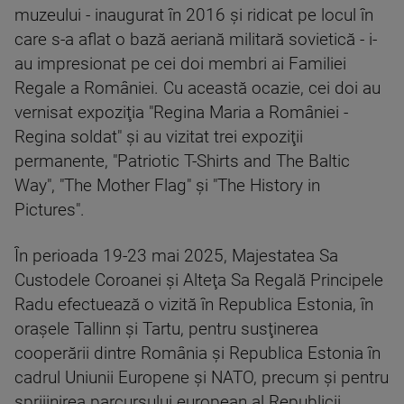
muzeului - inaugurat în 2016 şi ridicat pe locul în
care s-a aflat o bază aeriană militară sovietică - i-
au impresionat pe cei doi membri ai Familiei
Regale a României. Cu această ocazie, cei doi au
vernisat expoziţia "Regina Maria a României -
Regina soldat" şi au vizitat trei expoziţii
permanente, "Patriotic T-Shirts and The Baltic
Way", "The Mother Flag" şi "The History in
Pictures".
În perioada 19-23 mai 2025, Majestatea Sa
Custodele Coroanei şi Alteţa Sa Regală Principele
Radu efectuează o vizită în Republica Estonia, în
oraşele Tallinn şi Tartu, pentru susţinerea
cooperării dintre România şi Republica Estonia în
cadrul Uniunii Europene şi NATO, precum şi pentru
sprijinirea parcursului european al Republicii