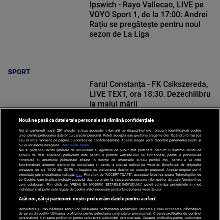
Ipswich - Rayo Vallecao, LIVE pe
VOYO Sport 1, de la 17:00: Andrei
Rațiu se pregătește pentru noul
sezon de La Liga
SPORT
Farul Constanța - FK Csikszereda,
LIVE TEXT, ora 18:30. Dezechilibru
la malul mării
Nouă ne pasă ca datele tale personale să rămână confidențiale
Noi și partenerii noștri
201
stocăm și/sau accesăm informații pe dispozitivul dvs., precum identificatorii cookie
unici pentru prelucrarea datelor cu caracter personal. Puteți accepta sau gestiona alegerile dvs. făcând clic mai jos
sau în orice moment, pe pagina cu politica de confidențialitate. Aceste alegeri vor fi raportate partenerilor noștri și
nu vă vor afecta navigarea.
Mai multe detalii
SPORT
Noi si partenerii nostri (retelele de socializare si agentiile de publicitate partenere, precum si furnizorii nostri de
servicii de date analitice) prelucram date pentru a permite website-ului sa functioneze, pentru a personaliza
continutul si anunturile publicitare afisate in functie de interesele si/sau profilul dvs., pentru a va oferi
functionalitati aferente retelelor de socializare si pentru a analiza traficul pe website. Beneficiati de drepturile
prevazute de art. 15-22 din GDPR in legatura cu prelucrarea datelor cu caracter personal. Aceste drepturi pot fi
exercitate prin modalitatea indicata
aici
. Prin click pe “ACCEPT TOATE”, acceptati folosirea tuturor Tehnologiilor de
tip Cookie, care implica inclusiv acceptul dvs. cu privire la stocarea/accesarea informatiilor de catre Vendor-ii cu
care colaboram. Prin click pe “VREAU SA MODIFIC SETARILE INDIVIDUAL” puteti schimba preferintele in mod
individual, mai putin cele legate de cookie strict necesare pentru functionarea website-ului.
Atât noi, cât și partenerii noștri prelucrăm datele pentru a oferi:
Dezvoltarea și îmbunătățirea serviciilor. Măsurarea performanței reclamelor. Stocarea și/sau accesarea informațiilor
de pe un dispozitiv. Utilizarea profilurilor pentru selectarea conținutului personalizat. Crearea profilurilor de conținut
personalizat. Utilizarea profilurilor pentru selectarea publicității personalizate. Crearea profilurilor pentru publicitate