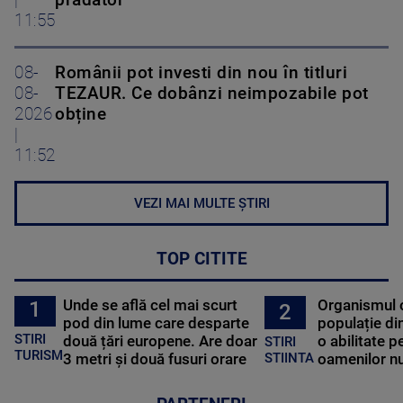
11:55
08-
Românii pot investi din nou în titluri
08-
TEZAUR. Ce dobânzi neimpozabile pot
2026
obține
|
11:52
VEZI MAI MULTE ȘTIRI
TOP CITITE
Unde se află cel mai scurt
Organismul 
1
2
pod din lume care desparte
populație di
STIRI
două țări europene. Are doar
o abilitate p
STIRI
TURISM
3 metri și două fusuri orare
oamenilor nu
STIINTA