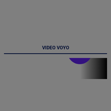
VIDEO VOYO
Stirile PRO TV
Stirile PRO
TV # 19.00 -