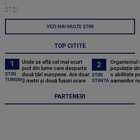
|
07:21
VEZI MAI MULTE ȘTIRI
TOP CITITE
Unde se află cel mai scurt
Organismul 
1
2
pod din lume care desparte
populație di
STIRI
două țări europene. Are doar
o abilitate p
STIRI
TURISM
3 metri și două fusuri orare
oamenilor nu
STIINTA
PARTENERI