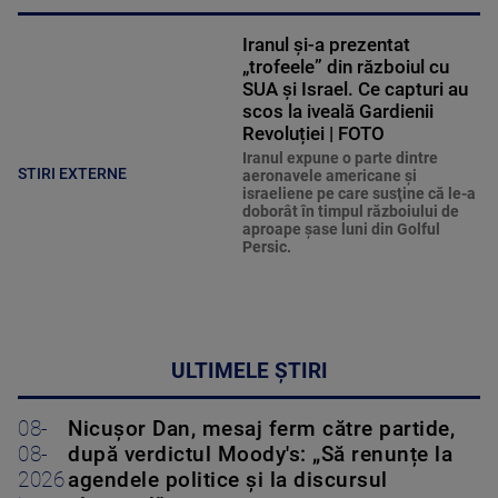
Iranul și-a prezentat
„trofeele” din războiul cu
SUA și Israel. Ce capturi au
scos la iveală Gardienii
Revoluției | FOTO
Iranul expune o parte dintre
STIRI EXTERNE
aeronavele americane şi
israeliene pe care susţine că le-a
doborât în timpul războiului de
aproape şase luni din Golful
Persic.
ULTIMELE ȘTIRI
08-
Nicușor Dan, mesaj ferm către partide,
08-
după verdictul Moody's: „Să renunțe la
2026
agendele politice şi la discursul