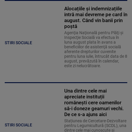
Alocațiile și indemnizațiile
intră mai devreme pe card în
august. Când vin banii prin
poștă
Agenţia Naţională pentru Plăţi şi
Inspecţie Socială va efectua în
luna august plata în avans a
STIRI SOCIALE
beneficiilor de asistenţă socială
aferente drepturilor cuvenite
pentru luna iulie, întrucât data de 8
august, prevăzută în calendar,
este zi nelucrătoare.
Una dintre cele mai
apreciate instituții
românești cere oamenilor
să-i doneze geamuri vechi.
De ce s-a ajuns aici
Stațiunea de Cercetare-Dezvoltare
STIRI SOCIALE
pentru Legumicultură (SCDL), una
dintre cele mai cunoscute și