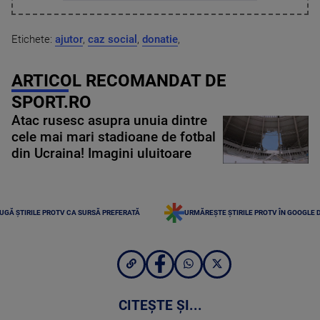
Etichete:
ajutor
,
caz social
,
donatie
,
ARTICOL RECOMANDAT DE
SPORT.RO
Atac rusesc asupra unuia dintre
cele mai mari stadioane de fotbal
din Ucraina! Imagini uluitoare
UGĂ ȘTIRILE PROTV CA SURSĂ PREFERATĂ
URMĂREȘTE ȘTIRILE PROTV ÎN GOOGLE 
CITEȘTE ȘI...