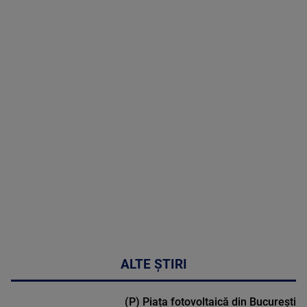
07 August
2026
MAI
MULTE
DETALII
48:24
ALTE ȘTIRI
(P) Piața fotovoltaică din București