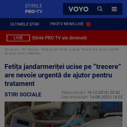
StirilePROTV
CAUTA
VOYO
TOATE 
PROTV NEWS LIVE
ULTIMELE ȘTIRI
LIVE
Știrile PRO TV ale dimineții
Stirileprotv
Stiri Sociale
Fetița jandarmeriței ucise pe ”trecere” are nevoie urgentă
de ajutor pentru tratament
Fetița jandarmeriței ucise pe ”trecere”
are nevoie urgentă de ajutor pentru
tratament
Data publicării:
16-12-2018 | 20:50
STIRI SOCIALE
Data actualizării:
14-08-2025 | 14:25