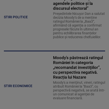
agendele politice şi la
discursul electoral”
Președintele Nicușor Dan a salutat
STIRI POLITICE
decizia Moody’s de a menține
ratingul României la „Baa3”,
afirmând că agenția a confirmat
progresele făcute în ultimul an
pentru echilibrarea finanțelor
publice și reducerea cheltuielilor.
Moody’s păstrează ratingul
României în categoria
„recomandat investiţiilor”,
cu perspectiva negativă.
Reacția lui Nazare
Moody's a menţinut, vineri, ratingul
STIRI ECONOMICE
atribuit României la "Baa3", cu
perspectivă negativă, se arată într-
un comunicat al agenţiei de
evaluare financiară.