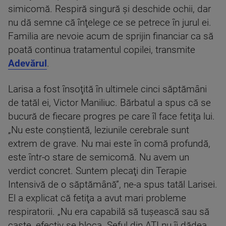
simicomă. Respiră singură şi deschide ochii, dar
nu dă semne că înţelege ce se petrece în jurul ei.
Familia are nevoie acum de sprijin financiar ca să
poată continua tratamentul copilei, transmite
Adevărul
.
Larisa a fost însoţită în ultimele cinci săptămâni
de tatăl ei, Victor Maniliuc. Bărbatul a spus că se
bucură de fiecare progres pe care îl face fetiţa lui.
„Nu este conştientă, leziunile cerebrale sunt
extrem de grave. Nu mai este în comă profundă,
este într-o stare de semicomă. Nu avem un
verdict concret. Suntem plecaţi din Terapie
Intensivă de o săptămână”, ne-a spus tatăl Larisei.
El a explicat că fetiţa a avut mari probleme
respiratorii. „Nu era capabilă să tuşească sau să
caşte, efectiv se bloca. Şeful din ATI nu îi dădea