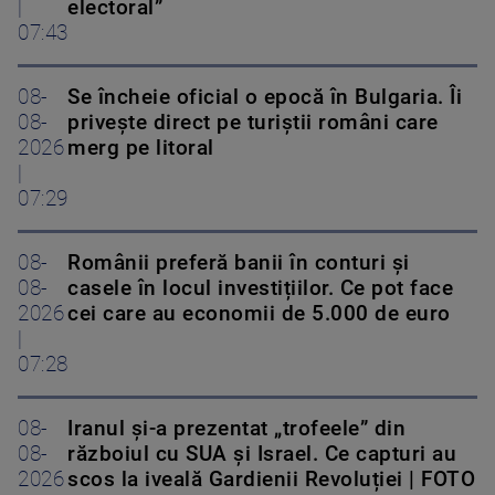
|
electoral”
07:43
08-
Se încheie oficial o epocă în Bulgaria. Îi
08-
privește direct pe turiștii români care
2026
merg pe litoral
|
07:29
08-
Românii preferă banii în conturi și
08-
casele în locul investițiilor. Ce pot face
2026
cei care au economii de 5.000 de euro
|
07:28
08-
Iranul și-a prezentat „trofeele” din
08-
războiul cu SUA și Israel. Ce capturi au
2026
scos la iveală Gardienii Revoluției | FOTO