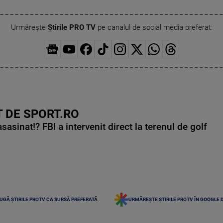
Urmărește
Știrile PRO TV
pe canalul de social media preferat:
 DE SPORT.RO
asinat!? FBI a intervenit direct la terenul de golf
UGĂ ȘTIRILE PROTV CA SURSĂ PREFERATĂ
URMĂREȘTE ȘTIRILE PROTV ÎN GOOGLE 