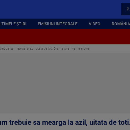
P
LTIMELE ȘTIRI
EMISIUNI INTEGRALE
VIDEO
ROMÂNIA,
trebuie sa mearga la azil, uitata de toti. Drama unei mame eroine
um trebuie sa mearga la azil, uitata de t