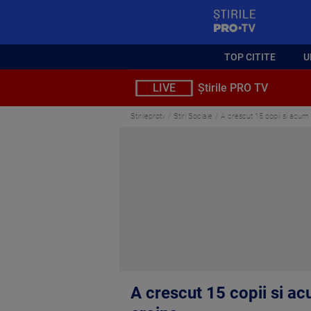
StirilePROTV
TOP CITITE
U
LIVE
Știrile PRO TV
Stirileprotv
Stiri Sociale
A crescut 15 copii si acum 
A crescut 15 copii si ac