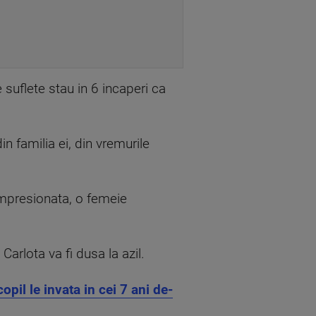
 suflete stau in 6 incaperi ca
in familia ei, din vremurile
 Impresionata, o femeie
arlota va fi dusa la azil.
opil le invata in cei 7 ani de-