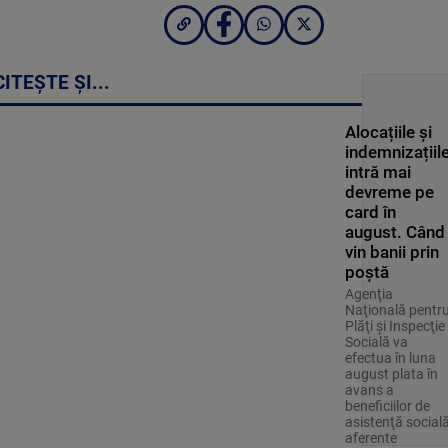
CITEȘTE ȘI...
Alocațiile și
indemnizațiil
intră mai
devreme pe
card în
august. Când
vin banii prin
poștă
Agenţia
Naţională pentr
Plăţi şi Inspecţie
Socială va
efectua în luna
august plata în
avans a
beneficiilor de
asistenţă social
aferente