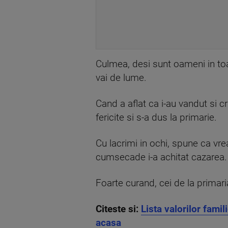
Culmea, desi sunt oameni in toat
vai de lume.
Cand a aflat ca i-au vandut si cr
fericite si s-a dus la primarie.
Cu lacrimi in ochi, spune ca vre
cumsecade i-a achitat cazarea.
Foarte curand, cei de la primari
Citeste si:
Lista valorilor famil
acasa