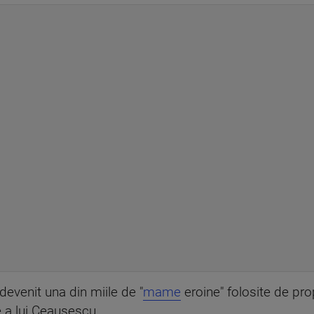
 devenit una din miile de "
mame
eroine" folosite de p
e a lui Ceausescu.