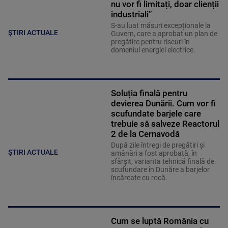
nu vor fi limitați, doar clienții
industriali”
S-au luat măsuri excepționale la
ȘTIRI ACTUALE
Guvern, care a aprobat un plan de
pregătire pentru riscuri în
domeniul energiei electrice.
Soluția finală pentru
devierea Dunării. Cum vor fi
scufundate barjele care
trebuie să salveze Reactorul
2 de la Cernavodă
După zile întregi de pregătiri și
ȘTIRI ACTUALE
amânări a fost aprobată, în
sfârșit, varianta tehnică finală de
scufundare în Dunăre a barjelor
încărcate cu rocă.
Cum se luptă România cu