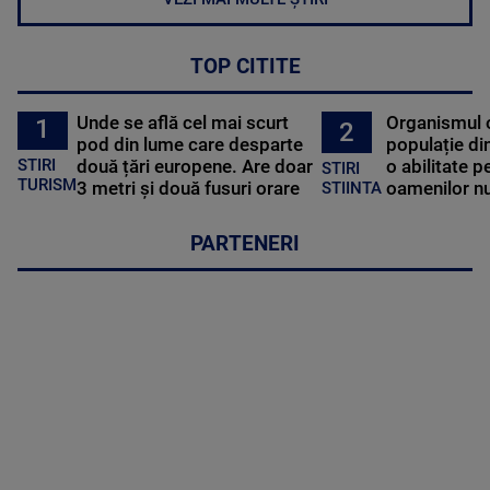
TOP CITITE
Unde se află cel mai scurt
Organismul 
1
2
pod din lume care desparte
populație di
STIRI
două țări europene. Are doar
o abilitate p
STIRI
TURISM
3 metri și două fusuri orare
oamenilor nu
STIINTA
PARTENERI