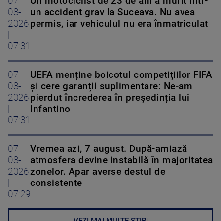
07-
Un motociclist de 23 de ani a murit într-
08-
un accident grav la Suceava. Nu avea
2026
permis, iar vehiculul nu era înmatriculat
|
07:31
07-
UEFA menține boicotul competițiilor FIFA
08-
și cere garanții suplimentare: Ne-am
2026
pierdut încrederea în președinția lui
|
Infantino
07:31
07-
Vremea azi, 7 august. După-amiază
08-
atmosfera devine instabilă în majoritatea
2026
zonelor. Apar averse destul de
|
consistente
07:29
VEZI MAI MULTE ȘTIRI