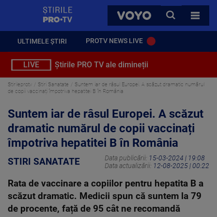
StirilePROTV
CAUTA
VOYO
TOATE 
PROTV NEWS LIVE
ULTIMELE ȘTIRI
LIVE
Știrile PRO TV ale dimineții
Stirileprotv
Stiri Sanatate
Suntem iar de râsul Europei. A scăzut dramatic numărul
de copii vaccinați împotriva hepatitei B în România
Suntem iar de râsul Europei. A scăzut
dramatic numărul de copii vaccinați
împotriva hepatitei B în România
Data publicării:
15-03-2024 | 19:08
STIRI SANATATE
Data actualizării:
12-08-2025 | 00:22
Rata de vaccinare a copiilor pentru hepatita B a
scăzut dramatic. Medicii spun că suntem la 79
de procente, față de 95 cât ne recomandă