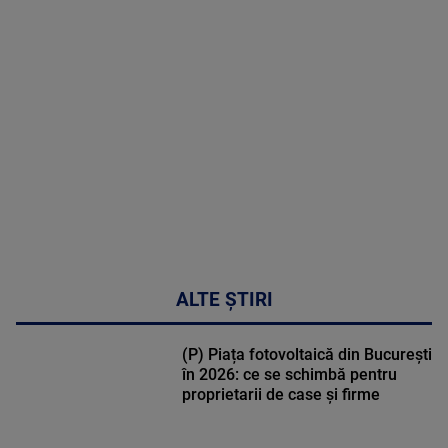
MAI
MULTE
DETALII
47:43
ALTE ȘTIRI
(P) Piața fotovoltaică din București
în 2026: ce se schimbă pentru
proprietarii de case și firme