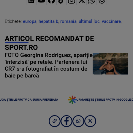
Etichete:
europa
,
hepatita b
,
romania
,
ultimul loc
,
vaccinare
,
ARTICOL RECOMANDAT DE
SPORT.RO
FOTO Georgina Rodriguez, apariție
'interzisă' pe rețele. Partenera lui
CR7 s-a fotografiat în costum de
baie pe barcă
UGĂ ȘTIRILE PROTV CA SURSĂ PREFERATĂ
URMĂREȘTE ȘTIRILE PROTV ÎN GOOGLE 