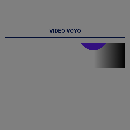
VIDEO VOYO
Stirile PRO TV
Stirile PRO
TV # 19.00 -
06 August
2026