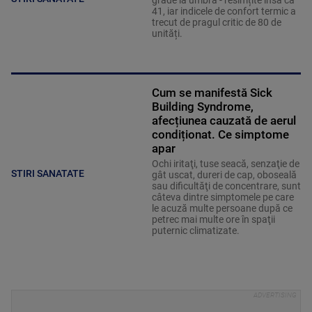
grade la umbră - resimțite însă ca
41, iar indicele de confort termic a
trecut de pragul critic de 80 de
unități.
Cum se manifestă Sick
Building Syndrome,
afecțiunea cauzată de aerul
condiționat. Ce simptome
apar
Ochi iritaţi, tuse seacă, senzaţie de
STIRI SANATATE
gât uscat, dureri de cap, oboseală
sau dificultăţi de concentrare, sunt
câteva dintre simptomele pe care
le acuză multe persoane după ce
petrec mai multe ore în spaţii
puternic climatizate.