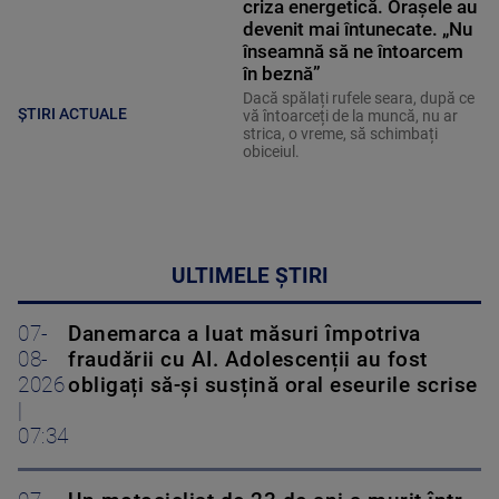
criza energetică. Orașele au
devenit mai întunecate. „Nu
înseamnă să ne întoarcem
în beznă”
Dacă spălați rufele seara, după ce
ȘTIRI ACTUALE
vă întoarceți de la muncă, nu ar
strica, o vreme, să schimbați
obiceiul.
ULTIMELE ȘTIRI
07-
Danemarca a luat măsuri împotriva
08-
fraudării cu AI. Adolescenții au fost
2026
obligați să-și susțină oral eseurile scrise
|
07:34