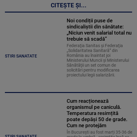
CITEȘTE ȘI...
Noi condiții puse de
sindicaliștii din sănătate:
„Niciun venit salarial total nu
trebuie să scadă”
Federaţia Sanitas şi Federaţia
„Solidaritatea Sanitară” din
România au înaintat joi
STIRI SANATATE
Ministerului Muncii şi Ministerului
Sănătăţii un set comun de
solicitări pentru modificarea
proiectului legii salarizării.
Cum reacționează
organismul pe caniculă.
Temperatura resimțită
poate depăși 50 de grade.
Cum ne protejăm
În București au fost marți 35-36 de
STIRI SANATATE