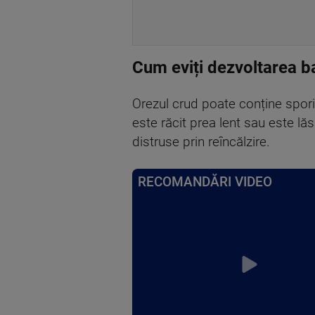
Cum eviți dezvoltarea ba
Orezul crud poate conține spori 
este răcit prea lent sau este lă
distruse prin reîncălzire.
RECOMANDĂRI VIDEO