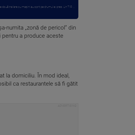
 două trailere cu mașini au oprit pe drumul expres. Un TIR ...
șa-numita „zonă de pericol” din
și pentru a produce aceste
t la domiciliu. În mod ideal,
bil ca restaurantele să fi gătit