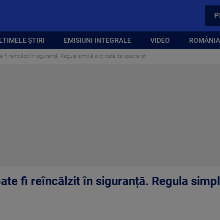
P
LTIMELE ȘTIRI
EMISIUNI INTEGRALE
VIDEO
ROMÂNIA,
fi reîncălzit în siguranță. Regula simplă explicată de specialiști
te fi reîncălzit în siguranță. Regula simp