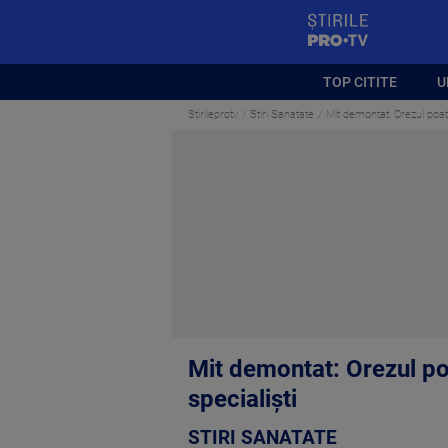
StirilePROTV
TOP CITITE
U
Stirileprotv
Stiri Sanatate
Mit demontat: Orezul poate 
Mit demontat: Orezul poa
specialiști
STIRI SANATATE