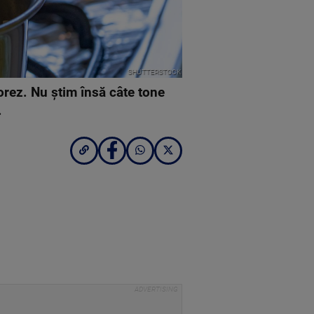
SHUTTERSTOCK
orez. Nu știm însă câte tone
.