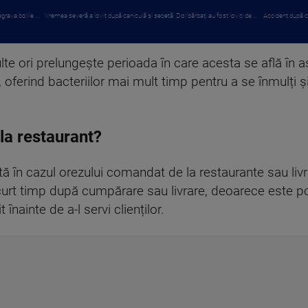
rava bolile ...
Vremea severă a lovit după caniculă și secetă. Doi bărbați au fost loviți de ...
Accident după ce
lte ori prelungește perioada în care acesta se află în a
 oferind bacteriilor mai mult timp pentru a se înmulți 
la restaurant?
 în cazul orezului comandat de la restaurante sau livra
urt timp după cumpărare sau livrare, deoarece este posi
it înainte de a-l servi clienților.