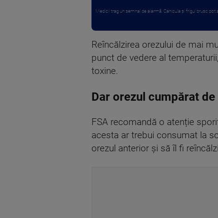
Medicii trag un semnal de alarmă. Canicula și frigul brusc pot ag
Reîncălzirea orezului de mai mu
punct de vedere al temperaturii,
toxine.
Dar orezul cumpărat de 
FSA recomandă o atenție sporită
acesta ar trebui consumat la sc
orezul anterior și să îl fi reîncălz