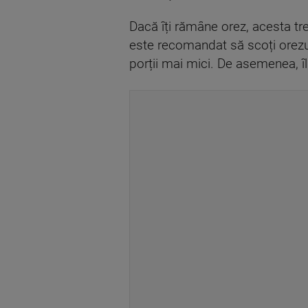
Dacă îți rămâne orez, acesta tr
este recomandat să scoți orezul 
porții mai mici. De asemenea, îl