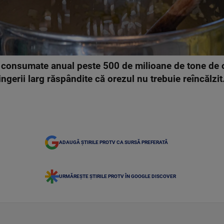
t consumate anual peste 500 de milioane de tone de 
gerii larg răspândite că orezul nu trebuie reîncălzit
ADAUGĂ ȘTIRILE PROTV CA SURSĂ PREFERATĂ
URMĂREȘTE ȘTIRILE PROTV ÎN GOOGLE DISCOVER