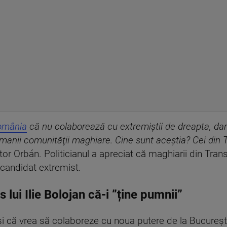
România
că nu colaborează cu extremiştii de dreapta, dar
anii comunităţii maghiare. Cine sunt aceştia? Cei din T
tor Orbán. Politicianul a apreciat că maghiarii din Trans
 candidat extremist.
 lui Ilie Bolojan că-i ”ține pumnii”
 că vrea să colaboreze cu noua putere de la București, 