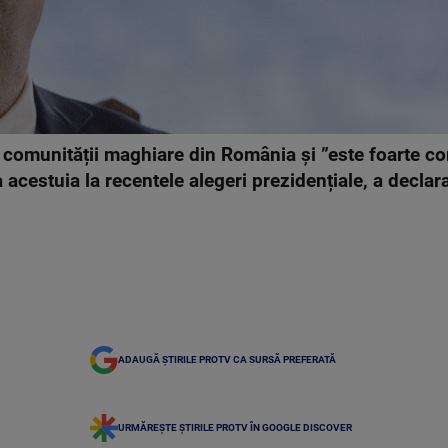
omunității maghiare din România și ”este foarte core
a acestuia la recentele alegeri prezidențiale, a decl
ADAUGĂ ȘTIRILE PROTV CA SURSĂ PREFERATĂ
URMĂREȘTE ȘTIRILE PROTV ÎN GOOGLE DISCOVER