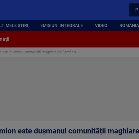
P
LTIMELE ȘTIRI
EMISIUNI INTEGRALE
VIDEO
ROMÂNIA,
neții
on este dușmanul comunității maghiare din România
imion este dușmanul comunității maghiar