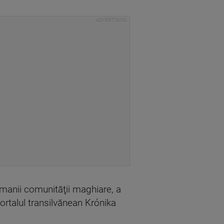
şmanii comunităţii maghiare, a
ortalul transilvănean Krónika