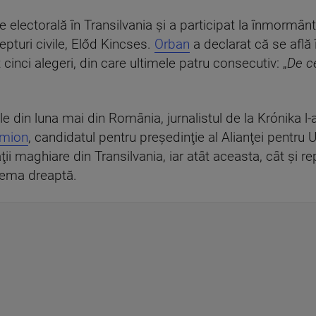
e electorală în Transilvania și a participat la înmormân
drepturi civile, Előd Kincses.
Orban
a declarat că se află 
 cinci alegeri, din care ultimele patru consecutiv: „
De ce
ale din luna mai din România, jurnalistul de la Krónika 
imion
, candidatul pentru preşedinţie al Alianţei pentru 
i maghiare din Transilvania, iar atât aceasta, cât şi rep
rema dreaptă.