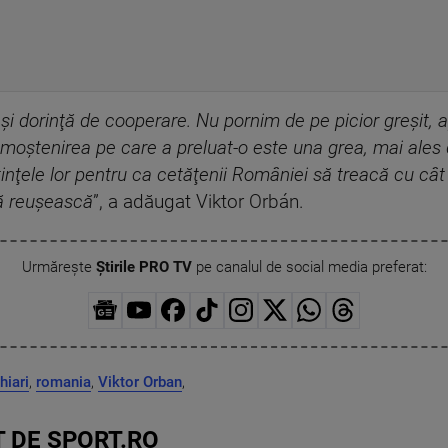
i dorinţă de cooperare. Nu pornim de pe picior greşit,
 moştenirea pe care a preluat-o este una grea, mai ale
nţele lor pentru ca cetăţenii României să treacă cu cât 
să reuşească
”, a adăugat Viktor Orbán.
Urmărește
Știrile PRO TV
pe canalul de social media preferat:
iari
,
romania
,
Viktor Orban
,
 DE SPORT.RO