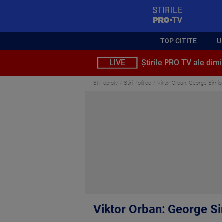
StirilePROTV
TOP CITITE
U
LIVE
Știrile PRO TV ale dimi
Stirileprotv
Stiri Politice
Viktor Orban: George Simi
Viktor Orban: George S