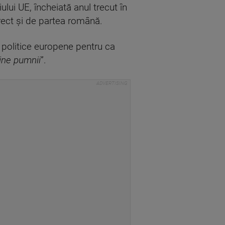
ului UE, încheiată anul trecut în
rect şi de partea română.
 politice europene pentru ca
ține pumnii
”.