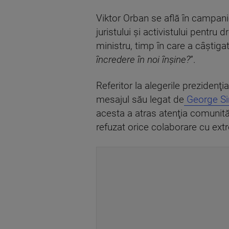
Viktor Orban se află în campani
juristului şi activistului pentru 
ministru, timp în care a câştigat
încredere în noi înşine?
”.
Referitor la alegerile prezidenţi
mesajul său legat de
George S
acesta a atras atenţia comunităţi
refuzat orice colaborare cu ext