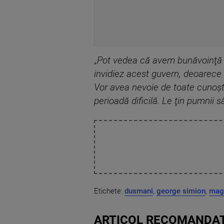
„
Pot vedea că avem bunăvoinţă ş
invidiez acest guvern, deoarece
Vor avea nevoie de toate cunoşti
perioadă dificilă. Le ţin pumnii 
Etichete:
dusmani
,
george simion
,
magh
ARTICOL RECOMANDAT