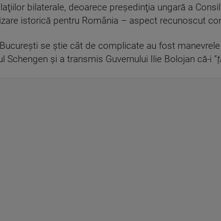
aţiilor bilaterale, deoarece preşedinţia ungară a Consili
lizare istorică pentru România – aspect recunoscut co
 Bucureşti se ştie cât de complicate au fost manevrele
l Schengen și a transmis Guvernului Ilie Bolojan că-i ”