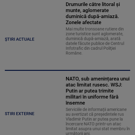
Drumurile către litoral și
munte, aglomerate
duminică după-amiază.
Zonele afectate
Mai multe tronsoane rutiere din
zone turistice sunt aglomerate,
duminică după-amiază, arată
ȘTIRI ACTUALE
datele făcute publice de Centrul
Infotrafic din cadrul Poliţiei
Române.
NATO, sub amenințarea unui
atac limitat rusesc. WSJ:
Putin ar putea trimite
militari în uniforme fără
însemne
Serviciile de informații americane
STIRI EXTERNE
au avertizat că președintele rus
Vladimir Putin ar putea pune la
încercare NATO printr-un atac
limitat asupra unui stat membru în
următorii ani.