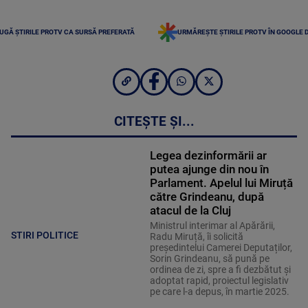
UGĂ ȘTIRILE PROTV CA SURSĂ PREFERATĂ
URMĂREȘTE ȘTIRILE PROTV ÎN GOOGLE 
CITEȘTE ȘI...
Legea dezinformării ar
putea ajunge din nou în
Parlament. Apelul lui Miruță
către Grindeanu, după
atacul de la Cluj
Ministrul interimar al Apărării,
STIRI POLITICE
Radu Miruță, îi solicită
președintelui Camerei Deputaților,
Sorin Grindeanu, să pună pe
ordinea de zi, spre a fi dezbătut și
adoptat rapid, proiectul legislativ
pe care l-a depus, în martie 2025.