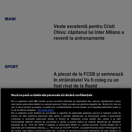
IBANI
Veste excelentă pentru Cristi
Chivu: căpitanul lui Inter Milano a
revenit la antrenamente
SPORT
A plecat de la FCSB și semnează
în străinătate! Va fi coleg cu un
fost rival de la Rapid
Nouă ne pasă ca datele tale personale să rămână confidențiale
Noi și partenerii noștri
201
stocăm și/sau accesăm informații pe dispozitivul dvs., precum identificatorii cookie
unici pentru prelucrarea datelor cu caracter personal. Puteți accepta sau gestiona alegerile dvs. făcând clic mai jos
sau în orice moment, pe pagina cu politica de confidențialitate. Aceste alegeri vor fi raportate partenerilor noștri și
nu vă vor afecta navigarea.
Mai multe detalii
Noi si partenerii nostri (retelele de socializare si agentiile de publicitate partenere, precum si furnizorii nostri de
SPORT
servicii de date analitice) prelucram date pentru a permite website-ului sa functioneze, pentru a personaliza
continutul si anunturile publicitare afisate in functie de interesele si/sau profilul dvs., pentru a va oferi
functionalitati aferente retelelor de socializare si pentru a analiza traficul pe website. Beneficiati de drepturile
prevazute de art. 15-22 din GDPR in legatura cu prelucrarea datelor cu caracter personal. Aceste drepturi pot fi
exercitate prin modalitatea indicata
aici
. Prin click pe “ACCEPT TOATE”, acceptati folosirea tuturor Tehnologiilor de
tip Cookie, care implica inclusiv acceptul dvs. cu privire la stocarea/accesarea informatiilor de catre Vendor-ii cu