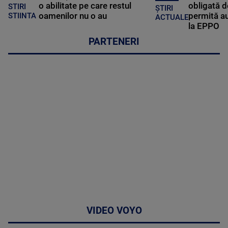
o abilitate pe care restul
obligată d
STIRI
ȘTIRI
oamenilor nu o au
permită au
STIINTA
ACTUALE
la EPPO
PARTENERI
VIDEO VOYO