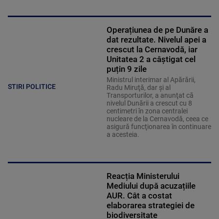
Operațiunea de pe Dunăre a
dat rezultate. Nivelul apei a
crescut la Cernavodă, iar
Unitatea 2 a câștigat cel
puțin 9 zile
Ministrul interimar al Apărării,
STIRI POLITICE
Radu Miruţă, dar şi al
Transporturilor, a anunţat că
nivelul Dunării a crescut cu 8
centimetri în zona centralei
nucleare de la Cernavodă, ceea ce
asigură funcţionarea în continuare
a acesteia.
Reacția Ministerului
Mediului după acuzațiile
AUR. Cât a costat
elaborarea strategiei de
biodiversitate