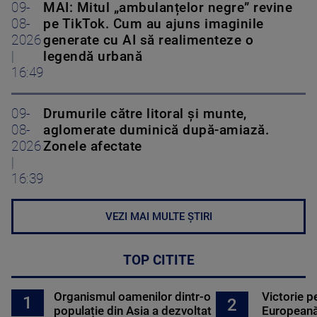
09-
MAI: Mitul „ambulanțelor negre” revine
08-
pe TikTok. Cum au ajuns imaginile
2026
generate cu AI să realimenteze o
|
legendă urbană
16:49
09-
Drumurile către litoral și munte,
08-
aglomerate duminică după-amiază.
2026
Zonele afectate
|
16:39
VEZI MAI MULTE ȘTIRI
TOP CITITE
Organismul oamenilor dintr-o
Victorie p
1
2
populație din Asia a dezvoltat
Europeană