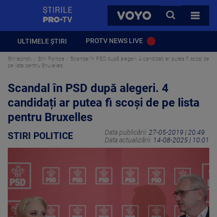
StirilePROTV
CAUTA
VOYO
TOATE 
PROTV NEWS LIVE
ULTIMELE ȘTIRI
Stirileprotv
Stiri Politice
Scandal în PSD după alegeri. 4 candidați ar putea fi scoși de
pe lista pentru Bruxelles
Scandal în PSD după alegeri. 4
candidați ar putea fi scoși de pe lista
pentru Bruxelles
Data publicării:
27-05-2019 | 20:49
STIRI POLITICE
Data actualizării:
14-08-2025 | 10:01