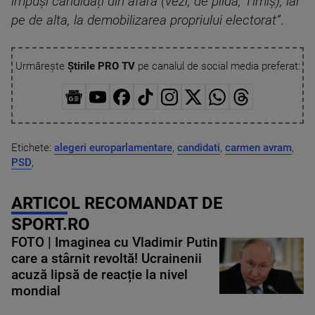
impuși candidați din afară (vezi, de pildă, Timiș), iar
pe de alta, la demobilizarea propriului electorat”
.
Urmărește
Știrile PRO TV
pe canalul de social media preferat:
Etichete:
alegeri europarlamentare
,
candidati
,
carmen avram
,
PSD
,
ARTICOL RECOMANDAT DE
SPORT.RO
FOTO | Imaginea cu Vladimir Putin
care a stârnit revoltă! Ucrainenii
acuză lipsă de reacție la nivel
mondial