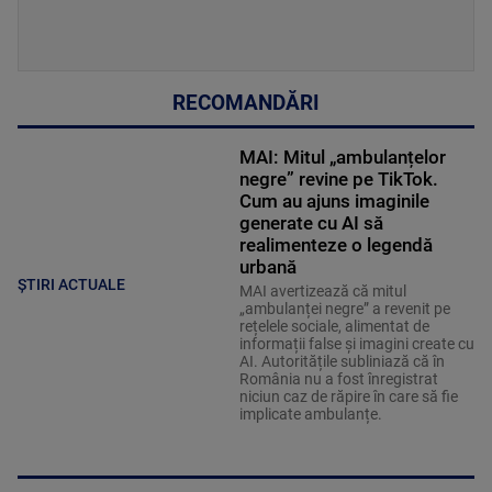
RECOMANDĂRI
MAI: Mitul „ambulanțelor
negre” revine pe TikTok.
Cum au ajuns imaginile
generate cu AI să
realimenteze o legendă
urbană
ȘTIRI ACTUALE
MAI avertizează că mitul
„ambulanței negre” a revenit pe
rețelele sociale, alimentat de
informații false și imagini create cu
AI. Autoritățile subliniază că în
România nu a fost înregistrat
niciun caz de răpire în care să fie
implicate ambulanțe.