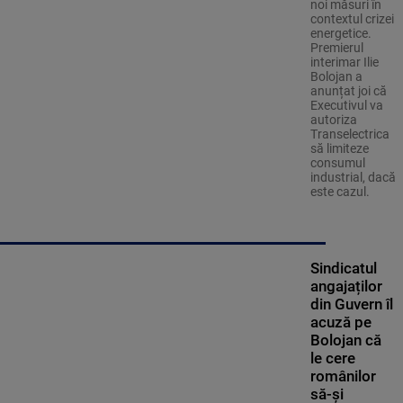
noi măsuri în
contextul crizei
energetice.
Premierul
interimar Ilie
Bolojan a
anunțat joi că
Executivul va
autoriza
Transelectrica
să limiteze
consumul
industrial, dacă
este cazul.
Sindicatul
angajaților
din Guvern îl
acuză pe
Bolojan că
le cere
românilor
să-și