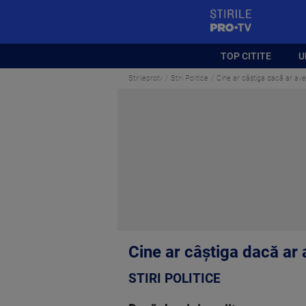
StirilePROTV
TOP CITITE
U
Stirileprotv
Stiri Politice
Cine ar câștiga dacă ar av
Cine ar câștiga dacă ar
STIRI POLITICE