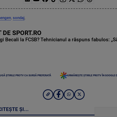
hengen
,
sondaj
,
 DE SPORT.RO
gi Becali la FCSB? Tehnicianul a răspuns fabulos: „S
UGĂ ȘTIRILE PROTV CA SURSĂ PREFERATĂ
URMĂREȘTE ȘTIRILE PROTV ÎN GOOGLE 
CITEȘTE ȘI...