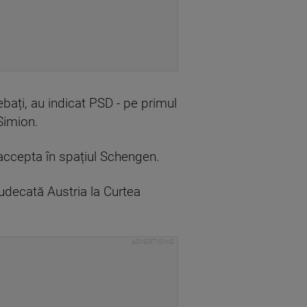
rebați, au indicat PSD - pe primul
Simion.
 accepta în spațiul Schengen.
judecată Austria la Curtea