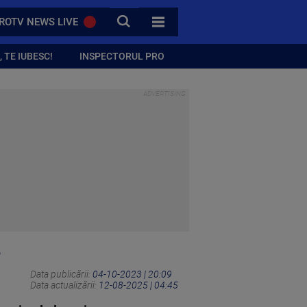
CAUTA
ROTV NEWS LIVE
TOATE CATEGORIILE
 TE IUBESC!
INSPECTORUL PRO
e
Data publicării:
04-10-2023 | 20:09
Data actualizării:
12-08-2025 | 04:45