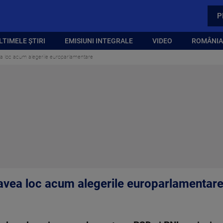
P
LTIMELE ȘTIRI
EMISIUNI INTEGRALE
VIDEO
ROMÂNIA,
ea loc acum alegerile europarlamentare
 avea loc acum alegerile europarlamentar