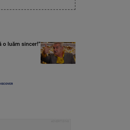
ă o luăm sincer!”
DISCOVER