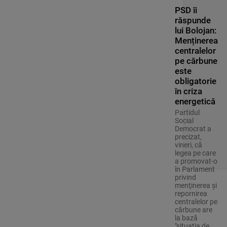
PSD îi
răspunde
lui Bolojan:
Menținerea
centralelor
pe cărbune
este
obligatorie
în criza
energetică
Partidul
Social
Democrat a
precizat,
vineri, că
legea pe care
a promovat-o
în Parlament
privind
menţinerea şi
repornirea
centralelor pe
cărbune are
la bază
"situaţia de