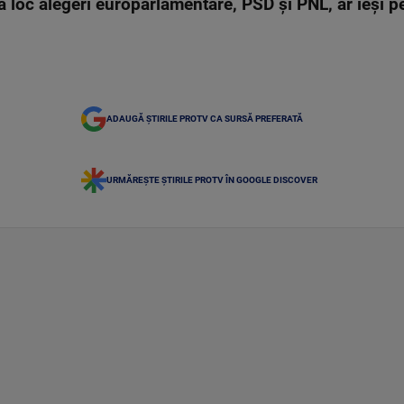
a loc alegeri europarlamentare, PSD și PNL, ar ieși pe
ADAUGĂ ȘTIRILE PROTV CA SURSĂ PREFERATĂ
URMĂREȘTE ȘTIRILE PROTV ÎN GOOGLE DISCOVER