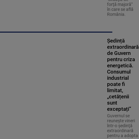
forţă majoră"
în care se află
România.
Ședință
extraordinară
de Guvern
pentru criza
energetică.
Consumul
industrial
poate fi
limitat,
„cetățenii
sunt
exceptați”
Guvernul se
reuneşte vineri
într-o şedinţă
extraordinară
pentru a adopta