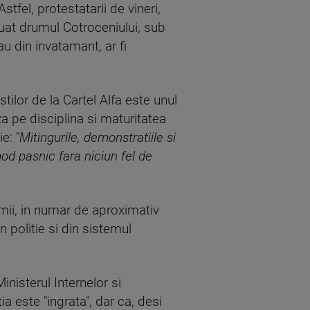
Astfel, protestatarii de vineri,
luat drumul Cotroceniului, sub
au din invatamant, ar fi
tilor de la Cartel Alfa este unul
za pe disciplina si maturitatea
e: "
Mitingurile, demonstratiile si
mod pasnic fara niciun fel de
rmii, in numar de aproximativ
n politie si din sistemul
inisterul Internelor si
a este "ingrata", dar ca, desi