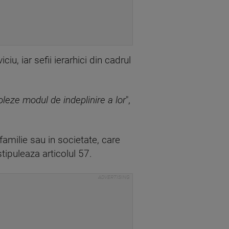
ciu, iar sefii ierarhici din cadrul
oleze modul de indeplinire a lor
",
amilie sau in societate, care
stipuleaza articolul 57.