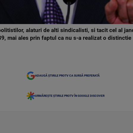
litistilor, alaturi de alti sindicalisti, si tacit cel al j
 mai ales prin faptul ca nu s-a realizat o distinctie in
ADAUGĂ ȘTIRILE PROTV CA SURSĂ PREFERATĂ
URMĂREȘTE ȘTIRILE PROTV ÎN GOOGLE DISCOVER