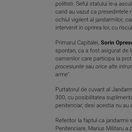
politisti. Seful statului le-a ascu
cand au vazut ca presedintele nu
ochiul vigilent al jandarmilor, c
intervenit in oprirea lor, cu risc
Primarul Capitalei,
Sorin Opres
spontan, ca a fost asigurat de l
oamenilor care participa la prote
procesiunile sau orice alte intru
arme
".
Purtatorul de cuvant al Jandarme
300, cu posibilitatea suplimentar
penitenciar, desi acestia nu au 
Referitor la faptul ca jandarmii 
Penitenciare, Marius Militaru a 