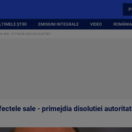
P
LTIMELE ȘTIRI
EMISIUNI INTEGRALE
VIDEO
ROMÂNIA,
ele sale - primejdia disolutiei autoritatii
efectele sale - primejdia disolutiei autoritat