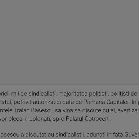
riei, mii de sindicalisti, majoritatea politisti, politisti de
tul, potrivit autorizatiei data de Primaria Capitalei. In ju
intele Traian Basescu sa vina sa discute cu ei, avertiz
or pleca, incolonati, spre Palatul Cotroceni.
escu a discutat cu sindicalistii, adunati in fata Guvernu