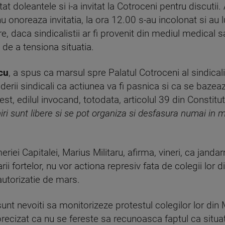
ltat doleantele si i-a invitat la Cotroceni pentru discutii. 
 onoreaza invitatia, la ora 12.00 s-au incolonat si au 
are, daca sindicalistii ar fi provenit din mediul medical s
ul de a tensiona situatia.
cu
, a spus ca marsul spre Palatul Cotroceni al sindicalis
iderii sindicali ca actiunea va fi pasnica si ca se bazea
st, edilul invocand, totodata, articolul 39 din Constituti
niri sunt libere si se pot organiza si desfasura numai in 
riei Capitalei, Marius Militaru, afirma, vineri, ca janda
ii fortelor, nu vor actiona represiv fata de colegii lor di
autorizatie de mars.
sunt nevoiti sa monitorizeze protestul colegilor lor din M
precizat ca nu se fereste sa recunoasca faptul ca situati