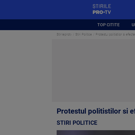
StirilePROTV
TOP CITITE
U
Stirileprotv
Stiri Politice
Protestul politistilor si efect
Protestul politistilor si 
STIRI POLITICE