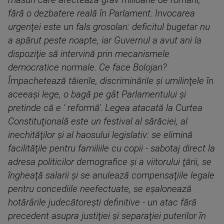
măsuri care afectează grav milioane de români,
fără o dezbatere reală în Parlament. Invocarea
urgenţei este un fals grosolan: deficitul bugetar nu
a apărut peste noapte, iar Guvernul a avut ani la
dispoziţie să intervină prin mecanismele
democratice normale. Ce face Bolojan?
Împachetează tăierile, discriminările şi umilinţele în
aceeaşi lege, o bagă pe gât Parlamentului şi
pretinde că e ' reformă'. Legea atacată la Curtea
Constituţională este un festival al sărăciei, al
inechităţilor şi al haosului legislativ: se elimină
facilităţile pentru familiile cu copii - sabotaj direct la
adresa politicilor demografice şi a viitorului ţării, se
îngheaţă salarii şi se anulează compensaţiile legale
pentru concediile neefectuate, se eşalonează
hotărârile judecătoreşti definitive - un atac fără
precedent asupra justiţiei şi separaţiei puterilor în