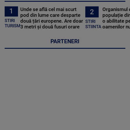
Unde se află cel mai scurt
Organismul 
1
2
pod din lume care desparte
populație di
STIRI
două țări europene. Are doar
o abilitate p
STIRI
TURISM
3 metri și două fusuri orare
oamenilor nu
STIINTA
PARTENERI