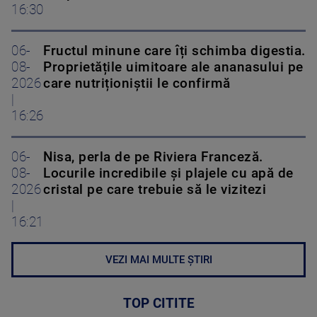
16:30
06-
Fructul minune care îți schimba digestia.
08-
Proprietățile uimitoare ale ananasului pe
2026
care nutriționiștii le confirmă
|
16:26
06-
Nisa, perla de pe Riviera Franceză.
08-
Locurile incredibile și plajele cu apă de
2026
cristal pe care trebuie să le vizitezi
|
16:21
VEZI MAI MULTE ȘTIRI
TOP CITITE