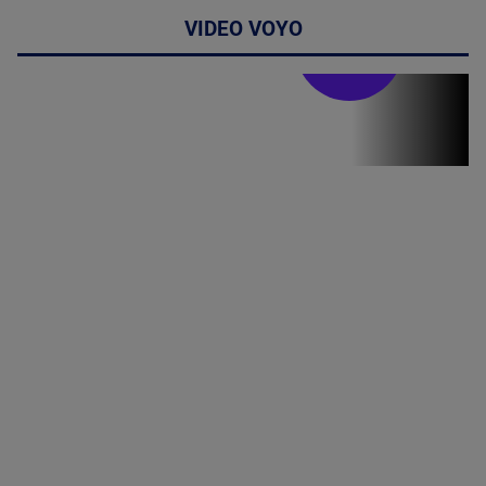
VIDEO VOYO
Stirile PRO TV
Stirile PRO
TV # 13.00 -
06 August
2026
MAI
MULTE
DETALII