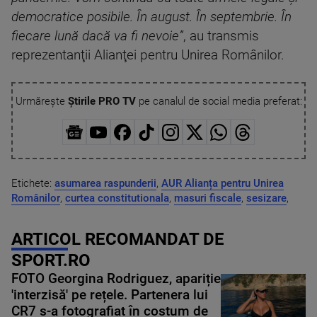
democratice posibile. În august. În septembrie. În
fiecare lună dacă va fi nevoie”
, au transmis
reprezentanţii Alianţei pentru Unirea Românilor.
Urmărește
Știrile PRO TV
pe canalul de social media preferat:
Etichete:
asumarea raspunderii
,
AUR Alianța pentru Unirea
Românilor
,
curtea constitutionala
,
masuri fiscale
,
sesizare
,
ARTICOL RECOMANDAT DE
SPORT.RO
FOTO Georgina Rodriguez, apariție
'interzisă' pe rețele. Partenera lui
CR7 s-a fotografiat în costum de