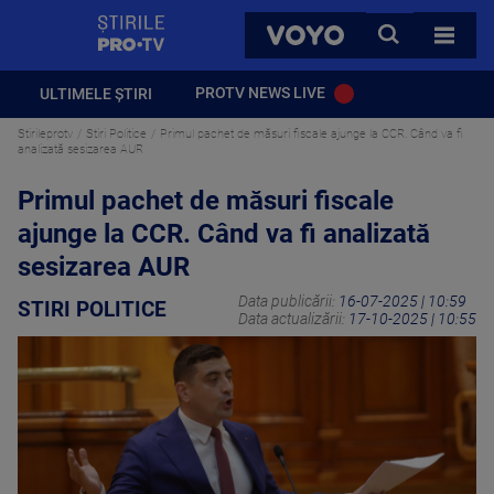
StirilePROTV
CAUTA
VOYO
TOATE 
PROTV NEWS LIVE
ULTIMELE ȘTIRI
Stirileprotv
Stiri Politice
Primul pachet de măsuri fiscale ajunge la CCR. Când va fi
analizată sesizarea AUR
Primul pachet de măsuri fiscale
ajunge la CCR. Când va fi analizată
sesizarea AUR
Data publicării:
16-07-2025 | 10:59
STIRI POLITICE
Data actualizării:
17-10-2025 | 10:55