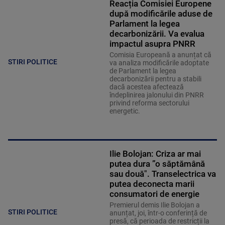
Reacția Comisiei Europene
după modificările aduse de
Parlament la legea
decarbonizării. Va evalua
impactul asupra PNRR
Comisia Europeană a anunțat că
STIRI POLITICE
va analiza modificările adoptate
de Parlament la legea
decarbonizării pentru a stabili
dacă acestea afectează
îndeplinirea jalonului din PNRR
privind reforma sectorului
energetic.
Ilie Bolojan: Criza ar mai
putea dura ”o săptămână
sau două". Transelectrica va
putea deconecta marii
consumatori de energie
Premierul demis Ilie Bolojan a
STIRI POLITICE
anunțat, joi, într-o conferință de
presă, că perioada de restricții la