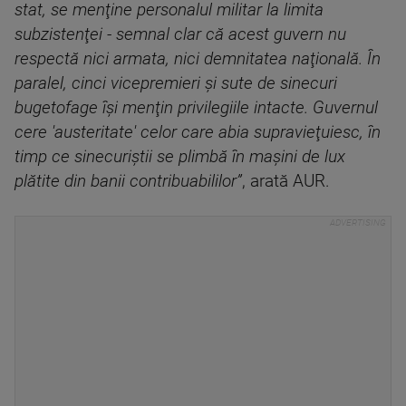
stat, se menţine personalul militar la limita
subzistenţei - semnal clar că acest guvern nu
respectă nici armata, nici demnitatea naţională. În
paralel, cinci vicepremieri şi sute de sinecuri
bugetofage îşi menţin privilegiile intacte. Guvernul
cere 'austeritate' celor care abia supravieţuiesc, în
timp ce sinecuriştii se plimbă în maşini de lux
plătite din banii contribuabililor”
, arată AUR.