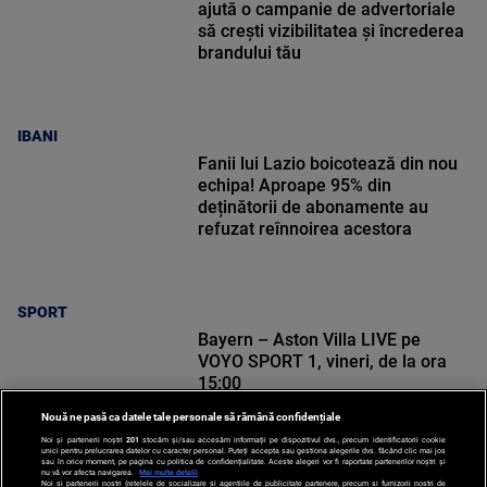
ajută o campanie de advertoriale
să crești vizibilitatea și încrederea
brandului tău
IBANI
Fanii lui Lazio boicotează din nou
echipa! Aproape 95% din
deținătorii de abonamente au
refuzat reînnoirea acestora
SPORT
Bayern – Aston Villa LIVE pe
VOYO SPORT 1, vineri, de la ora
15:00
Nouă ne pasă ca datele tale personale să rămână confidențiale
Noi și partenerii noștri
201
stocăm și/sau accesăm informații pe dispozitivul dvs., precum identificatorii cookie
unici pentru prelucrarea datelor cu caracter personal. Puteți accepta sau gestiona alegerile dvs. făcând clic mai jos
sau în orice moment, pe pagina cu politica de confidențialitate. Aceste alegeri vor fi raportate partenerilor noștri și
nu vă vor afecta navigarea.
Mai multe detalii
Noi si partenerii nostri (retelele de socializare si agentiile de publicitate partenere, precum si furnizorii nostri de