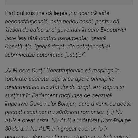
Partidul susține că legea
„nu doar că este
neconstituţională, este periculoasă", pentru că
"deschide calea unei guvernări în care Executivul
face legi fără control parlamentar, ignoră
Constituţia, ignoră drepturile cetăţeneşti şi
subminează autoritatea justiţiei”.
„AUR cere Curţii Constituţionale să respingă în
totalitate această lege şi să apere principiile
fundamentale ale statului de drept. Am depus şi
susţinut în Parlament moţiunea de cenzură
împotriva Guvernului Bolojan, care a venit cu acest
pachet fiscal pentru sărăcirea românilor. (...) Nu
AUR a creat criza. Nu AUR a îndatorat România pe
30 de ani. Nu AUR a îngropat economia în
pandemie. Vom continua cu toate armele legale şi