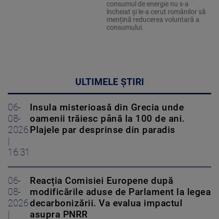
consumul de energie nu s-a
încheiat și le-a cerut românilor să
mențină reducerea voluntară a
consumului.
ULTIMELE ȘTIRI
06-
Insula misterioasă din Grecia unde
08-
oamenii trăiesc până la 100 de ani.
2026
Plajele par desprinse din paradis
|
16:31
06-
Reacția Comisiei Europene după
08-
modificările aduse de Parlament la legea
2026
decarbonizării. Va evalua impactul
|
asupra PNRR