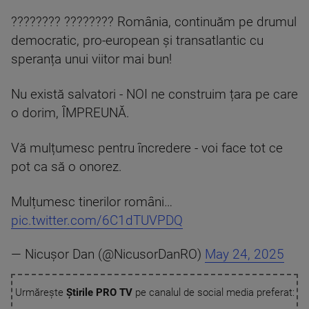
???????? ???????? România, continuăm pe drumul
democratic, pro-european și transatlantic cu
speranța unui viitor mai bun!
Nu există salvatori - NOI ne construim țara pe care
o dorim, ÎMPREUNĂ.
Vă mulțumesc pentru încredere - voi face tot ce
pot ca să o onorez.
Mulțumesc tinerilor români…
pic.twitter.com/6C1dTUVPDQ
— Nicușor Dan (@NicusorDanRO)
May 24, 2025
Urmărește
Știrile PRO TV
pe canalul de social media preferat: