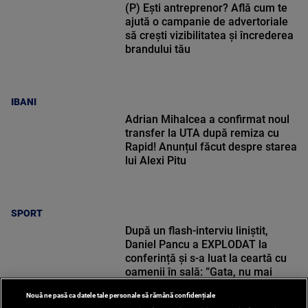
(P) Ești antreprenor? Află cum te
ajută o campanie de advertoriale
să crești vizibilitatea și încrederea
brandului tău
IBANI
Adrian Mihalcea a confirmat noul
transfer la UTA după remiza cu
Rapid! Anunțul făcut despre starea
lui Alexi Pitu
SPORT
După un flash-interviu liniștit,
Daniel Pancu a EXPLODAT la
conferință și s-a luat la ceartă cu
oamenii în sală: ”Gata, nu mai
strigați”
Nouă ne pasă ca datele tale personale să rămână confidențiale