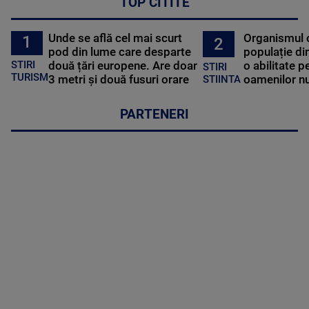
TOP CITITE
Unde se află cel mai scurt
Organismul 
1
2
pod din lume care desparte
populație di
STIRI
două țări europene. Are doar
o abilitate p
STIRI
TURISM
3 metri și două fusuri orare
oamenilor nu
STIINTA
PARTENERI