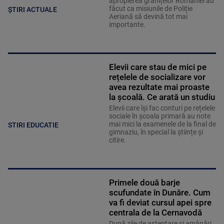
apropierea granițelor României au
făcut ca misiunile de Poliție
ȘTIRI ACTUALE
Aeriană să devină tot mai
importante.
Elevii care stau de mici pe
rețelele de socializare vor
avea rezultate mai proaste
la școală. Ce arată un studiu
Elevii care îşi fac conturi pe rețelele
sociale în școala primară au note
mai mici la examenele de la final de
STIRI EDUCATIE
gimnaziu, în special la științe și
citire.
Primele două barje
scufundate în Dunăre. Cum
va fi deviat cursul apei spre
centrala de la Cernavodă
După zile de așteptare și amânări