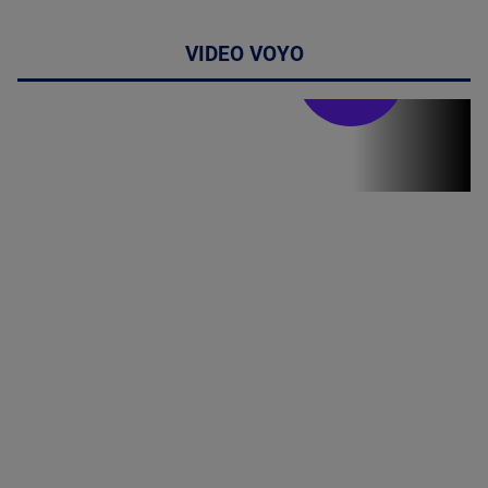
VIDEO VOYO
Stirile PRO TV
Stirile PRO
TV # 19.00 -
07 August
2026
MAI
MULTE