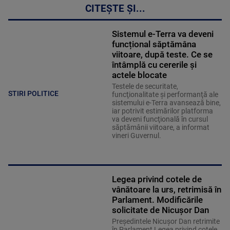
CITEȘTE ȘI...
Sistemul e-Terra va deveni
funcțional săptămâna
viitoare, după teste. Ce se
întâmplă cu cererile și
actele blocate
Testele de securitate,
STIRI POLITICE
funcţionalitate şi performanţă ale
sistemului e-Terra avansează bine,
iar potrivit estimărilor platforma
va deveni funcţională în cursul
săptămânii viitoare, a informat
vineri Guvernul.
Legea privind cotele de
vânătoare la urs, retrimisă în
Parlament. Modificările
solicitate de Nicușor Dan
Președintele Nicușor Dan retrimite
în Parlament Legea privind cotele