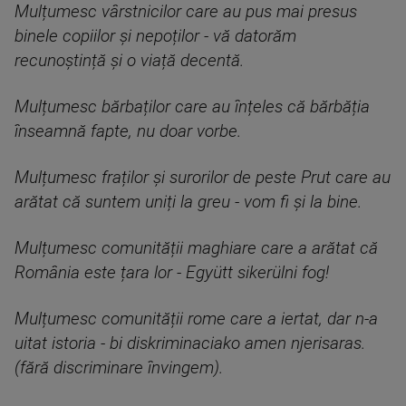
Mulțumesc vârstnicilor care au pus mai presus
binele copiilor și nepoților - vă datorăm
recunoștință și o viață decentă.
Mulțumesc bărbaților care au înțeles că bărbăția
înseamnă fapte, nu doar vorbe.
Mulțumesc fraților și surorilor de peste Prut care au
arătat că suntem uniți la greu - vom fi și la bine.
Mulțumesc comunității maghiare care a arătat că
România este țara lor - Együtt sikerülni fog!
Mulțumesc comunității rome care a iertat, dar n-a
uitat istoria - bi diskriminaciako amen njerisaras.
(fără discriminare învingem).