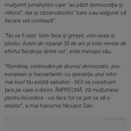
mulţumit jurnaliştilor care ”au păzit democraţia şi
viitorul”, dar şi observatorilor ”
care s-au asigurat că
fiecare vot contează”
.
”Nu va fi uşor. Vom face şi greşeli, vom avea şi
piedici. Avem de reparat 35 de ani şi este nevoie de
efortul fiecăruia dintre noi”
, este mesajul său.
”
România, continuăm pe drumul democratic, pro-
european şi transatlantic cu speranţa unui viitor
mai bun! Nu există salvatori - NOI ne construim
ţara pe care o dorim, ÎMPREUNĂ. Vă mulţumesc
pentru încredere - voi face tot ce pot ca să o
onorez”
, a mai transmis Nicuşor Dan.