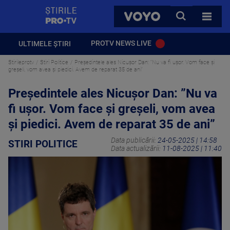
StirilePROTV
CAUTA
VOYO
TOATE 
PROTV NEWS LIVE
ULTIMELE ȘTIRI
Stirileprotv
Stiri Politice
Președintele ales Nicuşor Dan: ”Nu va fi ușor. Vom face și
greșeli, vom avea și piedici. Avem de reparat 35 de ani”
Președintele ales Nicuşor Dan: ”Nu va
fi ușor. Vom face și greșeli, vom avea
și piedici. Avem de reparat 35 de ani”
Data publicării:
24-05-2025 | 14:58
STIRI POLITICE
Data actualizării:
11-08-2025 | 11:40