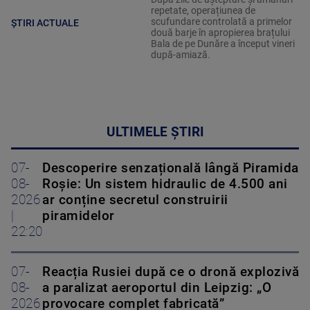
repetate, operațiunea de
scufundare controlată a primelor
ȘTIRI ACTUALE
două barje în apropierea brațului
Bala de pe Dunăre a început vineri
după-amiază.
ULTIMELE ȘTIRI
07-
Descoperire senzațională lângă Piramida
08-
Roșie: Un sistem hidraulic de 4.500 ani
2026
ar conține secretul construirii
|
piramidelor
22:20
07-
Reacția Rusiei după ce o dronă explozivă
08-
a paralizat aeroportul din Leipzig: „O
2026
provocare complet fabricată”