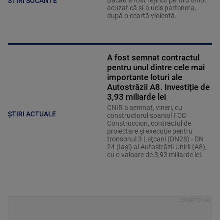
STIRI SOCANTE
acuzat că și-a ucis partenera,
după o ceartă violentă.
A fost semnat contractul
pentru unul dintre cele mai
importante loturi ale
Autostrăzii A8. Investiție de
3,93 miliarde lei
CNIR a semnat, vineri, cu
ȘTIRI ACTUALE
constructorul spaniol FCC
Construccion, contractul de
proiectare şi execuţie pentru
tronsonul 3 Leţcani (DN28) - DN
24 (Iaşi) al Autostrăzii Unirii (A8),
cu o valoare de 3,93 miliarde lei.