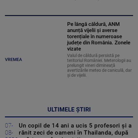
Pe lângă căldură, ANM
anunță vijelii și averse
torențiale în numeroase
județe din România. Zonele
vizate
Valul de căldură persistă pe
VREMEA
teritoriul României. Meterologii au
prelungit vineri dimineață
avertizările meteo de caniculă, dar
și de vijelii.
ULTIMELE ȘTIRI
07-
Un copil de 14 ani a ucis 5 profesori și a
08-
rănit zeci de oameni în Thailanda, după