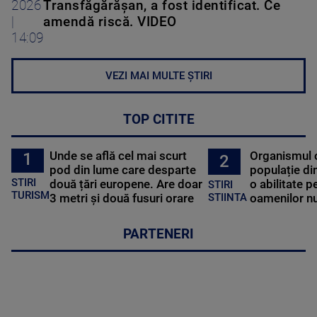
2026
Transfăgărăşan, a fost identificat. Ce
|
amendă riscă. VIDEO
14:09
VEZI MAI MULTE ȘTIRI
TOP CITITE
Unde se află cel mai scurt
Organismul 
1
2
pod din lume care desparte
populație di
STIRI
două țări europene. Are doar
o abilitate p
STIRI
TURISM
3 metri și două fusuri orare
oamenilor nu
STIINTA
PARTENERI