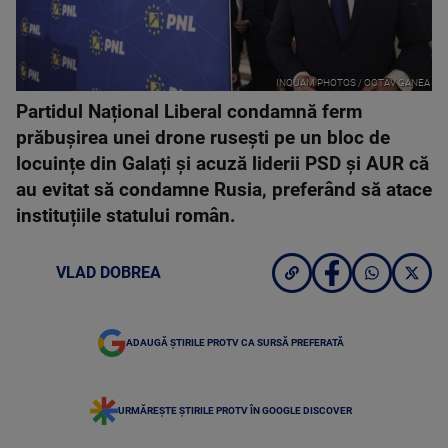
INQUAM PHOTOS / OCTAV GANEA
Partidul Național Liberal condamnă ferm
prăbușirea unei drone rusești pe un bloc de
locuințe din Galați și acuză liderii PSD și AUR că
au evitat să condamne Rusia, preferând să atace
instituțiile statului român.
VLAD DOBREA
ADAUGĂ ȘTIRILE PROTV CA SURSĂ PREFERATĂ
URMĂREȘTE ȘTIRILE PROTV ÎN GOOGLE DISCOVER