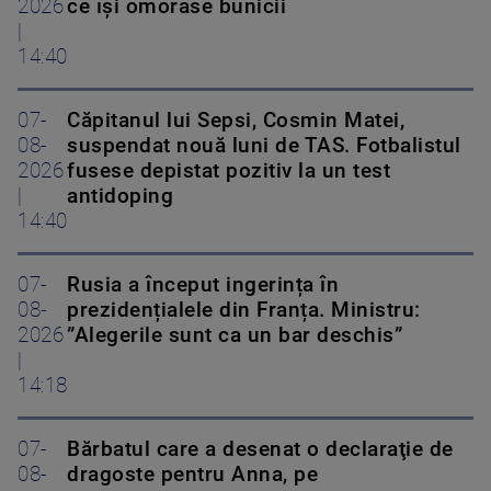
2026
ce își omorâse bunicii
|
14:40
07-
Căpitanul lui Sepsi, Cosmin Matei,
08-
suspendat nouă luni de TAS. Fotbalistul
2026
fusese depistat pozitiv la un test
|
antidoping
14:40
07-
Rusia a început ingerința în
08-
prezidențialele din Franța. Ministru:
2026
”Alegerile sunt ca un bar deschis”
|
14:18
07-
Bărbatul care a desenat o declaraţie de
08-
dragoste pentru Anna, pe