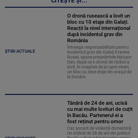
CITEȘTE ȘI...
O dronă rusească a lovit un
bloc cu 10 etaje din Galați.
Reacții la nivel internațional
după incidentul grav din
România
Întreaga responsabilitate pentru
ȘTIRI ACTUALE
incidentul grav din Galați îi revine
Rusiei, spune președintele Nicușor
Dan, după ce o dronă de război a
lovit, în noaptea de joi spre vineri,
un bloc cu zece etaje din orașul de
la Dunăre.
Tânără de 24 de ani, ucisă
cu mai multe lovituri de cuțit
în Bacău. Partenerul ei a
fost reținut pentru omor
Caz șocant de violență domestică.
Un individ de 28 de ani din județul
Bacău a fost reținut pentru omor,