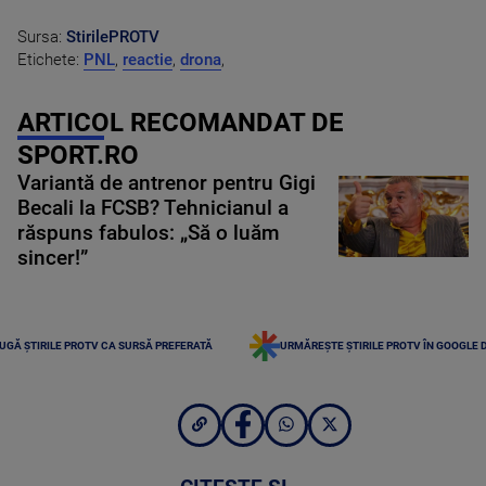
Sursa:
StirilePROTV
Etichete:
PNL
,
reactie
,
drona
,
ARTICOL RECOMANDAT DE
SPORT.RO
Variantă de antrenor pentru Gigi
Becali la FCSB? Tehnicianul a
răspuns fabulos: „Să o luăm
sincer!”
UGĂ ȘTIRILE PROTV CA SURSĂ PREFERATĂ
URMĂREȘTE ȘTIRILE PROTV ÎN GOOGLE 