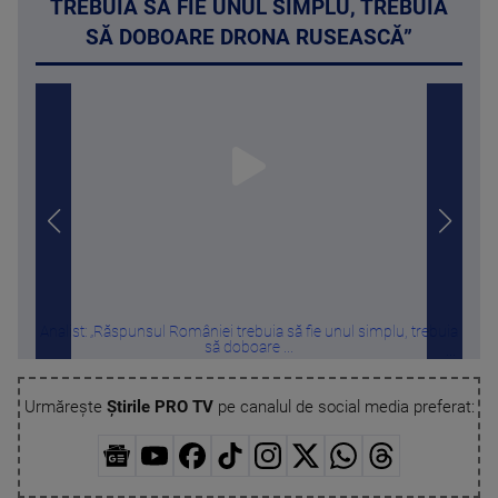
TREBUIA SĂ FIE UNUL SIMPLU, TREBUIA
SĂ DOBOARE DRONA RUSEASCĂ”
Analist: „Răspunsul României trebuia să fie unul simplu, trebuia
De ce
să doboare ...
Urmărește
Știrile PRO TV
pe canalul de social media preferat: