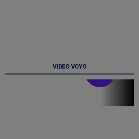
VIDEO VOYO
Stirile PRO TV
Stirile PRO