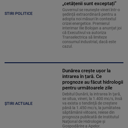
„cetățenii sunt exceptați”
Guvernul se reuneşte vineri într-o
STIRI POLITICE
şedinţă extraordinară pentru a
adopta noi măsuri în contextul
crizei energetice. Premierul
interimar Ilie Bolojan a anunțat joi
că Executivul va autoriza
Transelectrica să limiteze
consumul industrial, dacă este
cazul.
Dunărea crește ușor la
intrarea în țară. Ce
prognoze au făcut hidrologii
pentru următoarele zile
Debitul Dunării, la intrarea în ţară,
se situa, vineri, la 1.400 mc/s, însă
va exista o tendinţă de creştere
ȘTIRI ACTUALE
până la 1.450 mc/s, la jumătatea
săptămânii viitoare, reiese din
prognoza publicată de Institutul
Naţional de Hidrologie şi
Gospodărire a Apelor.