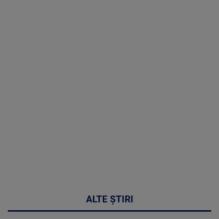
TV # 06.00 -
07 August
2026
MAI
MULTE
DETALII
03:33:11
ALTE ȘTIRI