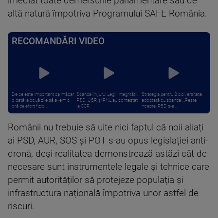
imediat toate demersurile parlamentare sau de
altă natură împotriva Programului SAFE România.
RECOMANDĂRI VIDEO
De ce este important ca măcar
Scandal în jurul Legii Integrității.
Strategia pentru Biodiversitate,
o dată la două zile să avem o
PSD: USR și PNL au contestat
adoptată cu scandal. „Peste
oră de efort fizic. ...
la CCR
noapte, PSD s-a ...
Românii nu trebuie să uite nici faptul că noii aliați
ai PSD, AUR, SOS și POT s-au opus legislației anti-
dronă, deși realitatea demonstrează astăzi cât de
necesare sunt instrumentele legale și tehnice care
permit autorităților să protejeze populația și
infrastructura națională împotriva unor astfel de
riscuri.