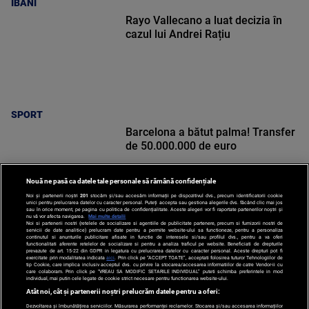
IBANI
Rayo Vallecano a luat decizia în
cazul lui Andrei Rațiu
SPORT
Barcelona a bătut palma! Transfer
de 50.000.000 de euro
Nouă ne pasă ca datele tale personale să rămână confidențiale
Noi și partenerii noștri
201
stocăm și/sau accesăm informații pe dispozitivul dvs., precum identificatorii cookie
unici pentru prelucrarea datelor cu caracter personal. Puteți accepta sau gestiona alegerile dvs. făcând clic mai jos
sau în orice moment, pe pagina cu politica de confidențialitate. Aceste alegeri vor fi raportate partenerilor noștri și
nu vă vor afecta navigarea.
Mai multe detalii
Noi si partenerii nostri (retelele de socializare si agentiile de publicitate partenere, precum si furnizorii nostri de
SPORT
servicii de date analitice) prelucram date pentru a permite website-ului sa functioneze, pentru a personaliza
continutul si anunturile publicitare afisate in functie de interesele si/sau profilul dvs., pentru a va oferi
functionalitati aferente retelelor de socializare si pentru a analiza traficul pe website. Beneficiati de drepturile
prevazute de art. 15-22 din GDPR in legatura cu prelucrarea datelor cu caracter personal. Aceste drepturi pot fi
exercitate prin modalitatea indicata
aici
. Prin click pe “ACCEPT TOATE”, acceptati folosirea tuturor Tehnologiilor de
tip Cookie, care implica inclusiv acceptul dvs. cu privire la stocarea/accesarea informatiilor de catre Vendor-ii cu
care colaboram. Prin click pe “VREAU SA MODIFIC SETARILE INDIVIDUAL” puteti schimba preferintele in mod
individual, mai putin cele legate de cookie strict necesare pentru functionarea website-ului.
Atât noi, cât și partenerii noștri prelucrăm datele pentru a oferi:
Dezvoltarea și îmbunătățirea serviciilor. Măsurarea performanței reclamelor. Stocarea și/sau accesarea informațiilor