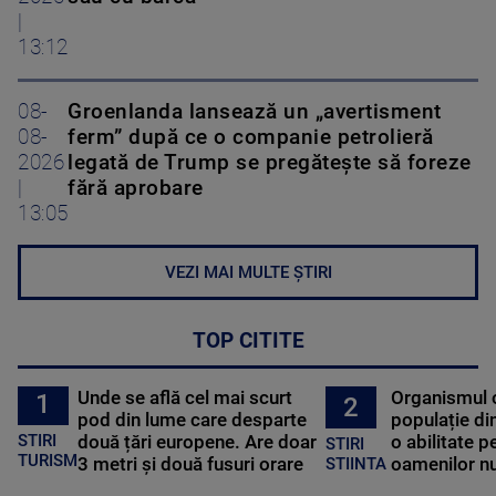
|
13:12
08-
Groenlanda lansează un „avertisment
08-
ferm” după ce o companie petrolieră
2026
legată de Trump se pregătește să foreze
|
fără aprobare
13:05
VEZI MAI MULTE ȘTIRI
TOP CITITE
Unde se află cel mai scurt
Organismul 
1
2
pod din lume care desparte
populație di
STIRI
două țări europene. Are doar
o abilitate p
STIRI
TURISM
3 metri și două fusuri orare
oamenilor nu
STIINTA