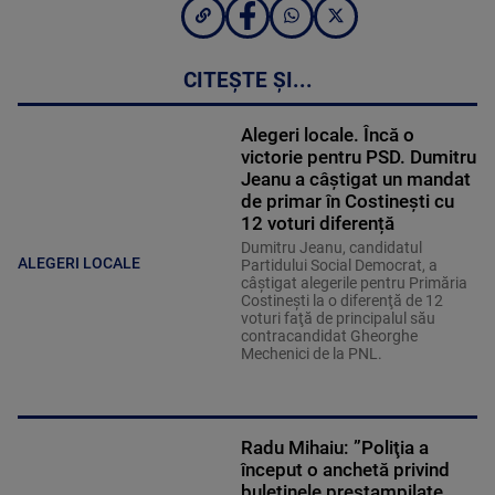
CITEȘTE ȘI...
Alegeri locale. Încă o
victorie pentru PSD. Dumitru
Jeanu a câștigat un mandat
de primar în Costinești cu
12 voturi diferență
Dumitru Jeanu, candidatul
ALEGERI LOCALE
Partidului Social Democrat, a
câştigat alegerile pentru Primăria
Costineşti la o diferenţă de 12
voturi faţă de principalul său
contracandidat Gheorghe
Mechenici de la PNL.
Radu Mihaiu: ”Poliţia a
început o anchetă privind
buletinele preştampilate.