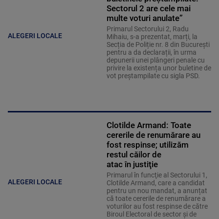
Sectorul 2 are cele mai
multe voturi anulate”
Primarul Sectorului 2, Radu
ALEGERI LOCALE
Mihaiu, s-a prezentat, marți, la
Secția de Poliție nr. 8 din București
pentru a da declarații, în urma
depunerii unei plângeri penale cu
privire la existența unor buletine de
vot preștampilate cu sigla PSD.
Clotilde Armand: Toate
cererile de renumărare au
fost respinse; utilizăm
restul căilor de
atac în justiţie
Primarul în funcţie al Sectorului 1,
ALEGERI LOCALE
Clotilde Armand, care a candidat
pentru un nou mandat, a anunțat
că toate cererile de renumărare a
voturilor au fost respinse de către
Biroul Electoral de sector şi de