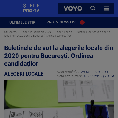
StirilePROTV
CAUTA
VOYO
TOATE 
PROTV NEWS LIVE
ULTIMELE ȘTIRI
Stirileprotv
Alegeri în România 2024
Alegeri Locale
Buletinele de vot la alegerile
locale din 2020 pentru București. Ordinea candidaților
Buletinele de vot la alegerile locale din
2020 pentru București. Ordinea
candidaților
Data publicării:
26-08-2020 | 21:02
ALEGERI LOCALE
Data actualizării:
13-08-2025 | 23:09