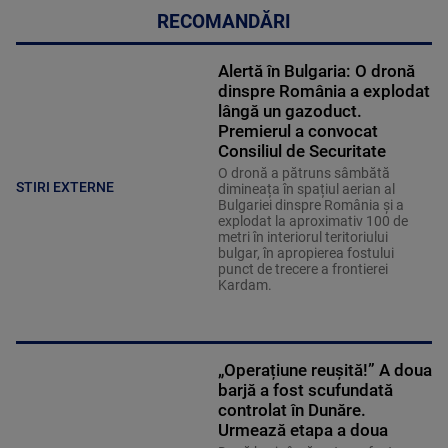
RECOMANDĂRI
Alertă în Bulgaria: O dronă
dinspre România a explodat
lângă un gazoduct.
Premierul a convocat
Consiliul de Securitate
O dronă a pătruns sâmbătă
STIRI EXTERNE
dimineața în spațiul aerian al
Bulgariei dinspre România și a
explodat la aproximativ 100 de
metri în interiorul teritoriului
bulgar, în apropierea fostului
punct de trecere a frontierei
Kardam.
„Operațiune reușită!” A doua
barjă a fost scufundată
controlat în Dunăre.
Urmează etapa a doua