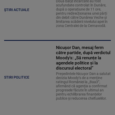
Două barje încărcate au fost
scufundate controlat în Dunăre,
după o operațiune de 11 ore,
ȘTIRI ACTUALE
pentru redirecționarea unei părți
din debit către Dunărea Veche și
limitarea scăderii nivelului apei în
zona Centralei de la Cernavodă.
Nicușor Dan, mesaj ferm
către partide, după verdictul
Moody's: „Să renunțe la
agendele politice şi la
discursul electoral”
Președintele Nicușor Dan a salutat
STIRI POLITICE
decizia Moody’s de a menține
ratingul României la „Baa3”,
afirmând că agenția a confirmat
progresele făcute în ultimul an
pentru echilibrarea finanțelor
publice și reducerea cheltuielilor.