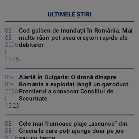
ULTIMELE ȘTIRI
08-
Cod galben de inundații în România. Mai
08-
multe râuri pot avea creșteri rapide ale
2026
debitelor
|
13:45
08-
Alertă în Bulgaria: O dronă dinspre
08-
România a explodat lângă un gazoduct.
2026
Premierul a convocat Consiliul de
|
Securitate
13:20
08-
Cele mai frumoase plaje „ascunse” din
08-
Grecia la care poți ajunge doar pe jos
2026
sau cu barca