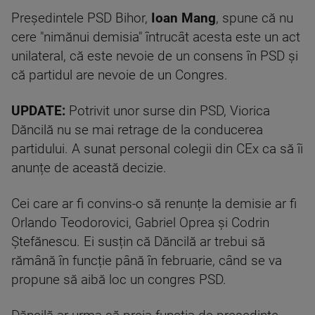
Preşedintele PSD Bihor,
Ioan Mang
, spune că nu
cere "nimănui demisia" întrucât acesta este un act
unilateral, că este nevoie de un consens în PSD şi
că partidul are nevoie de un Congres.
UPDATE:
Potrivit unor surse din PSD, Viorica
Dăncilă nu se mai retrage de la conducerea
partidului. A sunat personal colegii din CEx ca să îi
anunțe de această decizie.
Cei care ar fi convins-o să renunțe la demisie ar fi
Orlando Teodorovici, Gabriel Oprea și Codrin
Ștefănescu. Ei susțin că Dăncilă ar trebui să
rămână în funcție până în februarie, când se va
propune să aibă loc un congres PSD.