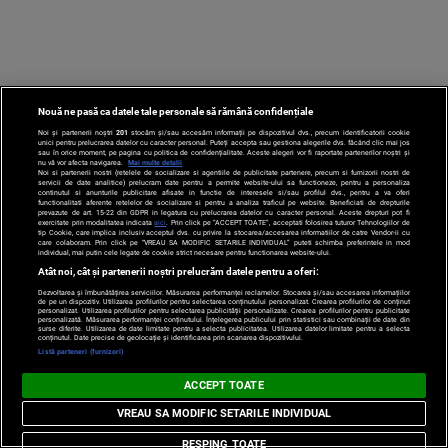
Nouă ne pasă ca datele tale personale să rămână confidențiale
Noi și partenerii noștri
201
stocăm și/sau accesăm informații pe dispozitivul dvs., precum identificatorii cookie
unici pentru prelucrarea datelor cu caracter personal. Puteți accepta sau gestiona alegerile dvs. făcând clic mai jos
sau în orice moment, pe pagina cu politica de confidențialitate. Aceste alegeri vor fi raportate partenerilor noștri și
nu vă vor afecta navigarea.
Mai multe detalii
Noi si partenerii nostri (retelele de socializare si agentiile de publicitate partenere, precum si furnizorii nostri de
servicii de date analitice) prelucram date pentru a permite website-ului sa functioneze, pentru a personaliza
continutul si anunturile publicitare afisate in functie de interesele si/sau profilul dvs., pentru a va oferi
functionalitati aferente retelelor de socializare si pentru a analiza traficul pe website. Beneficiati de drepturile
prevazute de art. 15-22 din GDPR in legatura cu prelucrarea datelor cu caracter personal. Aceste drepturi pot fi
exercitate prin modalitatea indicata
aici
. Prin click pe “ACCEPT TOATE”, acceptati folosirea tuturor Tehnologiilor de
tip Cookie, care implica inclusiv acceptul dvs. cu privire la stocarea/accesarea informatiilor de catre Vendor-ii cu
VIDEO VOYO
care colaboram. Prin click pe “VREAU SA MODIFIC SETARILE INDIVIDUAL” puteti schimba preferintele in mod
individual, mai putin cele legate de cookie strict necesare pentru functionarea website-ului.
Atât noi, cât și partenerii noștri prelucrăm datele pentru a oferi:
Dezvoltarea și îmbunătățirea serviciilor. Măsurarea performanței reclamelor. Stocarea și/sau accesarea informațiilor
de pe un dispozitiv. Utilizarea profilurilor pentru selectarea conținutului personalizat. Crearea profilurilor de conținut
personalizat. Utilizarea profilurilor pentru selectarea publicității personalizate. Crearea profilurilor pentru publicitate
personalizată. Măsurarea performanței conținutului. Înțelegerea publicului prin statistici sau combinații de date din
surse diferite. Utilizarea de date limitate pentru a selecta publicitatea. Utilizarea datelor limitate pentru a selecta
conținutul. Date precise de geolocație și identificarea prin scanarea dispozitivului.
Listă parteneri (furnizori)
Doctor de
ACCEPT TOATE
bine
VREAU SA MODIFIC SETARILE INDIVIDUAL
RESPING TOATE