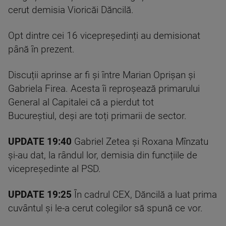
cerut demisia Vioricăi Dăncilă.
Opt dintre cei 16 vicepreședinți au demisionat
până în prezent.
Discuții aprinse ar fi și între Marian Oprișan și
Gabriela Firea. Acesta îi reproșează primarului
General al Capitalei că a pierdut tot
Bucureștiul, deși are toți primarii de sector.
UPDATE 19:40
Gabriel Zetea și Roxana Mînzatu
și-au dat, la rândul lor, demisia din funcțiile de
vicepreședinte al PSD.
UPDATE 19:25
În cadrul CEX, Dăncilă a luat prima
cuvântul și le-a cerut colegilor să spună ce vor.