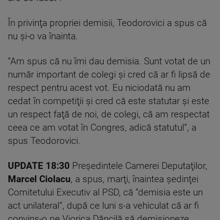
În privinţa propriei demisii, Teodorovici a spus că
nu şi-o va înainta.
”Am spus că nu îmi dau demisia. Sunt votat de un
număr important de colegi şi cred că ar fi lipsă de
respect pentru acest vot. Eu niciodată nu am
cedat în competiţii şi cred că este statutar şi este
un respect faţă de noi, de colegi, că am respectat
ceea ce am votat în Congres, adică statutul”, a
spus Teodorovici.
UPDATE 18:30
Preşedintele Camerei Deputaţilor,
Marcel Ciolacu
, a spus, marţi, înaintea şedinţei
Comitetului Executiv al PSD, că ”demisia este un
act unilateral”, după ce luni s-a vehiculat că ar fi
convins-o pe Viorica Dăncilă să demisioneze.