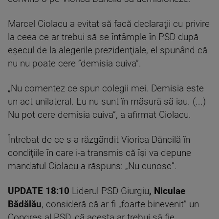
Marcel Ciolacu a evitat să facă declaraţii cu privire
la ceea ce ar trebui să se întâmple în PSD după
eşecul de la alegerile prezidenţiale, el spunând că
nu nu poate cere ”demisia cuiva”.
„Nu comentez ce spun colegii mei. Demisia este
un act unilateral. Eu nu sunt în măsură să iau. (...)
Nu pot cere demisia cuiva”, a afirmat Ciolacu.
Întrebat de ce s-a răzgândit Viorica Dăncilă în
condiţiile în care i-a transmis că îşi va depune
mandatul Ciolacu a răspuns: „Nu cunosc”.
UPDATE 18:10
Liderul PSD Giurgiu
, Niculae
Bădălău
, consideră că ar fi „foarte binevenit” un
Congres al PSD, că acesta ar trebui să fie