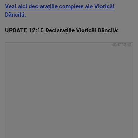
Vezi aici declarațiile complete ale Vioricăi
Dăncilă.
UPDATE 12:10 Declarațiile Vioricăi Dăncilă: