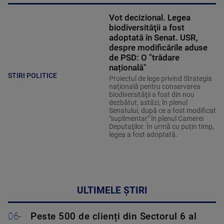
Vot decizional. Legea
biodiversităţii a fost
adoptată în Senat. USR,
despre modificările aduse
de PSD: O "trădare
națională"
STIRI POLITICE
Proiectul de lege privind Strategia
naţională pentru conservarea
biodiversităţii a fost din nou
dezbătut, astăzi, în plenul
Senatului, după ce a fost modificat
"suplimentar" în plenul Camerei
Deputaţilor. În urmă cu puțin timp,
legea a fost adoptată.
ULTIMELE ȘTIRI
06-
Peste 500 de clienți din Sectorul 6 al