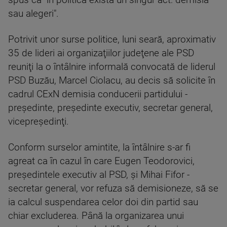
spus că "în politică există un singur act: demisia
sau alegeri".
Potrivit unor surse politice, luni seară, aproximativ
35 de lideri ai organizaţiilor judeţene ale PSD
reuniţi la o întâlnire informală convocată de liderul
PSD Buzău, Marcel Ciolacu, au decis să solicite în
cadrul CExN demisia conducerii partidului -
preşedinte, preşedinte executiv, secretar general,
vicepreşedinţi.
Conform surselor amintite, la întâlnire s-ar fi
agreat ca în cazul în care Eugen Teodorovici,
preşedintele executiv al PSD, şi Mihai Fifor -
secretar general, vor refuza să demisioneze, să se
ia calcul suspendarea celor doi din partid sau
chiar excluderea. Până la organizarea unui