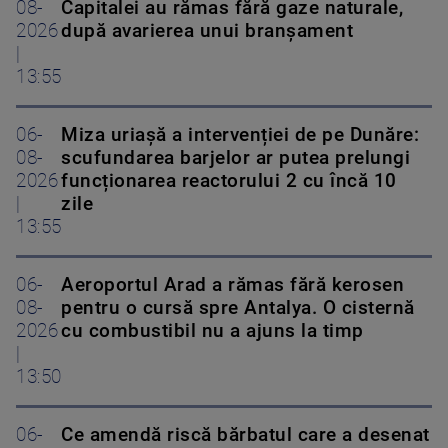
08-
Capitalei au rămas fără gaze naturale,
2026
după avarierea unui branșament
|
13:55
06-
Miza uriașă a intervenției de pe Dunăre:
08-
scufundarea barjelor ar putea prelungi
2026
funcționarea reactorului 2 cu încă 10
|
zile
13:55
06-
Aeroportul Arad a rămas fără kerosen
08-
pentru o cursă spre Antalya. O cisternă
2026
cu combustibil nu a ajuns la timp
|
13:50
06-
Ce amendă riscă bărbatul care a desenat