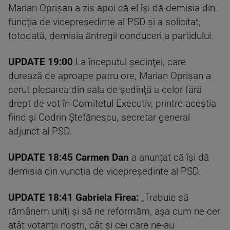
Marian Oprișan a zis apoi că el își dă demisia din
funcția de vicepreședinte al PSD și a solicitat,
totodată, demisia ăntregii conduceri a partidului.
UPDATE 19:00
La începutul şedinţei, care
durează de aproape patru ore, Marian Oprişan a
cerut plecarea din sala de şedinţă a celor fără
drept de vot în Comitetul Executiv, printre aceştia
fiind şi Codrin Ştefănescu, secretar general
adjunct al PSD.
UPDATE 18:45 Carmen Dan
a anunțat că își dă
demisia din vuncția de vicepreședinte al PSD.
UPDATE 18:41
Gabriela Firea:
„Trebuie să
rămânem uniți și să ne reformăm, așa cum ne cer
atât votanții noștri, cât și cei care ne-au