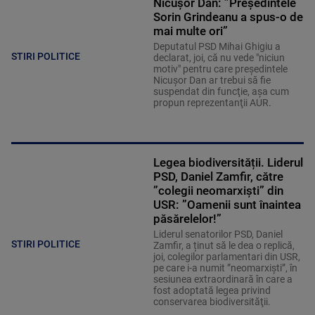
Nicușor Dan: ”Președintele
Sorin Grindeanu a spus-o de
mai multe ori”
Deputatul PSD Mihai Ghigiu a
STIRI POLITICE
declarat, joi, că nu vede "niciun
motiv" pentru care preşedintele
Nicuşor Dan ar trebui să fie
suspendat din funcţie, aşa cum
propun reprezentanţii AUR.
Legea biodiversității. Liderul
PSD, Daniel Zamfir, către
”colegii neomarxiști” din
USR: ”Oamenii sunt înaintea
păsărelelor!”
Liderul senatorilor PSD, Daniel
STIRI POLITICE
Zamfir, a ținut să le dea o replică,
joi, colegilor parlamentari din USR,
pe care i-a numit ”neomarxiști”, în
sesiunea extraordinară în care a
fost adoptată legea privind
conservarea biodiversităţii.