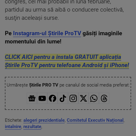
congres, cel mai probabil în luna februarie,
partidul au urma să aibă o conducere colectivă,
susţin aceleaşi surse.
Pe
Instagram-ul Știrile ProTV
găsiți imaginile
momentului din lume!
CLICK AICI pentru a instala GRATUIT aplicația
Știrile ProTV pentru telefoane Android și iPhone!
Urmărește
Știrile PRO TV
pe canalul de social media preferat:
Etichete:
alegeri prezidentiale
,
Comitetul Executiv Național
,
intalnire
,
rezultate
,