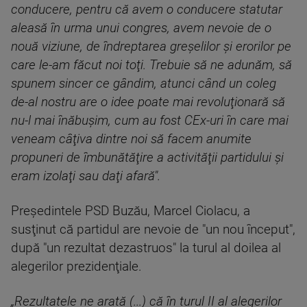
conducere, pentru că avem o conducere statutar
aleasă în urma unui congres, avem nevoie de o
nouă viziune, de îndreptarea greşelilor şi erorilor pe
care le-am făcut noi toţi. Trebuie să ne adunăm, să
spunem sincer ce gândim, atunci când un coleg
de-al nostru are o idee poate mai revoluţionară să
nu-l mai înăbuşim, cum au fost CEx-uri în care mai
veneam câţiva dintre noi să facem anumite
propuneri de îmbunătăţire a activităţii partidului şi
eram izolaţi sau daţi afară".
Preşedintele PSD Buzău, Marcel Ciolacu, a
susţinut că partidul are nevoie de "un nou început",
după "un rezultat dezastruos" la turul al doilea al
alegerilor prezidenţiale.
„Rezultatele ne arată (...) că în turul II al alegerilor