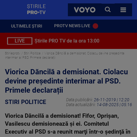
StirilePROTV
CAUTA
VOYO
TOATE 
PROTV NEWS LIVE
ULTIMELE ȘTIRI
LIVE
Știrile PRO TV de la ora 13:00
Stirileprotv
Stiri Politice
Viorica Dăncilă a demisionat. Ciolacu devine președinte
interimar al PSD. Primele declarații
Viorica Dăncilă a demisionat. Ciolacu
devine președinte interimar al PSD.
Primele declarații
Data publicării:
26-11-2019 | 12:20
STIRI POLITICE
Data actualizării:
14-08-2025 | 05:16
Viorica Dăncilă a demisionat! Fifor, Oprișan,
Vasilescu demisionează și ei. Comitetul
Executiv al PSD s-a reunit marţi într-o şedinţă în