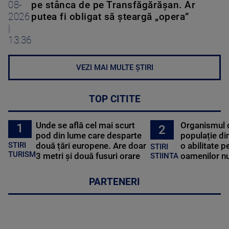
08-
pe stânca de pe Transfăgărășan. Ar
2026
putea fi obligat să șteargă „opera”
|
13:36
VEZI MAI MULTE ȘTIRI
TOP CITITE
Unde se află cel mai scurt
Organismul 
1
2
pod din lume care desparte
populație di
STIRI
două țări europene. Are doar
o abilitate p
STIRI
TURISM
3 metri și două fusuri orare
oamenilor nu
STIINTA
PARTENERI