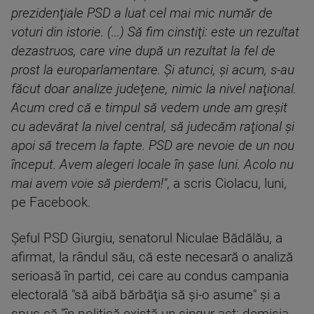
prezidenţiale PSD a luat cel mai mic număr de
voturi din istorie. (...) Să fim cinstiţi: este un rezultat
dezastruos, care vine după un rezultat la fel de
prost la europarlamentare. Şi atunci, şi acum, s-au
făcut doar analize judeţene, nimic la nivel naţional.
Acum cred că e timpul să vedem unde am greşit
cu adevărat la nivel central, să judecăm raţional şi
apoi să trecem la fapte. PSD are nevoie de un nou
început. Avem alegeri locale în şase luni. Acolo nu
mai avem voie să pierdem!"
, a scris Ciolacu, luni,
pe Facebook.
Şeful PSD Giurgiu, senatorul Niculae Bădălău, a
afirmat, la rândul său, că este necesară o analiză
serioasă în partid, cei care au condus campania
electorală "să aibă bărbăţia să şi-o asume" şi a