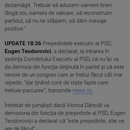
dezamăgit. Trebuie să aducem oameni tineri
lângă noi, oameni de valoare, să reconstruim
partidul, să nu ne sfâșiem, să dăm mesaje
pozitive.”
UPDATE 18:36
Preşedintele executiv al PSD,
Eugen Teodorovici
, a declarat, la intrarea în
şedinţa Comitetului Executiv al PSD, că nu îşi va
da demisia din funcţia deţinută în partid şi că este
nevoie de un congres care ar trebui făcut cât mai
repede, ”dar ţinând cont de nişte fapte care
trebuie parcurse”, transmite
news.ro.
Întrebat de jurnalişti dacă Viorica Dăncilă va
demisiona din funcţia de preşedinte al PSD, Eugen
Teodorovici a declarat că ”este preşedinte, ştie ce
are de făcut”.