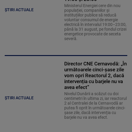
Ministerul Energiei cere din nou
ȘTIRI ACTUALE
populației, companiilor și
instituțiilor publice să reducă
voluntar consumul de energie
electrică în intervalul 19:00–23:00,
până la 31 august, pe fondul crizei
energetice provocate de seceta
severă.
Director CNE Cernavodă: „În
următoarele cinci-șase zile
vom opri Reactorul 2, dacă
intervenția cu barjele nu va
avea efect”
Nivelul Dunării a scăzut cu doi
ȘTIRI ACTUALE
centimetri în ultima zi, iar reactorul
2 al Centralei de la Cernavodă ar
putea fi oprit în următoarele cinci-
șase zile, dacă intervenția cu
barjele nu va avea efect.