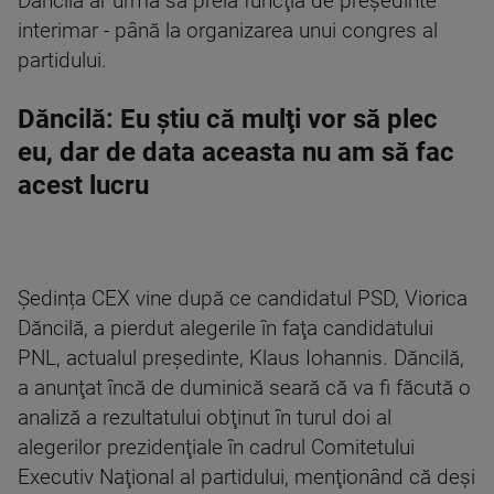
Dăncilă ar urma să preia funcţia de preşedinte
interimar - până la organizarea unui congres al
partidului.
Dăncilă: Eu ştiu că mulţi vor să plec
eu, dar de data aceasta nu am să fac
acest lucru
Ședința CEX vine după ce candidatul PSD, Viorica
Dăncilă, a pierdut alegerile în faţa candidatului
PNL, actualul preşedinte, Klaus Iohannis. Dăncilă,
a anunţat încă de duminică seară că va fi făcută o
analiză a rezultatului obţinut în turul doi al
alegerilor prezidenţiale în cadrul Comitetului
Executiv Naţional al partidului, menţionând că deşi