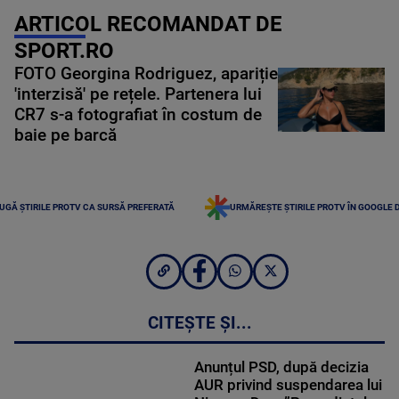
ARTICOL RECOMANDAT DE
SPORT.RO
FOTO Georgina Rodriguez, apariție
'interzisă' pe rețele. Partenera lui
CR7 s-a fotografiat în costum de
baie pe barcă
UGĂ ȘTIRILE PROTV CA SURSĂ PREFERATĂ
URMĂREȘTE ȘTIRILE PROTV ÎN GOOGLE 
CITEȘTE ȘI...
Anunțul PSD, după decizia
AUR privind suspendarea lui