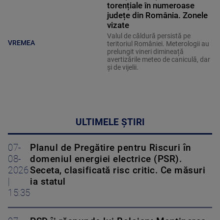
torențiale în numeroase
județe din România. Zonele
vizate
Valul de căldură persistă pe
VREMEA
teritoriul României. Meterologii au
prelungit vineri dimineață
avertizările meteo de caniculă, dar
și de vijelii.
ULTIMELE ȘTIRI
07-
Planul de Pregătire pentru Riscuri în
08-
domeniul energiei electrice (PSR).
2026
Seceta, clasificată risc critic. Ce măsuri
|
ia statul
15:35