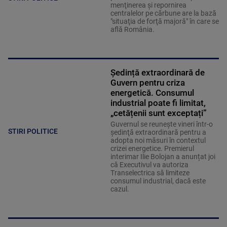
menţinerea şi repornirea
centralelor pe cărbune are la bază
"situaţia de forţă majoră" în care se
află România.
Ședință extraordinară de
Guvern pentru criza
energetică. Consumul
industrial poate fi limitat,
„cetățenii sunt exceptați”
Guvernul se reuneşte vineri într-o
STIRI POLITICE
şedinţă extraordinară pentru a
adopta noi măsuri în contextul
crizei energetice. Premierul
interimar Ilie Bolojan a anunțat joi
că Executivul va autoriza
Transelectrica să limiteze
consumul industrial, dacă este
cazul.