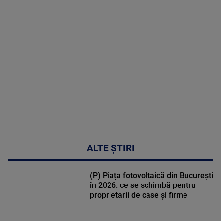
MAI
MULTE
DETALII
50:53
ALTE ȘTIRI
(P) Piața fotovoltaică din București
în 2026: ce se schimbă pentru
proprietarii de case și firme