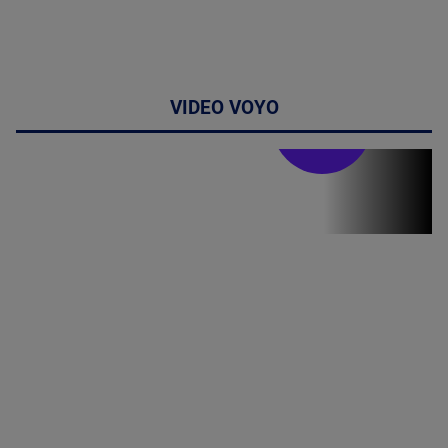
VIDEO VOYO
Stirile PRO TV
Stirile PRO
TV # 13.00 -
07 August
2026