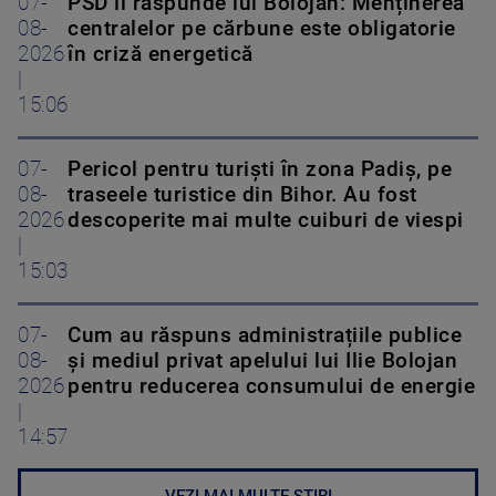
07-
PSD îi răspunde lui Bolojan: Menținerea
08-
centralelor pe cărbune este obligatorie
2026
în criză energetică
|
15:06
07-
Pericol pentru turiști în zona Padiș, pe
08-
traseele turistice din Bihor. Au fost
2026
descoperite mai multe cuiburi de viespi
|
15:03
07-
Cum au răspuns administrațiile publice
08-
și mediul privat apelului lui Ilie Bolojan
2026
pentru reducerea consumului de energie
|
14:57