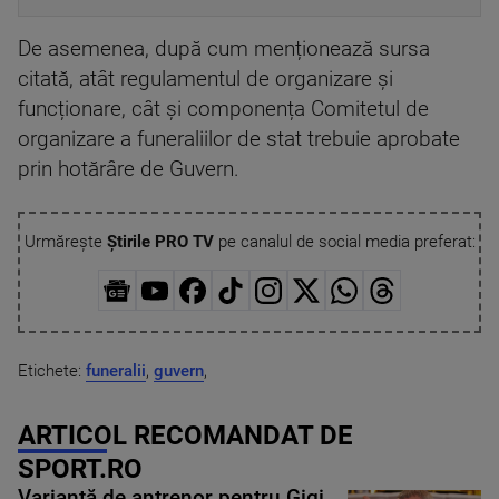
De asemenea, după cum menționează sursa
citată, atât regulamentul de organizare și
funcționare, cât și componența Comitetul de
organizare a funeraliilor de stat trebuie aprobate
prin hotărâre de Guvern.
Urmărește
Știrile PRO TV
pe canalul de social media preferat:
Etichete:
funeralii
,
guvern
,
ARTICOL RECOMANDAT DE
SPORT.RO
Variantă de antrenor pentru Gigi