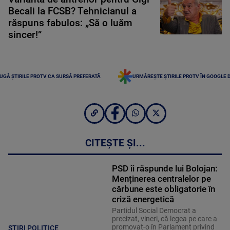
Becali la FCSB? Tehnicianul a
răspuns fabulos: „Să o luăm
sincer!”
UGĂ ȘTIRILE PROTV CA SURSĂ PREFERATĂ
URMĂREȘTE ȘTIRILE PROTV ÎN GOOGLE 
CITEȘTE ȘI...
PSD îi răspunde lui Bolojan:
Menținerea centralelor pe
cărbune este obligatorie în
criză energetică
Partidul Social Democrat a
precizat, vineri, că legea pe care a
promovat-o în Parlament privind
STIRI POLITICE