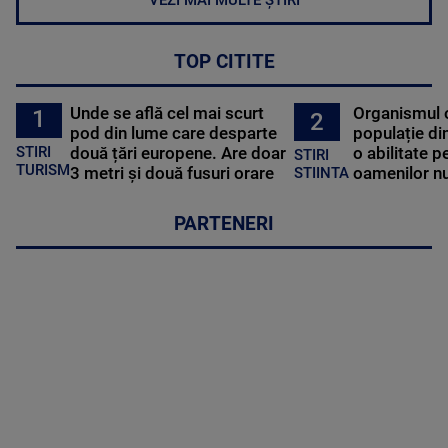
VEZI MAI MULTE ȘTIRI
TOP CITITE
Unde se află cel mai scurt
Organismul 
1
2
pod din lume care desparte
populație di
STIRI
două țări europene. Are doar
o abilitate p
STIRI
TURISM
3 metri și două fusuri orare
oamenilor nu
STIINTA
PARTENERI