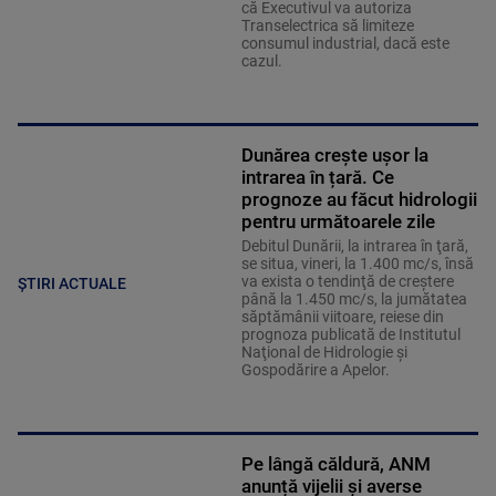
că Executivul va autoriza
Transelectrica să limiteze
consumul industrial, dacă este
cazul.
Dunărea crește ușor la
intrarea în țară. Ce
prognoze au făcut hidrologii
pentru următoarele zile
Debitul Dunării, la intrarea în ţară,
se situa, vineri, la 1.400 mc/s, însă
va exista o tendinţă de creştere
ȘTIRI ACTUALE
până la 1.450 mc/s, la jumătatea
săptămânii viitoare, reiese din
prognoza publicată de Institutul
Naţional de Hidrologie şi
Gospodărire a Apelor.
Pe lângă căldură, ANM
anunță vijelii și averse