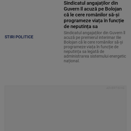
Sindicatul angajaților din
Guvern îl acuză pe Bolojan
că le cere românilor să-și
programeze viața în funcție
de neputința sa
Sindicatul angajaților din Guvern îl
STIRI POLITICE
acuză pe premierul interimar Ilie
Bolojan că le cere românilor să-și
programeze viața în funcție de
neputința sa legată de
administrarea sistemului energetic
național.