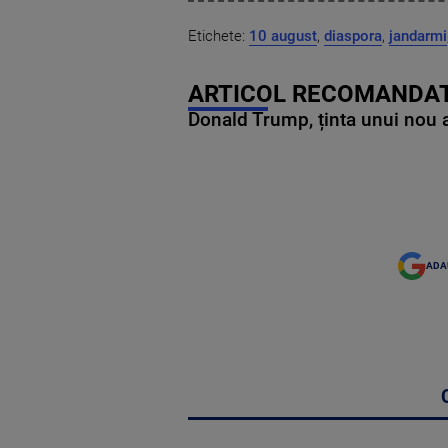
Etichete:
10 august
,
diaspora
,
jandarmi
ARTICOL RECOMANDAT
Donald Trump, ținta unui nou as
ADA