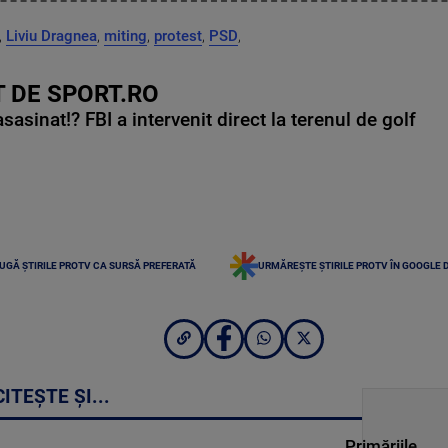
,
Liviu Dragnea
,
miting
,
protest
,
PSD
,
 DE SPORT.RO
asinat!? FBI a intervenit direct la terenul de golf
UGĂ ȘTIRILE PROTV CA SURSĂ PREFERATĂ
URMĂREȘTE ȘTIRILE PROTV ÎN GOOGLE 
CITEȘTE ȘI...
Primăriile