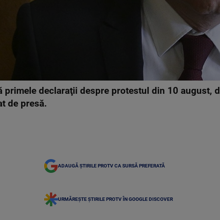
ă primele declaraţii despre protestul din 10 august,
t de presă.
ADAUGĂ ȘTIRILE PROTV CA SURSĂ PREFERATĂ
URMĂREȘTE ȘTIRILE PROTV ÎN GOOGLE DISCOVER