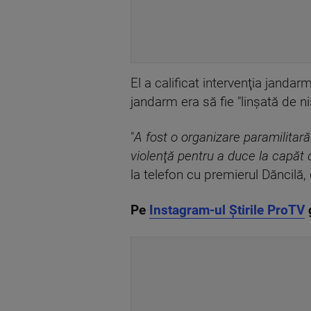
El a calificat intervenţia janda
jandarm era să fie "linşată de ni
"
A fost o organizare paramilitară
violenţă pentru a duce la capăt d
la telefon cu premierul Dăncilă
Pe
Instagram-ul Știrile ProTV
g