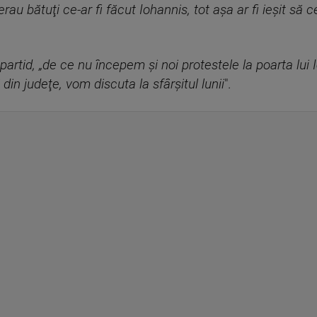
rau bătuţi ce-ar fi făcut Iohannis, tot aşa ar fi ieşit să 
partid, „de ce nu începem şi noi protestele la poarta lui 
 din judeţe, vom discuta la sfârşitul lunii
".