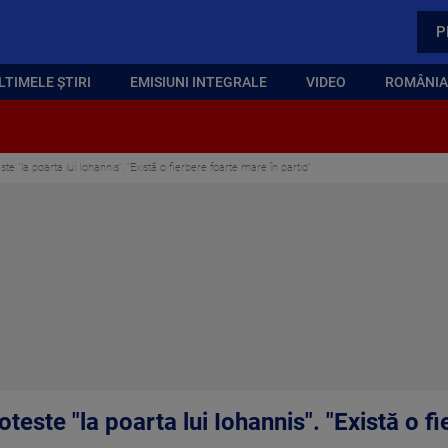
P
LTIMELE ȘTIRI
EMISIUNI INTEGRALE
VIDEO
ROMÂNIA,
 "la poarta lui Iohannis". "Există o fierbere foarte mare în partid”
este "la poarta lui Iohannis". "Există o f