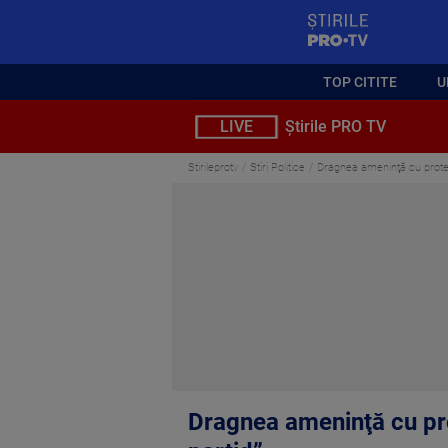
StirilePROTV
TOP CITITE
U
LIVE
Știrile PRO TV
Stirileprotv
Stiri Politice
Dragnea ameninţă cu proteste
Dragnea ameninţă cu prot