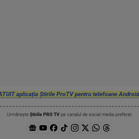
ATUIT aplicația Știrile ProTV pentru telefoane Android
Urmărește
Știrile PRO TV
pe canalul de social media preferat: