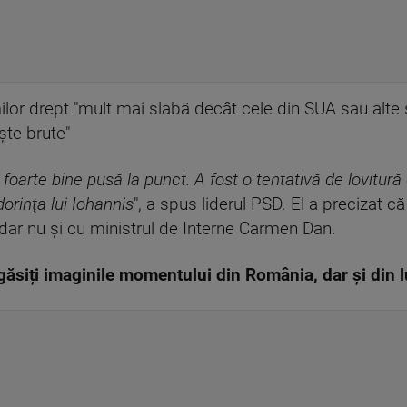
rmilor drept "mult mai slabă decât cele din SUA sau alte
şte brute"
 foarte bine pusă la punct. A fost o tentativă de lovitură
orinţa lui Iohannis
", a spus liderul PSD. El a precizat c
, dar nu şi cu ministrul de Interne Carmen Dan.
ăsiți imaginile momentului din România, dar și din