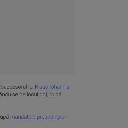
l succesorul lui
Klaus Iohannis
,
ndu-se pe locul doi, după
 după
mandatele președinților