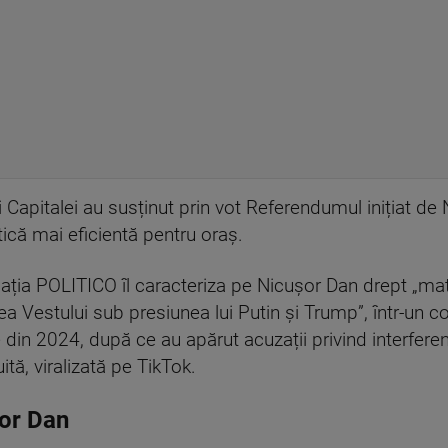
i Capitalei au susținut prin vot Referendumul inițiat d
tică mai eficientă pentru oraș.
icația POLITICO îl caracteriza pe Nicușor Dan drept „m
a Vestului sub presiunea lui Putin și Trump”, într-un 
e din 2024, după ce au apărut acuzații privind interferen
tă, viralizată pe TikTok.
șor Dan