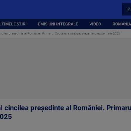
P
LTIMELE ȘTIRI
EMISIUNI INTEGRALE
VIDEO
ROMÂNIA,
ncilea președinte al României. Primarul Capitalei a câștigat alegerile prezidențiale 2025
l cincilea președinte al României. Primarul
2025