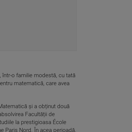
 într-o familie modestă, cu tată
pentru matematică, care avea
 Matematică și a obținut două
bsolvirea Facultății de
tudiile la prestigioasa École
e Paris Nord. În acea perioadă,