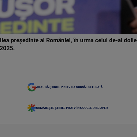
ilea președinte al României, în urma celui de-al doilea
i 2025.
ADAUGĂ ȘTIRILE PROTV CA SURSĂ PREFERATĂ
URMĂREȘTE ȘTIRILE PROTV ÎN GOOGLE DISCOVER