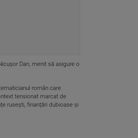
e Nicușor Dan, menit să asigure o
atematicianul român care
context tensionat marcat de
țe rusești, finanțări dubioase și