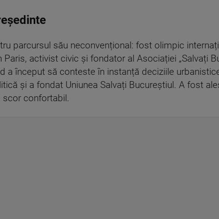
reședinte
ru parcursul său neconvențional: fost olimpic internaț
aris, activist civic și fondator al Asociației „Salvați B
nd a început să conteste în instanță deciziile urbanistic
olitică și a fondat Uniunea Salvați Bucureștiul. A fost al
 scor confortabil.