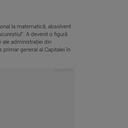
ional la matematică, absolvent
ucureștiul”. A devenit o figură
e ale administrației din
es primar general al Capitalei în