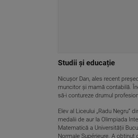
Studii și educație
Nicușor Dan, ales recent președ
muncitor și mamă contabilă. În
să-i contureze drumul profesion
Elev al Liceului „Radu Negru” d
medalii de aur la Olimpiada Int
Matematică a Universității Bucur
Normale Supérieure. A obținut 