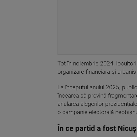
Tot în noiembrie 2024, locuitori
organizare financiară și urbanis
La începutul anului 2025, publ
încearcă să prevină fragmentare
anularea alegerilor prezidențial
o campanie electorală neobișnui
În ce partid a fost Nicu