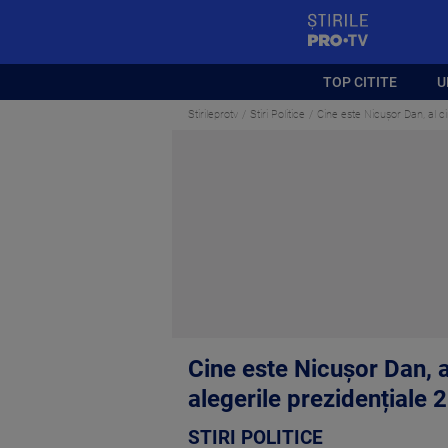
StirilePROTV
TOP CITITE
U
Stirileprotv
Stiri Politice
Cine este Nicușor Dan, al ci
Cine este Nicușor Dan, a
alegerile prezidențiale 
STIRI POLITICE