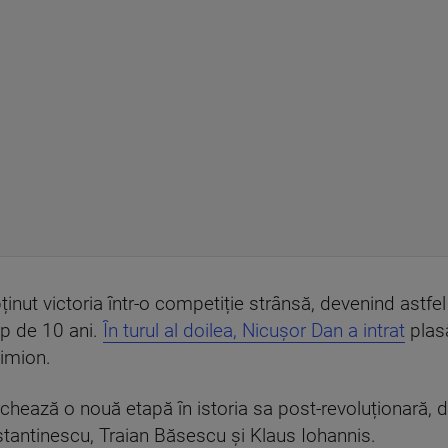
bținut victoria într-o competiție strânsă, devenind astfe
mp de 10 ani.
În turul al doilea, Nicușor Dan a intrat
plasâ
imion.
chează o nouă etapă în istoria sa post-revoluționară,
nstantinescu, Traian Băsescu și Klaus Iohannis.