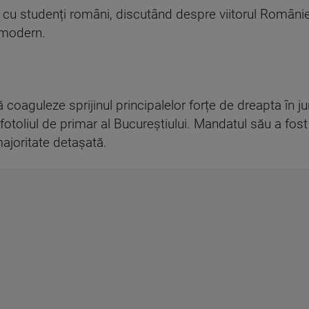
ri cu studenți români, discutând despre viitorul Români
 modern.
coaguleze sprijinul principalelor forțe de dreapta în ju
fotoliul de primar al Bucureștiului. Mandatul său a fos
ajoritate detașată.