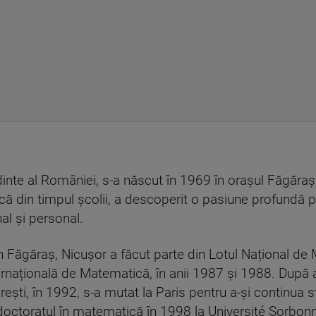
inte al României, s-a născut în 1969 în orașul Făgăraș,
că din timpul școlii, a descoperit o pasiune profundă 
al și personal.
in Făgăraș, Nicușor a făcut parte din Lotul Național de
ernațională de Matematică, în anii 1987 și 1988. După a
ești, în 1992, s-a mutat la Paris pentru a-și continua s
doctoratul în matematică în 1998 la Université Sorbonn