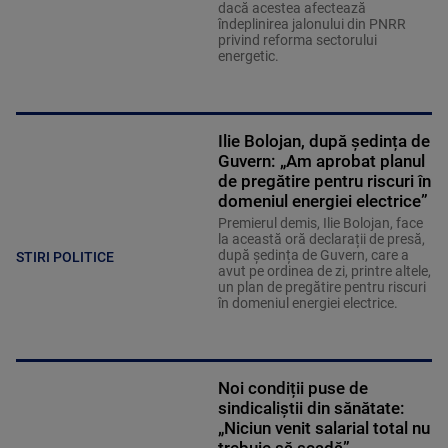
dacă acestea afectează
îndeplinirea jalonului din PNRR
privind reforma sectorului
energetic.
Ilie Bolojan, după ședința de
Guvern: „Am aprobat planul
de pregătire pentru riscuri în
domeniul energiei electrice”
Premierul demis, Ilie Bolojan, face
la această oră declarații de presă,
după ședința de Guvern, care a
STIRI POLITICE
avut pe ordinea de zi, printre altele,
un plan de pregătire pentru riscuri
în domeniul energiei electrice.
Noi condiții puse de
sindicaliștii din sănătate:
„Niciun venit salarial total nu