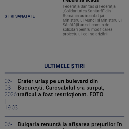
trebuie să scadă”
Federaţia Sanitas şi Federaţia
„Solidaritatea Sanitară” din
România au înaintat joi
STIRI SANATATE
Ministerului Muncii şi Ministerului
Sănătăţii un set comun de
solicitări pentru modificarea
proiectului legii salarizării.
ULTIMELE ȘTIRI
06-
Crater uriaș pe un bulevard din
08-
București. Carosabilul s-a surpat,
2026
traficul a fost restricționat. FOTO
|
19:03
06-
Bulgaria renunță la afișarea prețurilor în