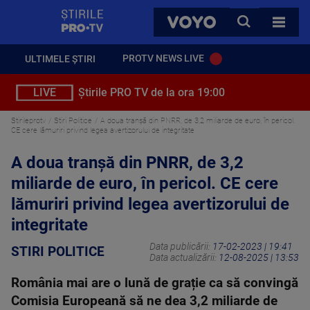
StirilePROTV
CAUTA
VOYO
TOATE 
PROTV NEWS LIVE
ULTIMELE ȘTIRI
LIVE
Știrile PRO TV de la ora 19:00
Stirileprotv
Stiri Politice
A doua tranșă din PNRR, de 3,2 miliarde de euro, în pericol.
CE cere lămuriri privind legea avertizorului de integritate
A doua tranșă din PNRR, de 3,2
miliarde de euro, în pericol. CE cere
lămuriri privind legea avertizorului de
integritate
Data publicării:
17-02-2023 | 19:41
STIRI POLITICE
Data actualizării:
12-08-2025 | 13:53
România mai are o lună de grație ca să convingă
Comisia Europeană să ne dea 3,2 miliarde de