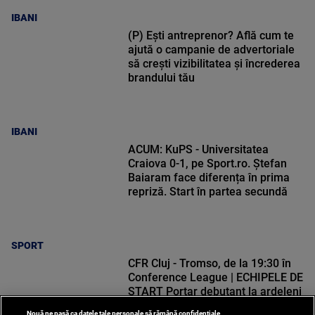
IBANI
(P) Ești antreprenor? Află cum te
ajută o campanie de advertoriale
să crești vizibilitatea și încrederea
brandului tău
IBANI
ACUM: KuPS - Universitatea
Craiova 0-1, pe Sport.ro. Ștefan
Baiaram face diferența în prima
repriză. Start în partea secundă
SPORT
CFR Cluj - Tromso, de la 19:30 în
Conference League | ECHIPELE DE
START Portar debutant la ardeleni
Nouă ne pasă ca datele tale personale să rămână confidențiale