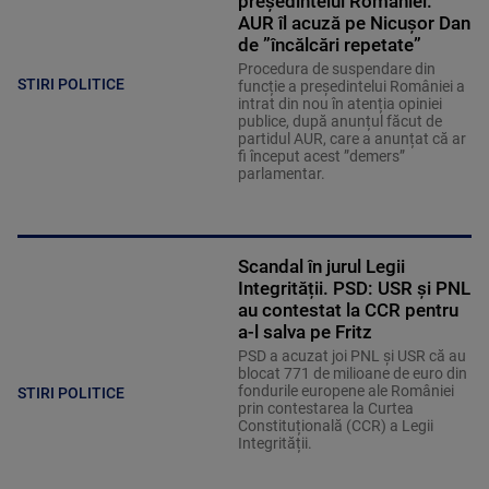
președintelui României.
AUR îl acuză pe Nicușor Dan
de ”încălcări repetate”
Procedura de suspendare din
STIRI POLITICE
funcție a președintelui României a
intrat din nou în atenția opiniei
publice, după anunțul făcut de
partidul AUR, care a anunțat că ar
fi început acest ”demers”
parlamentar.
Scandal în jurul Legii
Integrității. PSD: USR și PNL
au contestat la CCR pentru
a-l salva pe Fritz
PSD a acuzat joi PNL și USR că au
blocat 771 de milioane de euro din
fondurile europene ale României
STIRI POLITICE
prin contestarea la Curtea
Constituțională (CCR) a Legii
Integrității.