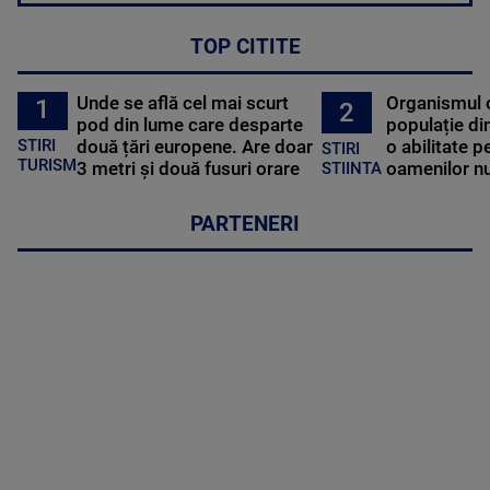
TOP CITITE
Unde se află cel mai scurt
Organismul 
1
2
pod din lume care desparte
populație di
STIRI
două țări europene. Are doar
o abilitate p
STIRI
TURISM
3 metri și două fusuri orare
oamenilor nu
STIINTA
PARTENERI