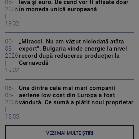
08-
leva și euro. De când vor fi afișate doar
2026
în moneda unică europeană
|
19:02
06-
„Miracol. Nu am văzut niciodată atâta
08-
export”. Bulgaria vinde energie la nivel
2026
record după reducerea producției la
|
Cernavodă
19:02
06-
Una dintre cele mai mari companii
08-
aeriene low cost din Europa a fost
2026
vândută. Ce sumă a plătit noul proprietar
|
18:55
VEZI MAI MULTE ȘTIRI