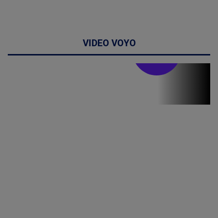
VIDEO VOYO
Stirile PRO TV
Stirile PRO
TV # 13.00 -
06 August
2026
MAI