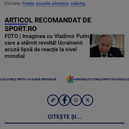
Etichete:
Franta
,
jocurile olimpice
,
sabotaj
,
ARTICOL RECOMANDAT DE
SPORT.RO
FOTO | Imaginea cu Vladimir Putin
care a stârnit revoltă! Ucrainenii
acuză lipsă de reacție la nivel
mondial
UGĂ ȘTIRILE PROTV CA SURSĂ PREFERATĂ
URMĂREȘTE ȘTIRILE PROTV ÎN GOOGLE 
CITEȘTE ȘI...