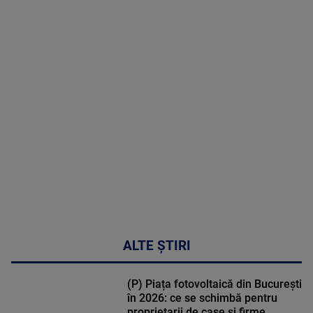
2026
MAI
MULTE
DETALII
30:33
ALTE ȘTIRI
(P) Piața fotovoltaică din București
în 2026: ce se schimbă pentru
proprietarii de case și firme