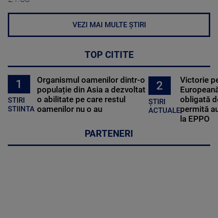
VEZI MAI MULTE ȘTIRI
TOP CITITE
Organismul oamenilor dintr-o
Victorie p
1
2
populație din Asia a dezvoltat
Europeană
o abilitate pe care restul
obligată d
STIRI
ȘTIRI
oamenilor nu o au
permită au
STIINTA
ACTUALE
la EPPO
PARTENERI