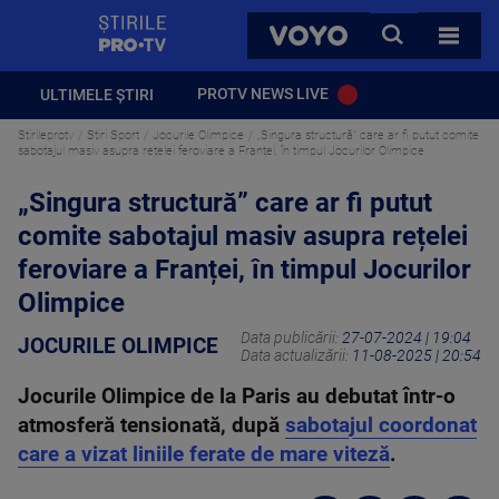
StirilePROTV
CAUTA
VOYO
TOATE 
PROTV NEWS LIVE
ULTIMELE ȘTIRI
Stirileprotv
Stiri Sport
Jocurile Olimpice
„Singura structură” care ar fi putut comite
sabotajul masiv asupra rețelei feroviare a Franței, în timpul Jocurilor Olimpice
„Singura structură” care ar fi putut
comite sabotajul masiv asupra rețelei
feroviare a Franței, în timpul Jocurilor
Olimpice
Data publicării:
27-07-2024 | 19:04
JOCURILE OLIMPICE
Data actualizării:
11-08-2025 | 20:54
Jocurile Olimpice de la Paris au debutat într-o
atmosferă tensionată, după
sabotajul coordonat
care a vizat liniile ferate de mare viteză
.