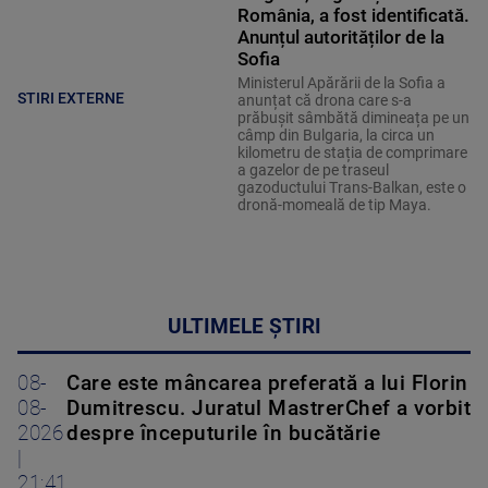
România, a fost identificată.
Anunțul autorităților de la
Sofia
Ministerul Apărării de la Sofia a
STIRI EXTERNE
anunțat că drona care s-a
prăbușit sâmbătă dimineața pe un
câmp din Bulgaria, la circa un
kilometru de stația de comprimare
a gazelor de pe traseul
gazoductului Trans-Balkan, este o
dronă-momeală de tip Maya.
ULTIMELE ȘTIRI
08-
Care este mâncarea preferată a lui Florin
08-
Dumitrescu. Juratul MastrerChef a vorbit
2026
despre începuturile în bucătărie
|
21:41