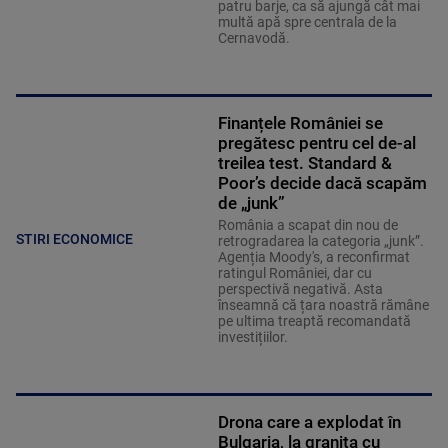
patru barje, ca să ajungă cât mai
multă apă spre centrala de la
Cernavodă.
Finanțele României se
pregătesc pentru cel de-al
treilea test. Standard &
Poor’s decide dacă scapăm
de „junk”
România a scapat din nou de
STIRI ECONOMICE
retrogradarea la categoria „junk”.
Agenția Moody's, a reconfirmat
ratingul României, dar cu
perspectivă negativă. Asta
înseamnă că țara noastră rămâne
pe ultima treaptă recomandată
investițiilor.
Drona care a explodat în
Bulgaria, la granița cu