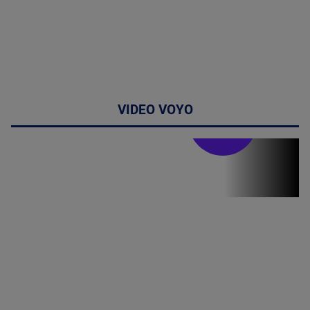
VIDEO VOYO
Stirile PRO TV
Stirile PRO
TV # 19.00 -
8 August