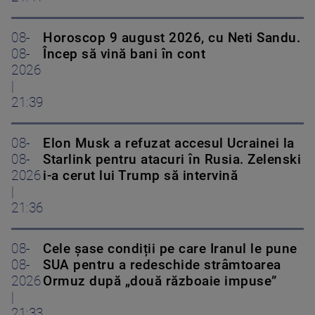
08-
Horoscop 9 august 2026, cu Neti Sandu.
08-
Încep să vină bani în cont
2026
|
21:39
08-
Elon Musk a refuzat accesul Ucrainei la
08-
Starlink pentru atacuri în Rusia. Zelenski
2026
i-a cerut lui Trump să intervină
|
21:36
08-
Cele șase condiții pe care Iranul le pune
08-
SUA pentru a redeschide strâmtoarea
2026
Ormuz după „două războaie impuse”
|
21:33