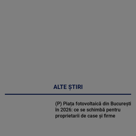
MAI
MULTE
DETALII
50:51
ALTE ȘTIRI
(P) Piața fotovoltaică din București
în 2026: ce se schimbă pentru
proprietarii de case și firme