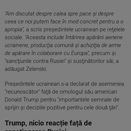
"Am discutat despre calea spre pace şi despre
ceea ce noi putem face în mod concret pentru a o
apropia",
a scris preşedintele ucrainean pe reţelele
sociale.
"Aceasta include întărirea apărării aeriene
ucrainene, producţia comună şi achiziţia de arme
de apărare în colaborare cu Europa",
precum şi
"sancţiunile contra Rusiei" şi susţinătorilor săi, a
adăugat Zelenski.
Preşedintele ucrainean s-a declarat de asemenea
"recunoscător" faţă de omologul său american
Donald Trump pentru "importantele semnale de
sprijin şi deciziile pozitive pentru cele două ţări".
Trump, nicio reacție față de