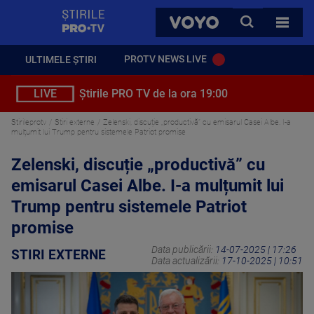
StirilePROTV
CAUTA
VOYO
TOATE 
PROTV NEWS LIVE
ULTIMELE ȘTIRI
LIVE
Știrile PRO TV de la ora 19:00
Stirileprotv
Stiri externe
Zelenski, discuție „productivă” cu emisarul Casei Albe. I-a
mulțumit lui Trump pentru sistemele Patriot promise
Zelenski, discuție „productivă” cu
emisarul Casei Albe. I-a mulțumit lui
Trump pentru sistemele Patriot
promise
Data publicării:
14-07-2025 | 17:26
STIRI EXTERNE
Data actualizării:
17-10-2025 | 10:51