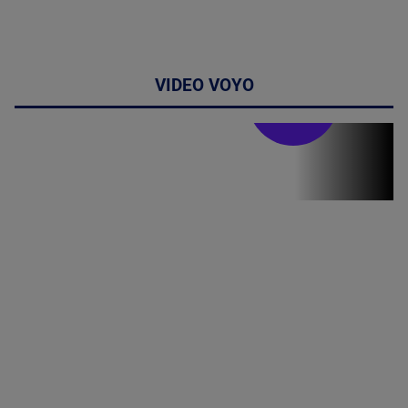
VIDEO VOYO
Stirile PRO TV
Stirile PRO
TV # 17.00 -
07 August
2026