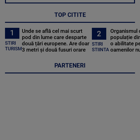
TOP CITITE
Unde se află cel mai scurt
Organismul 
1
2
pod din lume care desparte
populație di
STIRI
două țări europene. Are doar
o abilitate p
STIRI
TURISM
3 metri și două fusuri orare
oamenilor nu
STIINTA
PARTENERI