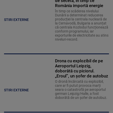
de secetă, în timp ce
România importă energie
În timp ce scăderea nivelului
Dunării a determinat reducerea
producției la centrala nucleară de
STIRI EXTERNE
la Cernavodă, Bulgaria a anunțat
că centrala Kozlodui funcționează
conform programului, iar
exporturile de electricitate au atins
niveluri-record.
Drona cu explozibil de pe
Aeroportul Leipzig,
doborâtă cu piciorul.
„Eroul”, un șofer de autobuz
O dronă încărcată cu explozibil,
care ar fi putut provoca marți
seara o catastrofă pe aeroportul
STIRI EXTERNE
german Leipzig/Halle, a fost
doborâtă de un șofer de autobuz.