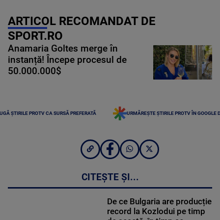
ARTICOL RECOMANDAT DE
SPORT.RO
Anamaria Goltes merge în
instanță! Începe procesul de
50.000.000$
UGĂ ȘTIRILE PROTV CA SURSĂ PREFERATĂ
URMĂREȘTE ȘTIRILE PROTV ÎN GOOGLE 
CITEȘTE ȘI...
De ce Bulgaria are producție
record la Kozlodui pe timp