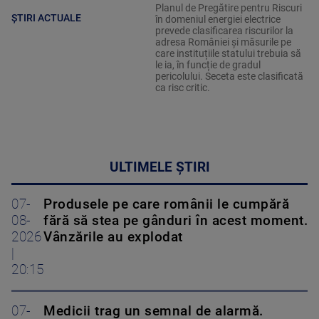
Planul de Pregătire pentru Riscuri
ȘTIRI ACTUALE
în domeniul energiei electrice
prevede clasificarea riscurilor la
adresa României și măsurile pe
care instituțiile statului trebuia să
le ia, în funcție de gradul
pericolului. Seceta este clasificată
ca risc critic.
ULTIMELE ȘTIRI
07-
Produsele pe care românii le cumpără
08-
fără să stea pe gânduri în acest moment.
2026
Vânzările au explodat
|
20:15
07-
Medicii trag un semnal de alarmă.