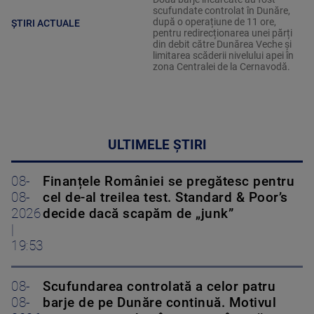
scufundate controlat în Dunăre,
după o operațiune de 11 ore,
ȘTIRI ACTUALE
pentru redirecționarea unei părți
din debit către Dunărea Veche și
limitarea scăderii nivelului apei în
zona Centralei de la Cernavodă.
ULTIMELE ȘTIRI
08-
Finanțele României se pregătesc pentru
08-
cel de-al treilea test. Standard & Poor’s
2026
decide dacă scapăm de „junk”
|
19:53
08-
Scufundarea controlată a celor patru
08-
barje de pe Dunăre continuă. Motivul