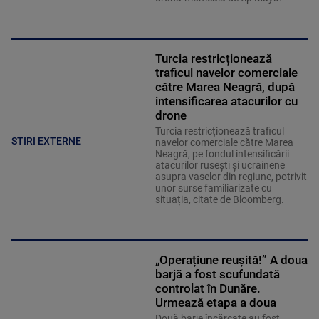
Turcia restricționează
traficul navelor comerciale
către Marea Neagră, după
intensificarea atacurilor cu
drone
Turcia restricționează traficul
STIRI EXTERNE
navelor comerciale către Marea
Neagră, pe fondul intensificării
atacurilor rusești și ucrainene
asupra vaselor din regiune, potrivit
unor surse familiarizate cu
situația, citate de Bloomberg.
„Operațiune reușită!” A doua
barjă a fost scufundată
controlat în Dunăre.
Urmează etapa a doua
Două barje încărcate au fost