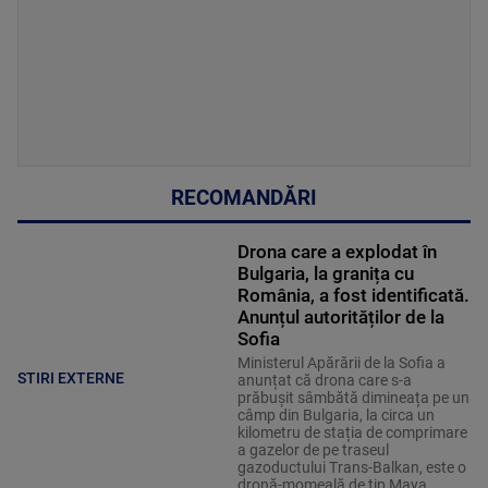
RECOMANDĂRI
Drona care a explodat în
Bulgaria, la granița cu
România, a fost identificată.
Anunțul autorităților de la
Sofia
Ministerul Apărării de la Sofia a
STIRI EXTERNE
anunțat că drona care s-a
prăbușit sâmbătă dimineața pe un
câmp din Bulgaria, la circa un
kilometru de stația de comprimare
a gazelor de pe traseul
gazoductului Trans-Balkan, este o
dronă-momeală de tip Maya.