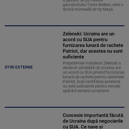
a gazelor de pe traseul
gazoductului Trans-Balkan, este o
dronă-momeală de tip Maya.
Zelenski: Ucraina are un
acord cu SUA pentru
furnizarea lunară de rachete
Patriot, dar acestea nu sunt
suficiente
Preşedintele Volodimir Zelenski a
STIRI EXTERNE
declarat sâmbătă că Ucraina are
un acord cu SUA privind furnizarea
lunară de rachete pentru sistemele
Patriot, însă cantitatea acestora
nu este suficientă pentru nevoile
apărării aeriene ucrainene.
Concesie importantă făcută
de Ucraina după negocierile
cu SUA. Ce nave şi