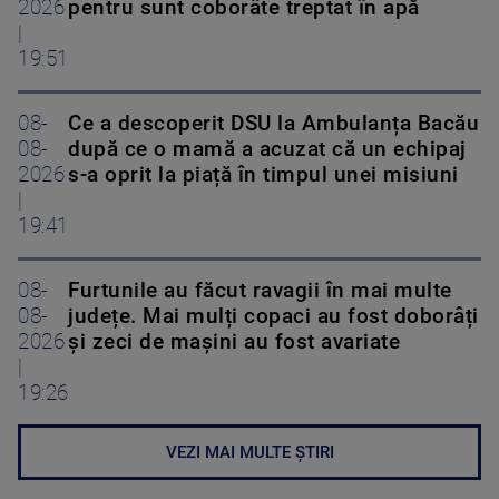
2026
pentru sunt coborâte treptat în apă
|
19:51
08-
Ce a descoperit DSU la Ambulanța Bacău
08-
după ce o mamă a acuzat că un echipaj
2026
s-a oprit la piață în timpul unei misiuni
|
19:41
08-
Furtunile au făcut ravagii în mai multe
08-
județe. Mai mulți copaci au fost doborâți
2026
și zeci de mașini au fost avariate
|
19:26
VEZI MAI MULTE ȘTIRI