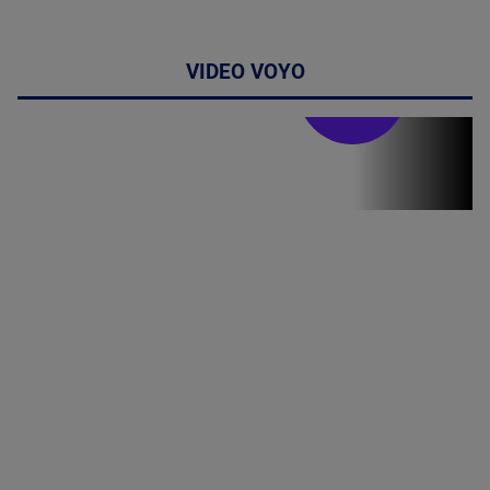
VIDEO VOYO
Stirile PRO TV
Stirile PRO
TV # 07.00 -
08 August
2026
MAI
MULTE