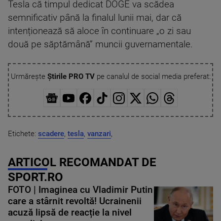
Tesla că timpul dedicat DOGE va scădea
semnificativ până la finalul lunii mai, dar că
intenționează să aloce în continuare „o zi sau
două pe săptămână” muncii guvernamentale.
Urmărește
Știrile PRO TV
pe canalul de social media preferat:
Etichete:
scadere
,
tesla
,
vanzari
,
ARTICOL RECOMANDAT DE
SPORT.RO
FOTO | Imaginea cu Vladimir Putin
care a stârnit revoltă! Ucrainenii
acuză lipsă de reacție la nivel