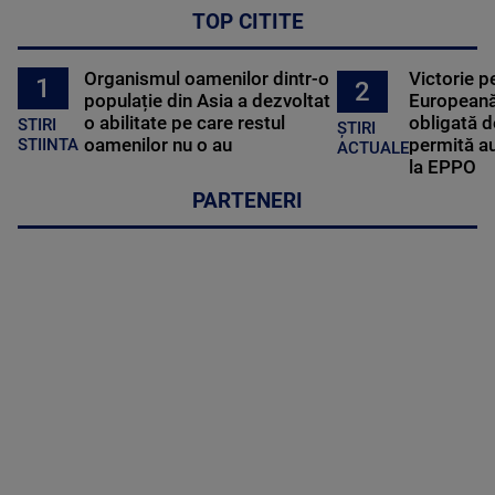
TOP CITITE
Organismul oamenilor dintr-o
Victorie p
1
2
populație din Asia a dezvoltat
Europeană
o abilitate pe care restul
obligată d
STIRI
ȘTIRI
oamenilor nu o au
permită au
STIINTA
ACTUALE
la EPPO
PARTENERI