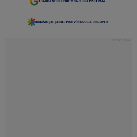
ADAUGĂ ȘTIRILE PROTV CA SURSĂ PREFERATĂ
URMĂREȘTE ȘTIRILE PROTV ÎN GOOGLE DISCOVER