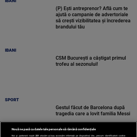
IBANI
(P) Ești antreprenor? Află cum te
ajută o campanie de advertoriale
să crești vizibilitatea și încrederea
brandului tău
IBANI
CSM București a câștigat primul
trofeu al sezonului!
SPORT
Gestul făcut de Barcelona după
tragedia care a lovit familia Messi
Nouă ne pasă ca datele tale personale să rămână confidențiale
Noi și partenerii noștri
201
stocăm și/sau accesăm informații pe dispozitivul dvs., precum identificatorii cookie