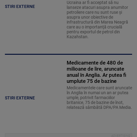
Ucraina ar fi acceptat să nu
STIRI EXTERNE
lanseze atacuri asupra anumitor
petroliere care nu sunt ruse şi
asupra unor obiective de
infrastructură din Marea Neagră
care au o importanţă crucială
pentru exportul de petrol din
Kazahstan.
Medicamente de 480 de
milioane de lire, aruncate
anual în Anglia. Ar putea fi
umplute 75 de bazine
Medicamentele care sunt aruncate
în Anglia în numai un an ar putea
umple, potrivit farmaciilor
STIRI EXTERNE
britanice, 75 de bazine de înot,
relatează sâmbătă DPA/PA Media.