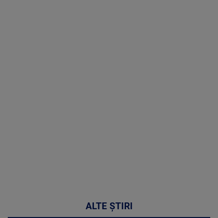
TV # 07.00 -
08 August
2026
MAI
MULTE
DETALII
02:32:45
ALTE ȘTIRI