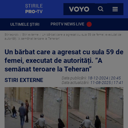
StirilePROTV
CAUTA
VOYO
TOATE 
PROTV NEWS LIVE
ULTIMELE ȘTIRI
Stirileprotv
Stiri externe
Un bărbat care a agresat cu sula 59 de femei, executat de
autorități. ”A semănat teroare la Teheran”
Un bărbat care a agresat cu sula 59 de
femei, executat de autorități. ”A
semănat teroare la Teheran”
Data publicării:
18-12-2024 | 20:45
STIRI EXTERNE
Data actualizării:
11-08-2025 | 17:41