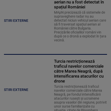
aerian nu a fost detectat în
spațiul României
MApN precizează că sistemele de
supraveghere radar nu au
detectat niciun vehicul aerian care
STIRI EXTERNE
să fi traversat spațiul aerian al
României către Bulgaria.
Precizările oficialilor români vin
după ce o dronă a explodat în țara
vecină.
Turcia restricționează
traficul navelor comerciale
către Marea Neagră, după
intensificarea atacurilor cu
drone
Turcia restricționează traficul
STIRI EXTERNE
navelor comerciale către Marea
Neagră, pe fondul intensificării
atacurilor rusești și ucrainene
asupra vaselor din regiune, potrivit
unor surse familiarizate cu
situația, citate de Bloomberg.