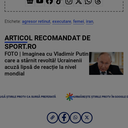
Etichete:
agresor retinut
,
executare
,
femei
,
iran
,
ARTICOL RECOMANDAT DE
SPORT.RO
FOTO | Imaginea cu Vladimir Putin
care a stârnit revoltă! Ucrainenii
acuză lipsă de reacție la nivel
mondial
UGĂ ȘTIRILE PROTV CA SURSĂ PREFERATĂ
URMĂREȘTE ȘTIRILE PROTV ÎN GOOGLE 