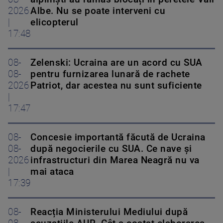
2026
Albe. Nu se poate interveni cu
|
elicopterul
17:48
08-
Zelenski: Ucraina are un acord cu SUA
08-
pentru furnizarea lunară de rachete
2026
Patriot, dar acestea nu sunt suficiente
|
17:47
08-
Concesie importantă făcută de Ucraina
08-
după negocierile cu SUA. Ce nave şi
2026
infrastructuri din Marea Neagră nu va
|
mai ataca
17:39
08-
Reacția Ministerului Mediului după