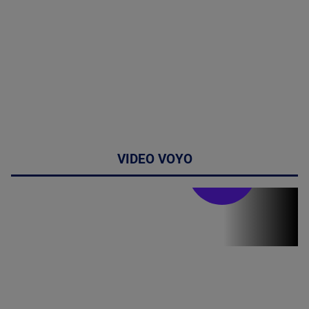
VIDEO VOYO
Stirile PRO TV
Stirile PRO