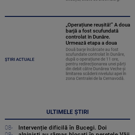
„Operațiune reușită!” A doua
barjă a fost scufundată
controlat în Dunăre.
Urmează etapa a doua
Două barje încărcate au fost
scufundate controlat în Dunăre,
după o operațiune de 11 ore,
ȘTIRI ACTUALE
pentru redirecționarea unei părți
din debit către Dunărea Veche și
limitarea scăderii nivelului apei în
zona Centralei de la Cernavodă.
ULTIMELE ȘTIRI
08-
Intervenție dificilă în Bucegi. Doi
08-
alpiniști au rămas blocați în peretele Văii