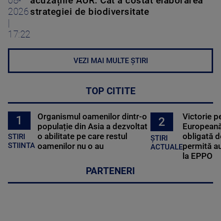
08-
acuzațiile AUR. Cât a costat elaborarea
2026
strategiei de biodiversitate
|
17:22
VEZI MAI MULTE ȘTIRI
TOP CITITE
Organismul oamenilor dintr-o
Victorie p
1
2
populație din Asia a dezvoltat
Europeană
o abilitate pe care restul
obligată d
STIRI
ȘTIRI
oamenilor nu o au
permită au
STIINTA
ACTUALE
la EPPO
PARTENERI