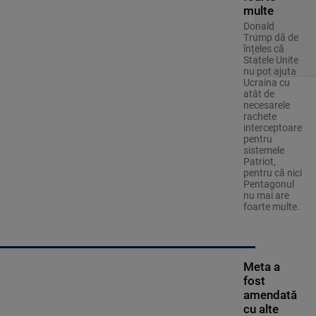
multe
Donald
Trump dă de
înțeles că
Statele Unite
nu pot ajuta
Ucraina cu
atât de
necesarele
rachete
interceptoare
pentru
sistemele
Patriot,
pentru că nici
Pentagonul
nu mai are
foarte multe.
Meta a
fost
amendată
cu alte