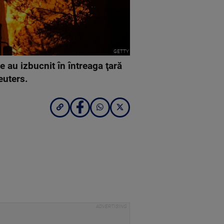
GETTY
e au izbucnit în întreaga ţară
euters.