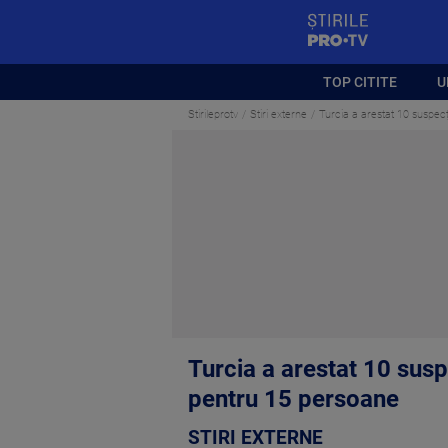
StirilePROTV
TOP CITITE
U
Stirileprotv
Stiri externe
Turcia a arestat 10 suspecţ
Turcia a arestat 10 susp
pentru 15 persoane
STIRI EXTERNE