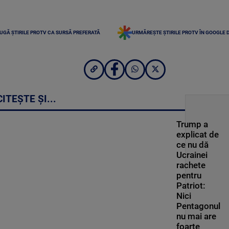
UGĂ ȘTIRILE PROTV CA SURSĂ PREFERATĂ
URMĂREȘTE ȘTIRILE PROTV ÎN GOOGLE 
CITEȘTE ȘI...
Trump a
explicat de
ce nu dă
Ucrainei
rachete
pentru
Patriot:
Nici
Pentagonul
nu mai are
foarte