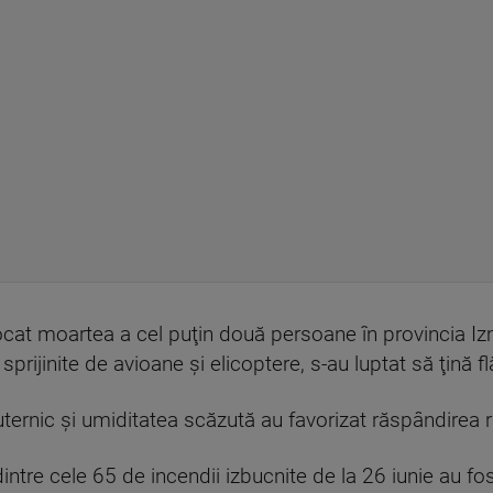
ocat moartea a cel puţin două persoane în provincia Izm
sprijinite de avioane şi elicoptere, s-au luptat să ţină f
uternic şi umiditatea scăzută au favorizat răspândirea r
 dintre cele 65 de incendii izbucnite de la 26 iunie au f