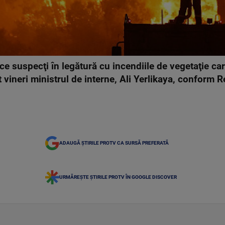
ece suspecţi în legătură cu incendiile de vegetaţie car
 vineri ministrul de interne, Ali Yerlikaya, conform R
ADAUGĂ ȘTIRILE PROTV CA SURSĂ PREFERATĂ
URMĂREȘTE ȘTIRILE PROTV ÎN GOOGLE DISCOVER