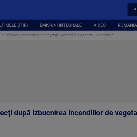
P
LTIMELE ȘTIRI
EMISIUNI INTEGRALE
VIDEO
ROMÂNIA,
i după izbucnirea incendiilor de vegetaţie. Anchetă în curs pentru 15 persoane
ecţi după izbucnirea incendiilor de vegeta