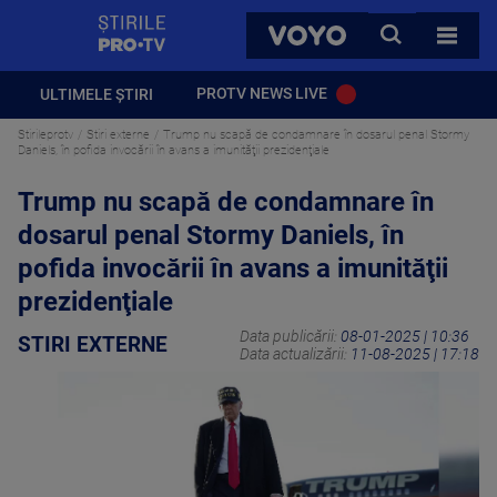
StirilePROTV
CAUTA
VOYO
TOATE 
PROTV NEWS LIVE
ULTIMELE ȘTIRI
Stirileprotv
Stiri externe
Trump nu scapă de condamnare în dosarul penal Stormy
Daniels, în pofida invocării în avans a imunităţii prezidenţiale
Trump nu scapă de condamnare în
dosarul penal Stormy Daniels, în
pofida invocării în avans a imunităţii
prezidenţiale
Data publicării:
08-01-2025 | 10:36
STIRI EXTERNE
Data actualizării:
11-08-2025 | 17:18