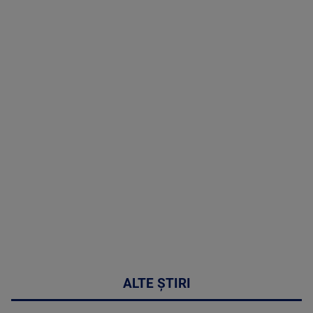
TV # 19.00 -
07 August
2026
MAI
MULTE
DETALII
48:24
ALTE ȘTIRI