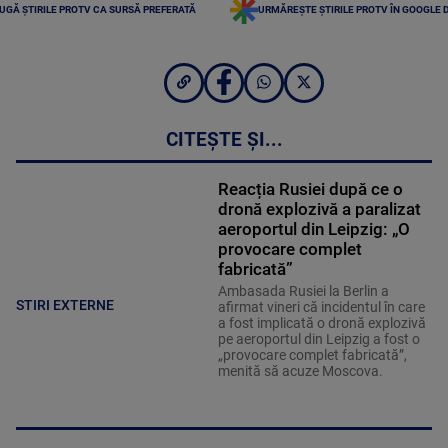
UGĂ ȘTIRILE PROTV CA SURSĂ PREFERATĂ
URMĂREȘTE ȘTIRILE PROTV ÎN GOOGLE 
CITEȘTE ȘI...
Reacția Rusiei după ce o
dronă explozivă a paralizat
aeroportul din Leipzig: „O
provocare complet
fabricată”
Ambasada Rusiei la Berlin a
STIRI EXTERNE
afirmat vineri că incidentul în care
a fost implicată o dronă explozivă
pe aeroportul din Leipzig a fost o
„provocare complet fabricată”,
menită să acuze Moscova.