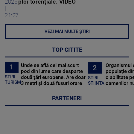
2026
ploi torenţiale. VIDEO
|
21:27
VEZI MAI MULTE ȘTIRI
TOP CITITE
Unde se află cel mai scurt
Organismul 
1
2
pod din lume care desparte
populație di
STIRI
două țări europene. Are doar
o abilitate p
STIRI
TURISM
3 metri și două fusuri orare
oamenilor nu
STIINTA
PARTENERI