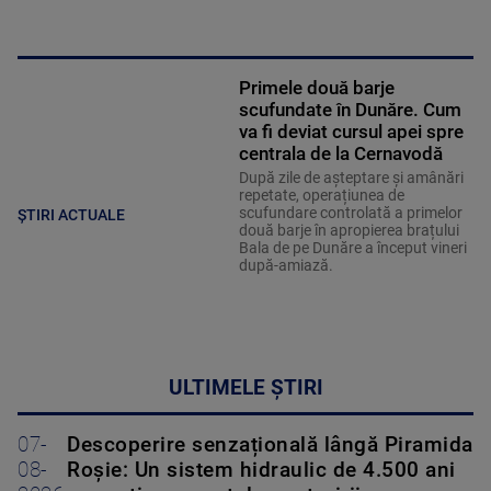
Primele două barje
scufundate în Dunăre. Cum
va fi deviat cursul apei spre
centrala de la Cernavodă
După zile de așteptare și amânări
repetate, operațiunea de
scufundare controlată a primelor
ȘTIRI ACTUALE
două barje în apropierea brațului
Bala de pe Dunăre a început vineri
după-amiază.
ULTIMELE ȘTIRI
07-
Descoperire senzațională lângă Piramida
08-
Roșie: Un sistem hidraulic de 4.500 ani