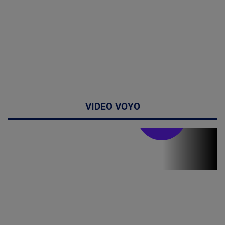
VIDEO VOYO
Stirile PRO TV
Stirile PRO