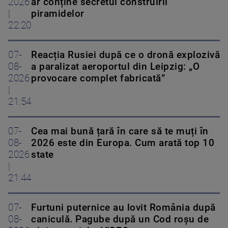
2026
ar conține secretul construirii
|
piramidelor
22:20
07-
Reacția Rusiei după ce o dronă explozivă
08-
a paralizat aeroportul din Leipzig: „O
2026
provocare complet fabricată”
|
21:54
07-
Cea mai bună țară în care să te muți în
08-
2026 este din Europa. Cum arată top 10
2026
state
|
21:44
07-
Furtuni puternice au lovit România după
08-
caniculă. Pagube după un Cod roşu de