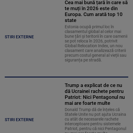
Cea mai bună țară în care să
te muți în 2026 este din
Europa. Cum arată top 10
state
Estonia ocupă primul loc în
clasamentul global al celor mai
bune țări și teritorii în care oamenii
STIRI EXTERNE
se pot reloca în 2026, potrivit
Global Relocation Index, un nou
clasament care analizează criterii
precum costul general al vieții sau
siguranța pe stradă.
Trump a explicat de ce nu
dă Ucrainei rachete pentru
Patriot: Nici Pentagonul nu
mai are foarte multe
Donald Trump dă de înțeles că
Statele Unite nu pot ajuta Ucraina
cu atât de necesarele rachete
STIRI EXTERNE
interceptoare pentru sistemele
Patriot, pentru că nici Pentagonul