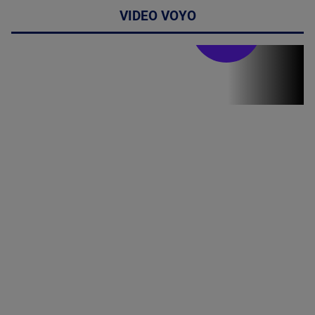
VIDEO VOYO
Stirile PRO TV
Stirile PRO
TV # 19.00 -
06 August
2026
MAI
MULTE
DETALII