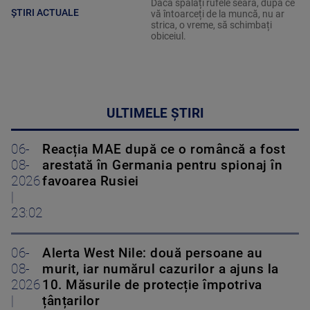
Dacă spălați rufele seara, după ce
ȘTIRI ACTUALE
vă întoarceți de la muncă, nu ar
strica, o vreme, să schimbați
obiceiul.
ULTIMELE ȘTIRI
06-
Reacția MAE după ce o româncă a fost
08-
arestată în Germania pentru spionaj în
2026
favoarea Rusiei
|
23:02
06-
Alerta West Nile: două persoane au
08-
murit, iar numărul cazurilor a ajuns la
2026
10. Măsurile de protecție împotriva
|
țânțarilor