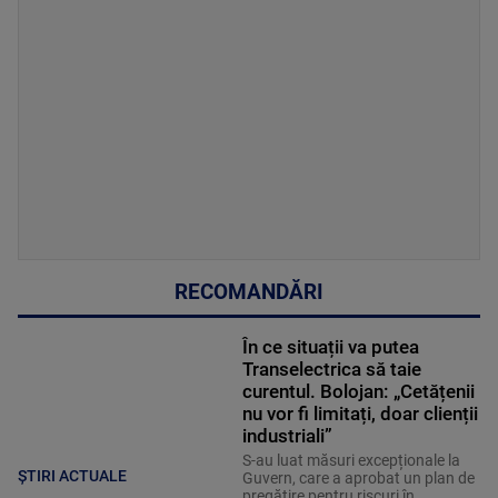
RECOMANDĂRI
În ce situații va putea
Transelectrica să taie
curentul. Bolojan: „Cetățenii
nu vor fi limitați, doar clienții
industriali”
S-au luat măsuri excepționale la
ȘTIRI ACTUALE
Guvern, care a aprobat un plan de
pregătire pentru riscuri în