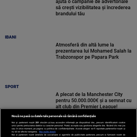
ajută o campanie de advertoriale
să crești vizibilitatea și încrederea
brandului tău
IBANI
Atmosferă din altă lume la
prezentarea lui Mohamed Salah la
Trabzonspor pe Papara Park
SPORT
A plecat de la Manchester City
pentru 50.000.000€ și a semnat cu
alt club din Premier League!
Nouă ne pasă ca datele tale personale să rămână confidențiale
Noi și partenerii noștri
201
stocăm și/sau accesăm informații pe dispozitivul dvs., precum identificatorii cookie
unici pentru prelucrarea datelor cu caracter personal. Puteți accepta sau gestiona alegerile dvs. făcând clic mai jos
sau în orice moment, pe pagina cu politica de confidențialitate. Aceste alegeri vor fi raportate partenerilor noștri și
nu vă vor afecta navigarea.
Mai multe detalii
Noi si partenerii nostri (retelele de socializare si agentiile de publicitate partenere, precum si furnizorii nostri de
SPORT