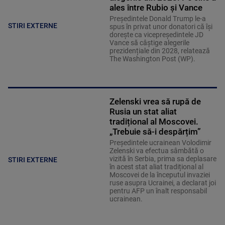
ales între Rubio și Vance
Președintele Donald Trump le-a
STIRI EXTERNE
spus în privat unor donatori că își
dorește ca vicepreședintele JD
Vance să câștige alegerile
prezidențiale din 2028, relatează
The Washington Post (WP).
Zelenski vrea să rupă de
Rusia un stat aliat
tradițional al Moscovei.
„Trebuie să-i despărțim”
Președintele ucrainean Volodimir
Zelenski va efectua sâmbătă o
vizită în Serbia, prima sa deplasare
STIRI EXTERNE
în acest stat aliat tradițional al
Moscovei de la începutul invaziei
ruse asupra Ucrainei, a declarat joi
pentru AFP un înalt responsabil
ucrainean.