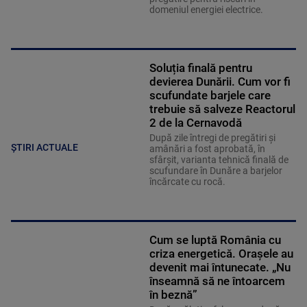
domeniul energiei electrice.
Soluția finală pentru
devierea Dunării. Cum vor fi
scufundate barjele care
trebuie să salveze Reactorul
2 de la Cernavodă
După zile întregi de pregătiri și
ȘTIRI ACTUALE
amânări a fost aprobată, în
sfârșit, varianta tehnică finală de
scufundare în Dunăre a barjelor
încărcate cu rocă.
Cum se luptă România cu
criza energetică. Orașele au
devenit mai întunecate. „Nu
înseamnă să ne întoarcem
în beznă”