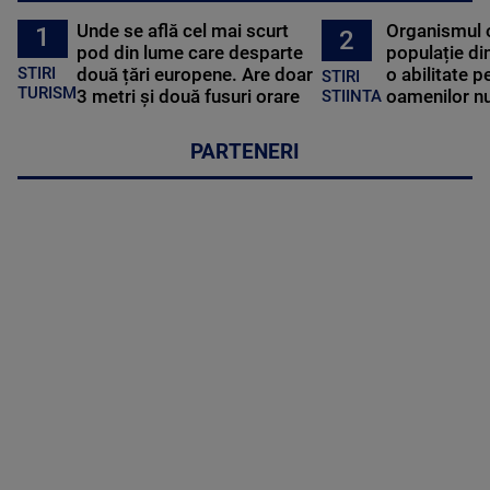
Unde se află cel mai scurt
Organismul 
1
2
pod din lume care desparte
populație di
STIRI
două țări europene. Are doar
o abilitate p
STIRI
TURISM
3 metri și două fusuri orare
oamenilor nu
STIINTA
PARTENERI