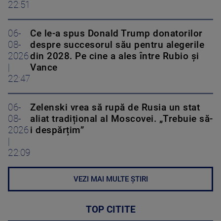
22:51
06-
Ce le-a spus Donald Trump donatorilor
08-
despre succesorul său pentru alegerile
2026
din 2028. Pe cine a ales între Rubio și
|
Vance
22:47
06-
Zelenski vrea să rupă de Rusia un stat
08-
aliat tradițional al Moscovei. „Trebuie să-
2026
i despărțim”
|
22:09
VEZI MAI MULTE ȘTIRI
TOP CITITE