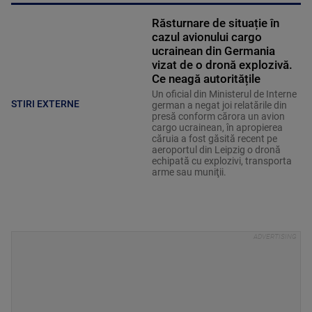
Răsturnare de situație în
cazul avionului cargo
ucrainean din Germania
vizat de o dronă explozivă.
Ce neagă autoritățile
Un oficial din Ministerul de Interne
STIRI EXTERNE
german a negat joi relatările din
presă conform cărora un avion
cargo ucrainean, în apropierea
căruia a fost găsită recent pe
aeroportul din Leipzig o dronă
echipată cu explozivi, transporta
arme sau muniţii.