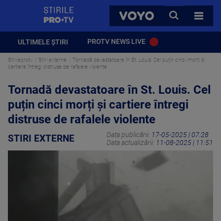
StirilePROTV
CAUTA
VOYO
TOATE 
PROTV NEWS LIVE
ULTIMELE ȘTIRI
Stirileprotv
Stiri externe
Tornadă devastatoare în St. Louis. Cel puțin cinci morți și
cartiere întregi distruse de rafalele violente
Tornadă devastatoare în St. Louis. Cel
puțin cinci morți și cartiere întregi
distruse de rafalele violente
Data publicării:
17-05-2025 | 07:28
STIRI EXTERNE
Data actualizării:
11-08-2025 | 11:51