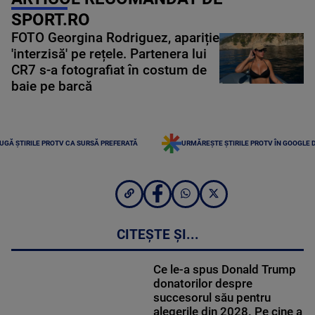
SPORT.RO
FOTO Georgina Rodriguez, apariție
'interzisă' pe rețele. Partenera lui
CR7 s-a fotografiat în costum de
baie pe barcă
UGĂ ȘTIRILE PROTV CA SURSĂ PREFERATĂ
URMĂREȘTE ȘTIRILE PROTV ÎN GOOGLE 
CITEȘTE ȘI...
Ce le-a spus Donald Trump
donatorilor despre
succesorul său pentru
alegerile din 2028. Pe cine a