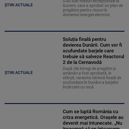
S-au luat măsuri excepționale la
ȘTIRI ACTUALE
Guvern, care a aprobat un plan de
pregătire pentru riscuri în
domeniul energiei electrice.
Soluția finală pentru
devierea Dunării. Cum vor fi
scufundate barjele care
trebuie să salveze Reactorul
2 de la Cernavodă
După zile întregi de pregătiri și
ȘTIRI ACTUALE
amânări a fost aprobată, în
sfârșit, varianta tehnică finală de
scufundare în Dunăre a barjelor
încărcate cu rocă.
Cum se luptă România cu
criza energetică. Orașele au
devenit mai întunecate. „Nu
înseamnă să ne întoarcem