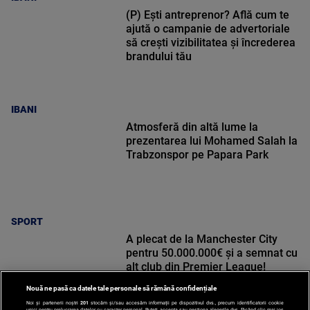
(P) Ești antreprenor? Află cum te
ajută o campanie de advertoriale
să crești vizibilitatea și încrederea
brandului tău
IBANI
Atmosferă din altă lume la
prezentarea lui Mohamed Salah la
Trabzonspor pe Papara Park
SPORT
A plecat de la Manchester City
pentru 50.000.000€ și a semnat cu
alt club din Premier League!
Nouă ne pasă ca datele tale personale să rămână confidențiale
Noi și partenerii noștri
201
stocăm și/sau accesăm informații pe dispozitivul dvs., precum identificatorii cookie
unici pentru prelucrarea datelor cu caracter personal. Puteți accepta sau gestiona alegerile dvs. făcând clic mai jos