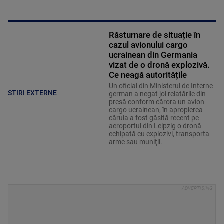
Răsturnare de situație în
cazul avionului cargo
ucrainean din Germania
vizat de o dronă explozivă.
Ce neagă autoritățile
Un oficial din Ministerul de Interne
STIRI EXTERNE
german a negat joi relatările din
presă conform cărora un avion
cargo ucrainean, în apropierea
căruia a fost găsită recent pe
aeroportul din Leipzig o dronă
echipată cu explozivi, transporta
arme sau muniţii.