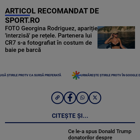
ARTICOL RECOMANDAT DE
SPORT.RO
FOTO Georgina Rodriguez, apariție
'interzisă' pe rețele. Partenera lui
CR7 s-a fotografiat în costum de
baie pe barcă
UGĂ ȘTIRILE PROTV CA SURSĂ PREFERATĂ
URMĂREȘTE ȘTIRILE PROTV ÎN GOOGLE 
CITEȘTE ȘI...
Ce le-a spus Donald Trump
donatorilor despre