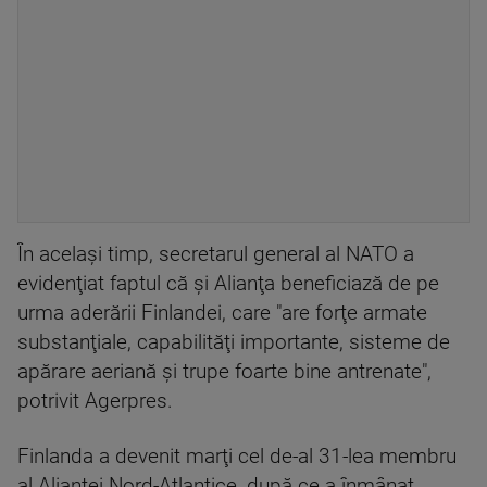
În acelaşi timp, secretarul general al NATO a
evidenţiat faptul că şi Alianţa beneficiază de pe
urma aderării Finlandei, care "are forţe armate
substanţiale, capabilităţi importante, sisteme de
apărare aeriană şi trupe foarte bine antrenate",
potrivit Agerpres.
Finlanda a devenit marţi cel de-al 31-lea membru
al Alianţei Nord-Atlantice, după ce a înmânat