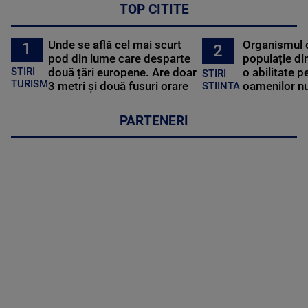
TOP CITITE
Unde se află cel mai scurt
Organismul 
1
2
pod din lume care desparte
populație di
STIRI
două țări europene. Are doar
o abilitate p
STIRI
TURISM
3 metri și două fusuri orare
oamenilor nu
STIINTA
PARTENERI