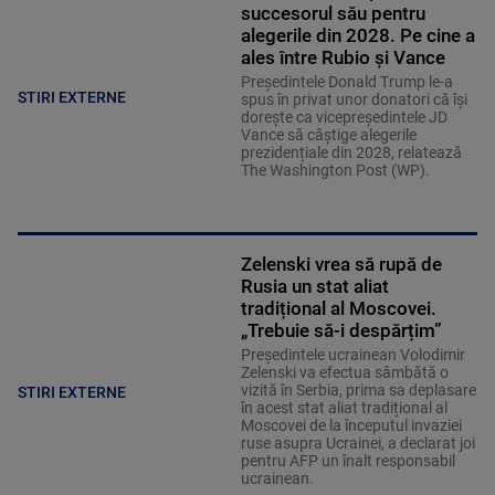
succesorul său pentru
alegerile din 2028. Pe cine a
ales între Rubio și Vance
Președintele Donald Trump le-a
STIRI EXTERNE
spus în privat unor donatori că își
dorește ca vicepreședintele JD
Vance să câștige alegerile
prezidențiale din 2028, relatează
The Washington Post (WP).
Zelenski vrea să rupă de
Rusia un stat aliat
tradițional al Moscovei.
„Trebuie să-i despărțim”
Președintele ucrainean Volodimir
Zelenski va efectua sâmbătă o
vizită în Serbia, prima sa deplasare
STIRI EXTERNE
în acest stat aliat tradițional al
Moscovei de la începutul invaziei
ruse asupra Ucrainei, a declarat joi
pentru AFP un înalt responsabil
ucrainean.