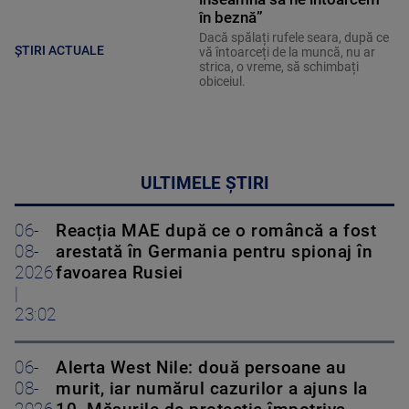
în beznă”
Dacă spălați rufele seara, după ce
ȘTIRI ACTUALE
vă întoarceți de la muncă, nu ar
strica, o vreme, să schimbați
obiceiul.
ULTIMELE ȘTIRI
06-
Reacția MAE după ce o româncă a fost
08-
arestată în Germania pentru spionaj în
2026
favoarea Rusiei
|
23:02
06-
Alerta West Nile: două persoane au
08-
murit, iar numărul cazurilor a ajuns la