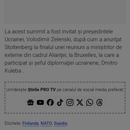
La acest summit a fost invitat şi preşedintele
Ucrainei, Volodimir Zelenski, după cum a anunţat
Stoltenberg la finalul unei reuniuni a miniştrilor de
externe din cadrul Alianţei, la Bruxelles, la care a
participat şi şeful diplomaţiei ucrainene, Dmitro
Kuleba .
Urmărește
Știrile PRO TV
pe canalul de social media preferat:
Etichete:
Finlanda
,
NATO
,
Suedia
,