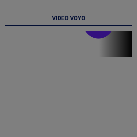
VIDEO VOYO
Stirile PRO TV
Stirile PRO
TV # 19.00 -
06 August
2026
MAI
MULTE