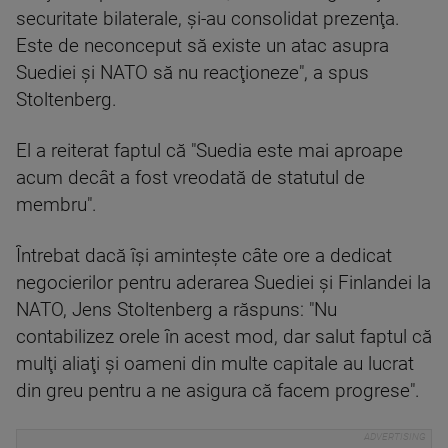
securitate bilaterale, şi-au consolidat prezenţa.
Este de neconceput să existe un atac asupra
Suediei şi NATO să nu reacţioneze", a spus
Stoltenberg.
El a reiterat faptul că "Suedia este mai aproape
acum decât a fost vreodată de statutul de
membru".
Întrebat dacă îşi aminteşte câte ore a dedicat
negocierilor pentru aderarea Suediei şi Finlandei la
NATO, Jens Stoltenberg a răspuns: "Nu
contabilizez orele în acest mod, dar salut faptul că
mulţi aliaţi şi oameni din multe capitale au lucrat
din greu pentru a ne asigura că facem progrese".