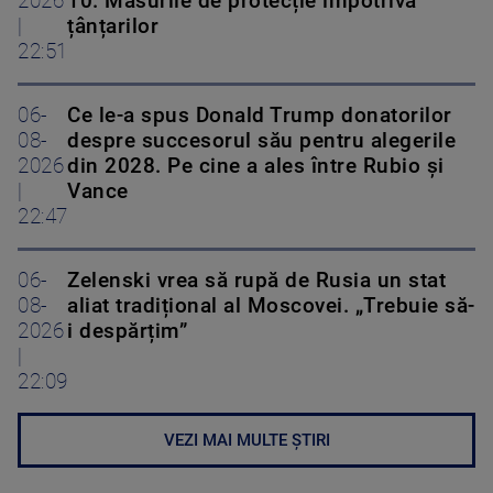
2026
10. Măsurile de protecție împotriva
|
țânțarilor
22:51
06-
Ce le-a spus Donald Trump donatorilor
08-
despre succesorul său pentru alegerile
2026
din 2028. Pe cine a ales între Rubio și
|
Vance
22:47
06-
Zelenski vrea să rupă de Rusia un stat
08-
aliat tradițional al Moscovei. „Trebuie să-
2026
i despărțim”
|
22:09
VEZI MAI MULTE ȘTIRI