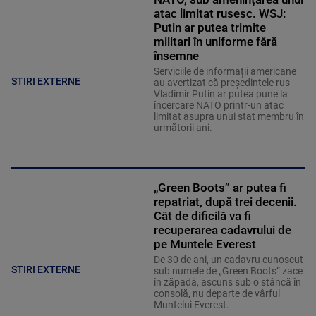
atac limitat rusesc. WSJ:
Putin ar putea trimite
militari în uniforme fără
însemne
Serviciile de informații americane
STIRI EXTERNE
au avertizat că președintele rus
Vladimir Putin ar putea pune la
încercare NATO printr-un atac
limitat asupra unui stat membru în
următorii ani.
„Green Boots” ar putea fi
repatriat, după trei decenii.
Cât de dificilă va fi
recuperarea cadavrului de
pe Muntele Everest
De 30 de ani, un cadavru cunoscut
STIRI EXTERNE
sub numele de „Green Boots” zace
în zăpadă, ascuns sub o stâncă în
consolă, nu departe de vârful
Muntelui Everest.