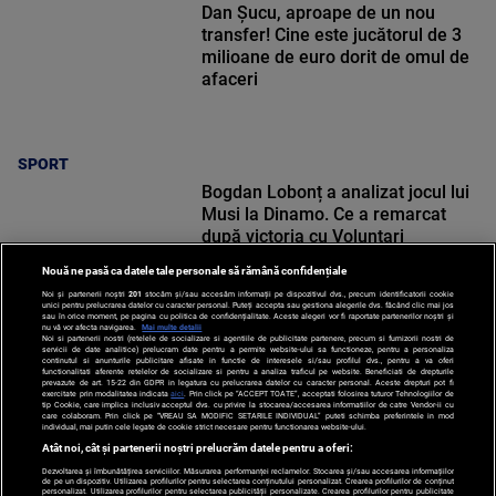
Dan Șucu, aproape de un nou
transfer! Cine este jucătorul de 3
milioane de euro dorit de omul de
afaceri
SPORT
Bogdan Lobonț a analizat jocul lui
Musi la Dinamo. Ce a remarcat
după victoria cu Voluntari
Nouă ne pasă ca datele tale personale să rămână confidențiale
Noi și partenerii noștri
201
stocăm și/sau accesăm informații pe dispozitivul dvs., precum identificatorii cookie
unici pentru prelucrarea datelor cu caracter personal. Puteți accepta sau gestiona alegerile dvs. făcând clic mai jos
sau în orice moment, pe pagina cu politica de confidențialitate. Aceste alegeri vor fi raportate partenerilor noștri și
nu vă vor afecta navigarea.
Mai multe detalii
Noi si partenerii nostri (retelele de socializare si agentiile de publicitate partenere, precum si furnizorii nostri de
SPORT
servicii de date analitice) prelucram date pentru a permite website-ului sa functioneze, pentru a personaliza
continutul si anunturile publicitare afisate in functie de interesele si/sau profilul dvs., pentru a va oferi
functionalitati aferente retelelor de socializare si pentru a analiza traficul pe website. Beneficiati de drepturile
prevazute de art. 15-22 din GDPR in legatura cu prelucrarea datelor cu caracter personal. Aceste drepturi pot fi
exercitate prin modalitatea indicata
aici
. Prin click pe “ACCEPT TOATE”, acceptati folosirea tuturor Tehnologiilor de
tip Cookie, care implica inclusiv acceptul dvs. cu privire la stocarea/accesarea informatiilor de catre Vendor-ii cu
care colaboram. Prin click pe “VREAU SA MODIFIC SETARILE INDIVIDUAL” puteti schimba preferintele in mod
individual, mai putin cele legate de cookie strict necesare pentru functionarea website-ului.
Atât noi, cât și partenerii noștri prelucrăm datele pentru a oferi:
Dezvoltarea și îmbunătățirea serviciilor. Măsurarea performanței reclamelor. Stocarea și/sau accesarea informațiilor
de pe un dispozitiv. Utilizarea profilurilor pentru selectarea conținutului personalizat. Crearea profilurilor de conținut
personalizat. Utilizarea profilurilor pentru selectarea publicității personalizate. Crearea profilurilor pentru publicitate