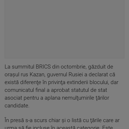
La summitul BRICS din octombrie, găzduit de
oraşul rus Kazan, guvernul Rusiei a declarat că
există diferenţe în privinţa extinderii blocului, dar
comunicatul final a aprobat statutul de stat
asociat pentru a aplana nemulţumirile ţărilor
candidate.
În presă s-a scurs chiar şi o listă cu ţările care ar
urma să fie incluse în această categorie. Este