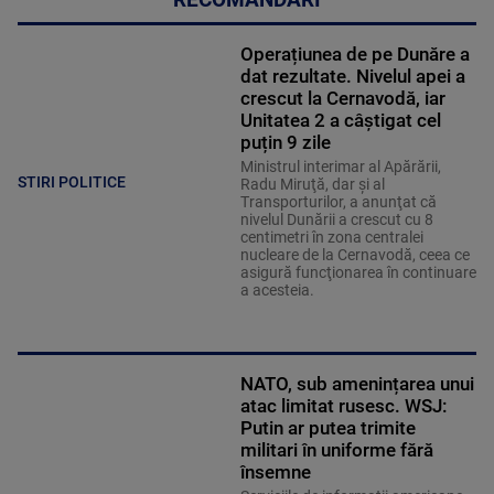
RECOMANDĂRI
Operațiunea de pe Dunăre a
dat rezultate. Nivelul apei a
crescut la Cernavodă, iar
Unitatea 2 a câștigat cel
puțin 9 zile
Ministrul interimar al Apărării,
STIRI POLITICE
Radu Miruţă, dar şi al
Transporturilor, a anunţat că
nivelul Dunării a crescut cu 8
centimetri în zona centralei
nucleare de la Cernavodă, ceea ce
asigură funcţionarea în continuare
a acesteia.
NATO, sub amenințarea unui
atac limitat rusesc. WSJ:
Putin ar putea trimite
militari în uniforme fără
însemne