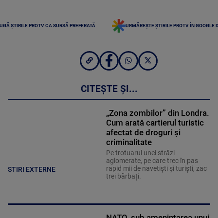
UGĂ ȘTIRILE PROTV CA SURSĂ PREFERATĂ
URMĂREȘTE ȘTIRILE PROTV ÎN GOOGLE 
CITEȘTE ȘI...
„Zona zombilor” din Londra.
Cum arată cartierul turistic
afectat de droguri și
criminalitate
Pe trotuarul unei străzi
aglomerate, pe care trec în pas
rapid mii de navetiști și turiști, zac
STIRI EXTERNE
trei bărbați.
NATO, sub amenințarea unui