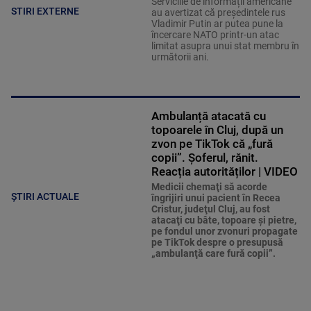
Serviciile de informații americane
STIRI EXTERNE
au avertizat că președintele rus
Vladimir Putin ar putea pune la
încercare NATO printr-un atac
limitat asupra unui stat membru în
următorii ani.
Ambulanță atacată cu
topoarele în Cluj, după un
zvon pe TikTok că „fură
copii”. Șoferul, rănit.
Reacția autorităților | VIDEO
Medicii chemaţi să acorde
ȘTIRI ACTUALE
îngrijiri unui pacient în Recea
Cristur, judeţul Cluj, au fost
atacaţi cu bâte, topoare şi pietre,
pe fondul unor zvonuri propagate
pe TikTok despre o presupusă
„ambulanţă care fură copii”.