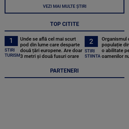
VEZI MAI MULTE ȘTIRI
TOP CITITE
Unde se află cel mai scurt
Organismul 
1
2
pod din lume care desparte
populație di
STIRI
două țări europene. Are doar
o abilitate p
STIRI
TURISM
3 metri și două fusuri orare
oamenilor nu
STIINTA
PARTENERI