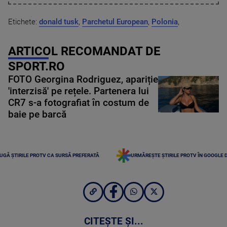
Etichete:
donald tusk
,
Parchetul European
,
Polonia
,
ARTICOL RECOMANDAT DE
SPORT.RO
FOTO Georgina Rodriguez, apariție
'interzisă' pe rețele. Partenera lui
CR7 s-a fotografiat în costum de
baie pe barcă
UGĂ ȘTIRILE PROTV CA SURSĂ PREFERATĂ
URMĂREȘTE ȘTIRILE PROTV ÎN GOOGLE 
CITEȘTE ȘI...