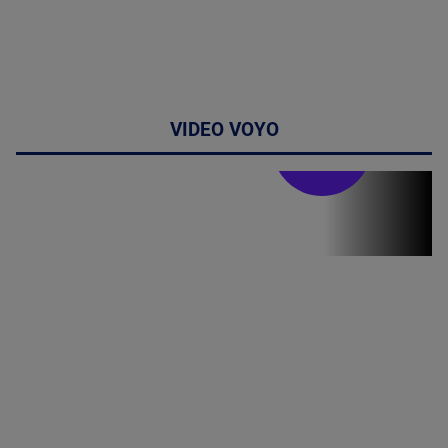
VIDEO VOYO
Stirile PRO TV
Stirile PRO
TV # 19.00 -
06 August
2026