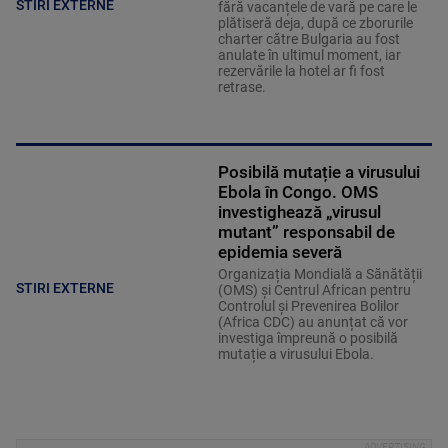
STIRI EXTERNE
fără vacanțele de vară pe care le
plătiseră deja, după ce zborurile
charter către Bulgaria au fost
anulate în ultimul moment, iar
rezervările la hotel ar fi fost
retrase.
Posibilă mutație a virusului
Ebola în Congo. OMS
investighează „virusul
mutant” responsabil de
epidemia severă
Organizația Mondială a Sănătății
STIRI EXTERNE
(OMS) și Centrul African pentru
Controlul și Prevenirea Bolilor
(Africa CDC) au anunțat că vor
investiga împreună o posibilă
mutație a virusului Ebola.