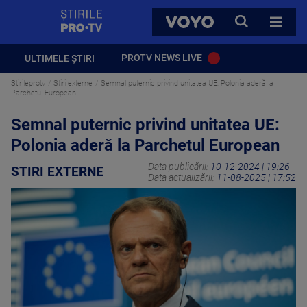
StirilePROTV
CAUTA
VOYO
TOATE 
PROTV NEWS LIVE
ULTIMELE ȘTIRI
Stirileprotv
Stiri externe
Semnal puternic privind unitatea UE: Polonia aderă la
Parchetul European
Semnal puternic privind unitatea UE:
Polonia aderă la Parchetul European
Data publicării:
10-12-2024 | 19:26
STIRI EXTERNE
Data actualizării:
11-08-2025 | 17:52