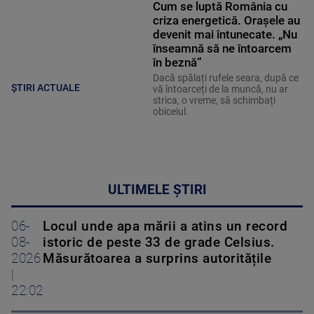
Cum se luptă România cu
criza energetică. Orașele au
devenit mai întunecate. „Nu
înseamnă să ne întoarcem
în beznă”
Dacă spălați rufele seara, după ce
ȘTIRI ACTUALE
vă întoarceți de la muncă, nu ar
strica, o vreme, să schimbați
obiceiul.
ULTIMELE ȘTIRI
06-
Locul unde apa mării a atins un record
08-
istoric de peste 33 de grade Celsius.
2026
Măsurătoarea a surprins autoritățile
|
22:02