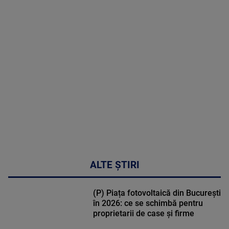
MAI
MULTE
DETALII
47:43
ALTE ȘTIRI
(P) Piața fotovoltaică din București
în 2026: ce se schimbă pentru
proprietarii de case și firme