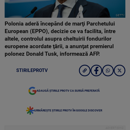
GETTY
Polonia aderă începând de marţi Parchetului
European (EPPO), decizie ce va facilita, între
altele, controlul asupra cheltuirii fondurilor
europene acordate ţării, a anunţat premierul
polonez Donald Tusk, informează AFP.
STIRILEPROTV
ADAUGĂ ȘTIRILE PROTV CA SURSĂ PREFERATĂ
URMĂREȘTE ȘTIRILE PROTV ÎN GOOGLE DISCOVER