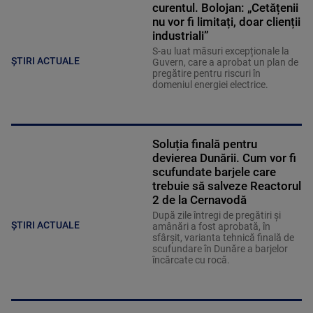
curentul. Bolojan: „Cetățenii
nu vor fi limitați, doar clienții
industriali”
S-au luat măsuri excepționale la
ȘTIRI ACTUALE
Guvern, care a aprobat un plan de
pregătire pentru riscuri în
domeniul energiei electrice.
Soluția finală pentru
devierea Dunării. Cum vor fi
scufundate barjele care
trebuie să salveze Reactorul
2 de la Cernavodă
După zile întregi de pregătiri și
ȘTIRI ACTUALE
amânări a fost aprobată, în
sfârșit, varianta tehnică finală de
scufundare în Dunăre a barjelor
încărcate cu rocă.