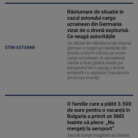
Răsturnare de situație în
cazul avionului cargo
ucrainean din Germania
vizat de o dronă explozivă.
Ce neagă autoritățile
Un oficial din Ministerul de Interne
STIRI EXTERNE
german a negat joi relatările din
presă conform cărora un avion
cargo ucrainean, în apropierea
căruia a fost găsită recent pe
aeroportul din Leipzig o dronă
echipată cu explozivi, transporta
arme sau muniţii.
O familie care a plătit 3.500
de euro pentru o vacanță în
Bulgaria a primit un SMS
înainte să plece: „Nu
mergeți la aeroport”
Zeci de turiști maghiari au rămas