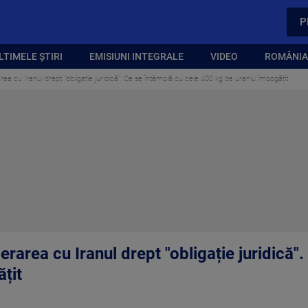
P
LTIMELE ȘTIRI
EMISIUNI INTEGRALE
VIDEO
ROMÂNIA,
rea cu Iranul drept "obligație juridică". Ce se întâmplă cu cele 400 kg de uraniu îmbogățit
erarea cu Iranul drept "obligație juridică"
țit