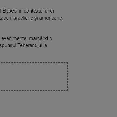
 Élysée, în contextul unei
tacuri israeliene și americane
or evenimente, marcând o
ăspunsul Teheranului la