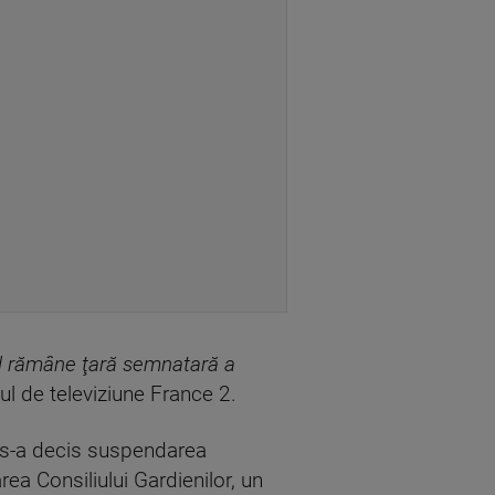
anul rămâne ţară semnatară a
tul de televiziune France 2.
re s-a decis suspendarea
ea Consiliului Gardienilor, un