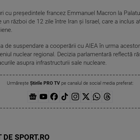
curi cu președintele francez Emmanuel Macron la Palatul
n război de 12 zile între Iran și Israel, care a inclus a
niene.
izia de suspendare a cooperării cu AIEA în urma acest
eniul nuclear regional. Decizia parlamentară reflectă r
acurile asupra infrastructurii sale nucleare.
Urmărește
Știrile PRO TV
pe canalul de social media preferat:
 DE SPORT.RO