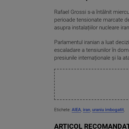
Rafael Grossi s-a întâlnit mier
perioade tensionate marcate de u
asupra instalațiilor nucleare ira
Parlamentul iranian a luat dec
escaladare a tensiunilor în dom
presiunile internaționale și la at
Etichete:
AIEA
,
iran
,
uraniu imbogatit
,
ARTICOL RECOMANDAT