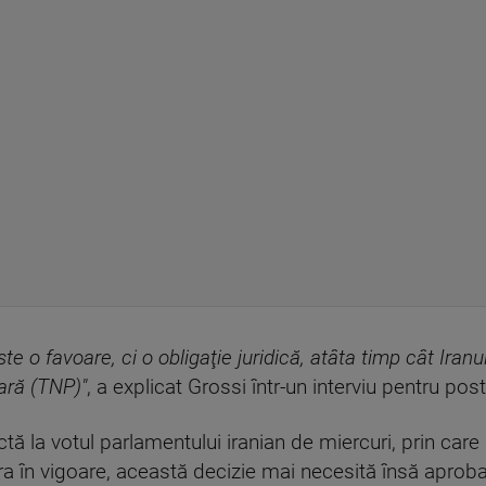
te o favoare, ci o obligaţie juridică, atâta timp cât Ir
eară (TNP)"
, a explicat Grossi într-un interviu pentru pos
ectă la votul parlamentului iranian de miercuri, prin ca
ra în vigoare, această decizie mai necesită însă aprobar