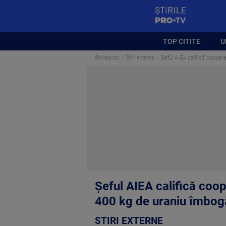
StirilePROTV
TOP CITITE
U
Stirileprotv
Stiri externe
Șeful AIEA califică coopera
Șeful AIEA califică coop
400 kg de uraniu îmbogă
STIRI EXTERNE