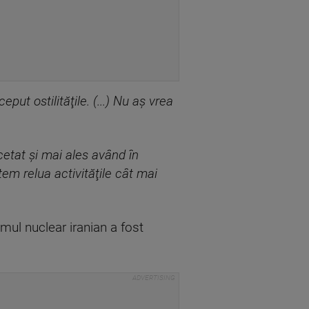
put ostilităţile. (...) Nu aş vrea
ncetat şi mai ales având în
tem relua activităţile cât mai
mul nuclear iranian a fost