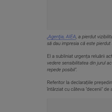
„Agenţia, AIEA
, a pierdut vizibil
să dau impresia că este pierdut
El a subliniat urgența reluării ac
vedere sensibilitatea din jurul a
repede posi
bil".
Referitor la declarațiile președ
întârziat cu câteva "decenii" de