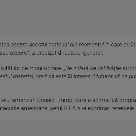
itatea asupra acestui material din momentul în care au înce
 sau ascuns"
, a precizat directorul general.
tivităților de monitorizare:
„De îndată ce ostilităţile au î
cestui material, cred că este în interesul tuturor să ne pu
intelui american Donald Trump, care a afirmat că progra
 atacurile americane, șeful AIEA și-a exprimat rezervele.