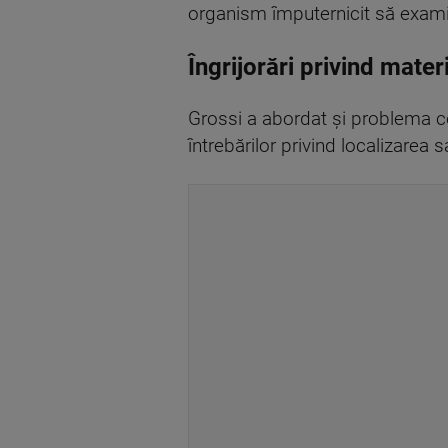
organism împuternicit să examin
Îngrijorări privind mater
Grossi a abordat și problema ce
întrebărilor privind localizarea 