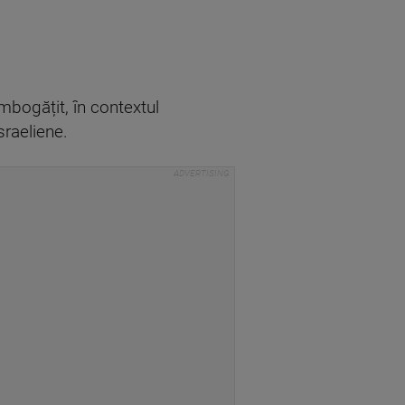
mbogățit, în contextul
sraeliene.