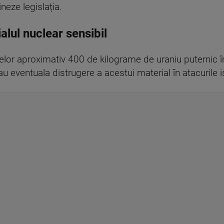
eze legislația.
ialul nuclear sensibil
lor aproximativ 400 de kilograme de uraniu puternic î
sau eventuala distrugere a acestui material în atacurile i