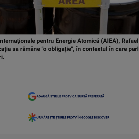
 Internaționale pentru Energie Atomică (AIEA), Rafael
ția sa rămâne "o obligație", în contextul în care par
i.
ADAUGĂ ȘTIRILE PROTV CA SURSĂ PREFERATĂ
URMĂREȘTE ȘTIRILE PROTV ÎN GOOGLE DISCOVER