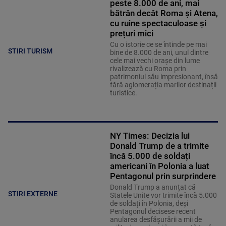
peste 8.000 de ani, mai
bătrân decât Roma și Atena,
cu ruine spectaculoase și
prețuri mici
Cu o istorie ce se întinde pe mai
STIRI TURISM
bine de 8.000 de ani, unul dintre
cele mai vechi orașe din lume
rivalizează cu Roma prin
patrimoniul său impresionant, însă
fără aglomerația marilor destinații
turistice.
NY Times: Decizia lui
Donald Trump de a trimite
încă 5.000 de soldați
americani în Polonia a luat
Pentagonul prin surprindere
Donald Trump a anunțat că
STIRI EXTERNE
Statele Unite vor trimite încă 5.000
de soldați în Polonia, deși
Pentagonul decisese recent
anularea desfășurării a mii de