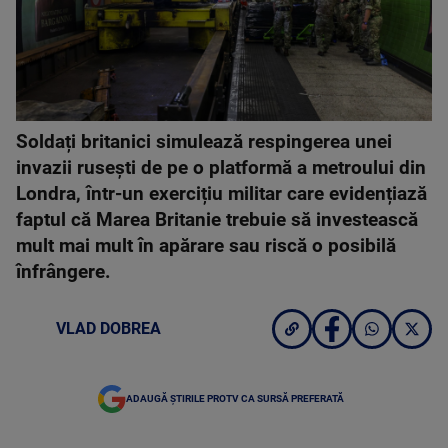
Soldați britanici simulează respingerea unei
invazii rusești de pe o platformă a metroului din
Londra, într-un exercițiu militar care evidențiază
faptul că Marea Britanie trebuie să investească
mult mai mult în apărare sau riscă o posibilă
înfrângere.
VLAD DOBREA
ADAUGĂ ȘTIRILE PROTV CA SURSĂ PREFERATĂ