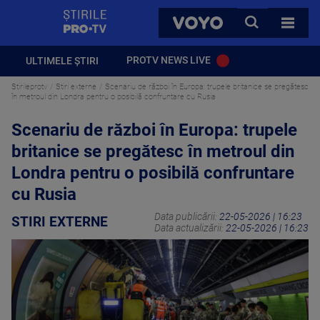
StirilePROTV
CAUTA
VOYO
TOATE 
PROTV NEWS LIVE
ULTIMELE ȘTIRI
Stirileprotv
Stiri externe
Scenariu de război în Europa: trupele britanice se pregătesc
în metroul din Londra pentru o posibilă confruntare cu Rusia
Scenariu de război în Europa: trupele
britanice se pregătesc în metroul din
Londra pentru o posibilă confruntare
cu Rusia
Data publicării:
22-05-2026 | 16:23
STIRI EXTERNE
Data actualizării:
22-05-2026 | 16:23