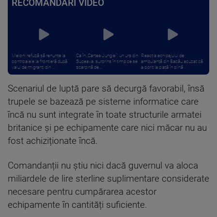
RECOMANDĂRI VIDEO
Meloni refuză să renunțe la
Ca în „Cartea Junglei”: un urs din
Reacția echipajului de
controalele la frontieră după
Suceava, surprins în timp ce se
ambulanță din Bacău acuzat că
valul de migranți din ...
scarpină de ...
a oprit la piață în plină ...
Scenariul de luptă pare să decurgă favorabil, însă
trupele se bazează pe sisteme informatice care
încă nu sunt integrate în toate structurile armatei
britanice și pe echipamente care nici măcar nu au
fost achiziționate încă.
Comandanții nu știu nici dacă guvernul va aloca
miliardele de lire sterline suplimentare considerate
necesare pentru cumpărarea acestor
echipamente în cantități suficiente.