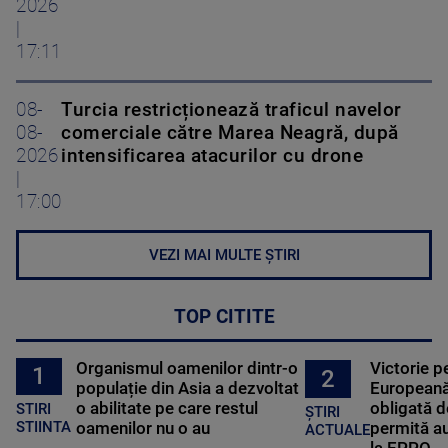
2026
|
17:11
08-
Turcia restricționează traficul navelor
08-
comerciale către Marea Neagră, după
2026
intensificarea atacurilor cu drone
|
17:00
VEZI MAI MULTE ȘTIRI
TOP CITITE
Organismul oamenilor dintr-o
Victorie p
1
2
populație din Asia a dezvoltat
Europeană
o abilitate pe care restul
obligată d
STIRI
ȘTIRI
oamenilor nu o au
permită au
STIINTA
ACTUALE
la EPPO