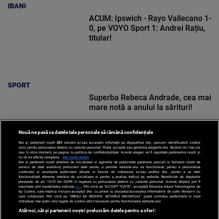
IBANI
ACUM: Ipswich - Rayo Vallecano 1-
0, pe VOYO Sport 1: Andrei Rațiu,
titular!
SPORT
Superba Rebeca Andrade, cea mai
mare notă a anului la sărituri!
Nouă ne pasă ca datele tale personale să rămână confidențiale
Noi și partenerii noștri
201
stocăm și/sau accesăm informații pe dispozitivul dvs., precum identificatorii cookie
unici pentru prelucrarea datelor cu caracter personal. Puteți accepta sau gestiona alegerile dvs. făcând clic mai jos
sau în orice moment, pe pagina cu politica de confidențialitate. Aceste alegeri vor fi raportate partenerilor noștri și
nu vă vor afecta navigarea.
Mai multe detalii
Noi si partenerii nostri (retelele de socializare si agentiile de publicitate partenere, precum si furnizorii nostri de
SPORT
servicii de date analitice) prelucram date pentru a permite website-ului sa functioneze, pentru a personaliza
continutul si anunturile publicitare afisate in functie de interesele si/sau profilul dvs., pentru a va oferi
functionalitati aferente retelelor de socializare si pentru a analiza traficul pe website. Beneficiati de drepturile
prevazute de art. 15-22 din GDPR in legatura cu prelucrarea datelor cu caracter personal. Aceste drepturi pot fi
exercitate prin modalitatea indicata
aici
. Prin click pe “ACCEPT TOATE”, acceptati folosirea tuturor Tehnologiilor de
tip Cookie, care implica inclusiv acceptul dvs. cu privire la stocarea/accesarea informatiilor de catre Vendor-ii cu
care colaboram. Prin click pe “VREAU SA MODIFIC SETARILE INDIVIDUAL” puteti schimba preferintele in mod
individual, mai putin cele legate de cookie strict necesare pentru functionarea website-ului.
Atât noi, cât și partenerii noștri prelucrăm datele pentru a oferi: