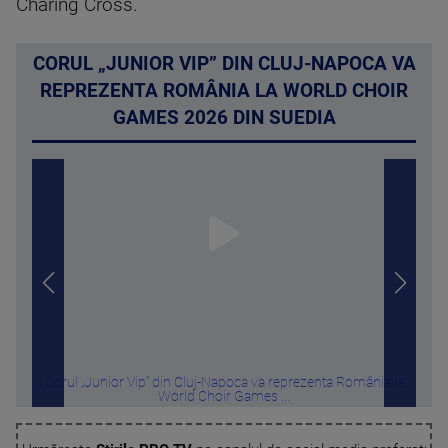
Charing Cross.
CORUL „JUNIOR VIP” DIN CLUJ-NAPOCA VA
REPREZENTA ROMÂNIA LA WORLD CHOIR
GAMES 2026 DIN SUEDIA
Corul „Junior Vip” din Cluj-Napoca va reprezenta România la
Melon
World Choir Games ...