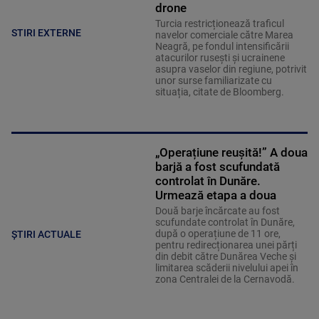
drone
Turcia restricționează traficul
STIRI EXTERNE
navelor comerciale către Marea
Neagră, pe fondul intensificării
atacurilor rusești și ucrainene
asupra vaselor din regiune, potrivit
unor surse familiarizate cu
situația, citate de Bloomberg.
„Operațiune reușită!” A doua
barjă a fost scufundată
controlat în Dunăre.
Urmează etapa a doua
Două barje încărcate au fost
scufundate controlat în Dunăre,
după o operațiune de 11 ore,
ȘTIRI ACTUALE
pentru redirecționarea unei părți
din debit către Dunărea Veche și
limitarea scăderii nivelului apei în
zona Centralei de la Cernavodă.