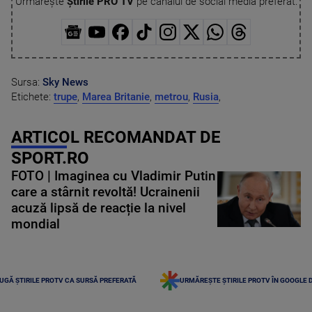
Urmărește
Știrile PRO TV
pe canalul de social media preferat:
Sursa:
Sky News
Etichete:
trupe
,
Marea Britanie
,
metrou
,
Rusia
,
ARTICOL RECOMANDAT DE
SPORT.RO
FOTO | Imaginea cu Vladimir Putin
care a stârnit revoltă! Ucrainenii
acuză lipsă de reacție la nivel
mondial
UGĂ ȘTIRILE PROTV CA SURSĂ PREFERATĂ
URMĂREȘTE ȘTIRILE PROTV ÎN GOOGLE 