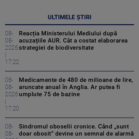
ULTIMELE ȘTIRI
08-
Reacția Ministerului Mediului după
08-
acuzațiile AUR. Cât a costat elaborarea
2026
strategiei de biodiversitate
|
17:22
08-
Medicamente de 480 de milioane de lire,
08-
aruncate anual în Anglia. Ar putea fi
2026
umplute 75 de bazine
|
17:20
08-
Sindromul oboselii cronice. Când „sunt
08-
doar obosit” devine un semnal de alarmă