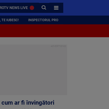
CAUTA
ROTV NEWS LIVE
TOATE CATEGORIILE
 TE IUBESC!
INSPECTORUL PRO
 cum ar fi învingători