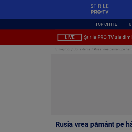
StirilePROTV
TOP CITITE
U
LIVE
Știrile PRO TV ale dimi
Stirileprotv
Stiri externe
Rusia vrea pământ pe hârtie
Rusia vrea pământ pe hâr