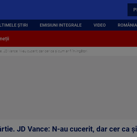
P
LTIMELE ȘTIRI
EMISIUNI INTEGRALE
VIDEO
ROMÂNIA,
neții
. JD Vance: N-au cucerit, dar cer ca și cum ar fi învingători
tie. JD Vance: N-au cucerit, dar cer ca și