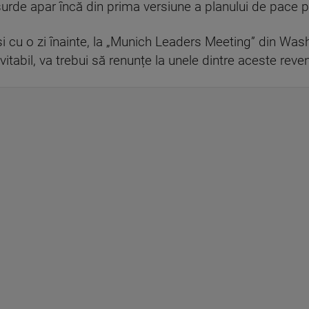
surde apar încă din prima versiune a planului de pace
și cu o zi înainte, la „Munich Leaders Meeting” din Was
evitabil, va trebui să renunțe la unele dintre aceste rev