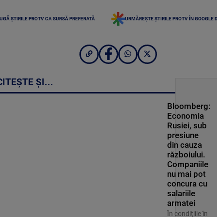
UGĂ ȘTIRILE PROTV CA SURSĂ PREFERATĂ
URMĂREȘTE ȘTIRILE PROTV ÎN GOOGLE 
CITEȘTE ȘI...
Bloomberg:
Economia
Rusiei, sub
presiune
din cauza
războiului.
Companiile
nu mai pot
concura cu
salariile
armatei
În condiţiile în