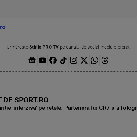
ro
.
Urmărește
Știrile PRO TV
pe canalul de social media preferat:
 DE SPORT.RO
ie 'interzisă' pe rețele. Partenera lui CR7 s-a fotog