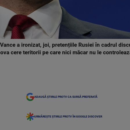
nce a ironizat, joi, pretențiile Rusiei în cadrul disc
a cere teritorii pe care nici măcar nu le controleaz
ADAUGĂ ȘTIRILE PROTV CA SURSĂ PREFERATĂ
URMĂREȘTE ȘTIRILE PROTV ÎN GOOGLE DISCOVER