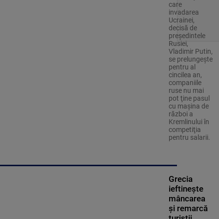
care
invadarea
Ucrainei,
decisă de
preşedintele
Rusiei,
Vladimir Putin,
se prelungeşte
pentru al
cincilea an,
companiile
ruse nu mai
pot ţine pasul
cu maşina de
război a
Kremlinului în
competiţia
pentru salarii.
Grecia
ieftinește
mâncarea
și remarcă
turiștii