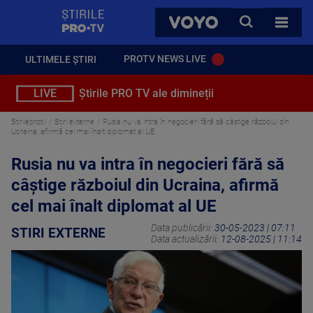
StirilePROTV
CAUTA
VOYO
TOATE 
PROTV NEWS LIVE
ULTIMELE ȘTIRI
LIVE
Știrile PRO TV ale dimineții
Stirileprotv
Stiri externe
Rusia nu va intra în negocieri fără să câştige războiul din
Ucraina, afirmă cel mai înalt diplomat al UE
Rusia nu va intra în negocieri fără să
câştige războiul din Ucraina, afirmă
cel mai înalt diplomat al UE
Data publicării:
30-05-2023 | 07:11
STIRI EXTERNE
Data actualizării:
12-08-2025 | 11:14