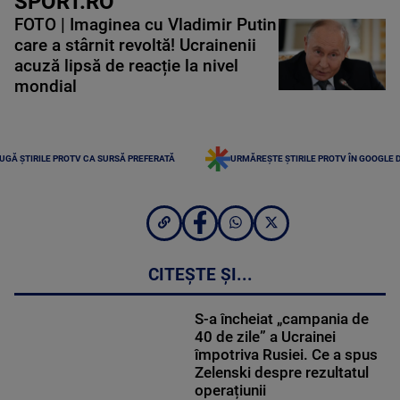
SPORT.RO
FOTO | Imaginea cu Vladimir Putin
care a stârnit revoltă! Ucrainenii
acuză lipsă de reacție la nivel
mondial
UGĂ ȘTIRILE PROTV CA SURSĂ PREFERATĂ
URMĂREȘTE ȘTIRILE PROTV ÎN GOOGLE 
CITEȘTE ȘI...
S-a încheiat „campania de
40 de zile” a Ucrainei
împotriva Rusiei. Ce a spus
Zelenski despre rezultatul
operațiunii