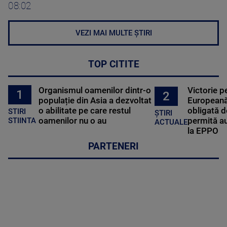
08:02
VEZI MAI MULTE ȘTIRI
TOP CITITE
Organismul oamenilor dintr-o
Victorie p
1
2
populație din Asia a dezvoltat
Europeană
o abilitate pe care restul
obligată d
STIRI
ȘTIRI
oamenilor nu o au
permită au
STIINTA
ACTUALE
la EPPO
PARTENERI