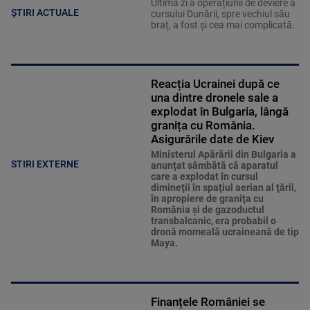
Ultima zi a operațiunii de deviere a
ȘTIRI ACTUALE
cursului Dunării, spre vechiul său
braț, a fost și cea mai complicată.
Reacția Ucrainei după ce
una dintre dronele sale a
explodat în Bulgaria, lângă
granița cu România.
Asigurările date de Kiev
Ministerul Apărării din Bulgaria a
STIRI EXTERNE
anunţat sâmbătă că aparatul
care a explodat în cursul
dimineţii în spaţiul aerian al ţării,
în apropiere de graniţa cu
România şi de gazoductul
transbalcanic, era probabil o
dronă momeală ucraineană de tip
Maya.
Finanțele României se