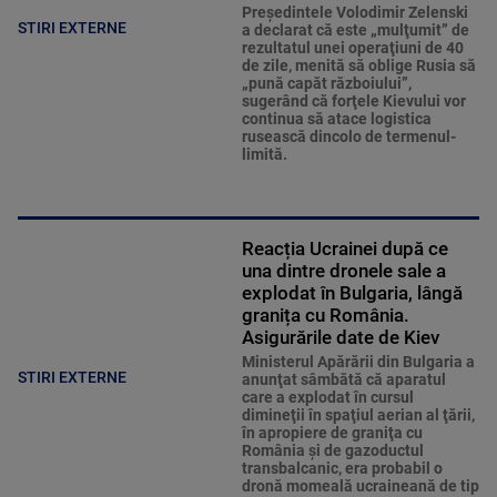
Preşedintele Volodimir Zelenski
STIRI EXTERNE
a declarat că este „mulţumit” de
rezultatul unei operaţiuni de 40
de zile, menită să oblige Rusia să
„pună capăt războiului”,
sugerând că forţele Kievului vor
continua să atace logistica
rusească dincolo de termenul-
limită.
Reacția Ucrainei după ce
una dintre dronele sale a
explodat în Bulgaria, lângă
granița cu România.
Asigurările date de Kiev
Ministerul Apărării din Bulgaria a
STIRI EXTERNE
anunţat sâmbătă că aparatul
care a explodat în cursul
dimineţii în spaţiul aerian al ţării,
în apropiere de graniţa cu
România şi de gazoductul
transbalcanic, era probabil o
dronă momeală ucraineană de tip