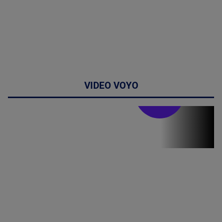
VIDEO VOYO
Stirile PRO TV
Stirile PRO
TV # 19.00 -