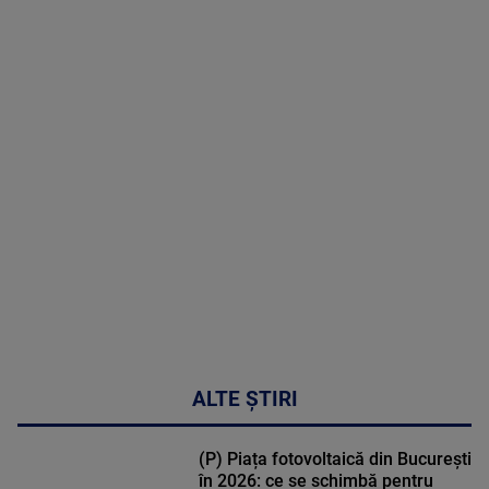
8 August
2026
MAI
MULTE
DETALII
30:33
ALTE ȘTIRI
(P) Piața fotovoltaică din București
în 2026: ce se schimbă pentru