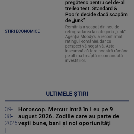
pregătesc pentru cel de-al
treilea test. Standard &
Poor’s decide dacă scapăm
de „junk”
România a scapat din nou de
STIRI ECONOMICE
retrogradarea la categoria „junk”.
Agenția Moody's, a reconfirmat
ratingul României, dar cu
perspectivă negativă. Asta
înseamnă că țara noastră rămâne
pe ultima treaptă recomandată
investițiilor.
ULTIMELE ȘTIRI
09-
Horoscop. Mercur intră în Leu pe 9
08-
august 2026. Zodiile care au parte de
2026
vești bune, bani și noi oportunități
|