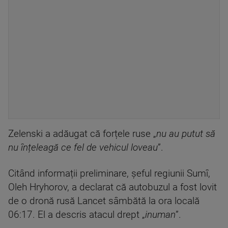
Zelenski a adăugat că forțele ruse „
nu au putut să
nu înțeleagă ce fel de vehicul loveau
”.
Citând informații preliminare, șeful regiunii Sumî,
Oleh Hryhorov, a declarat că autobuzul a fost lovit
de o dronă rusă Lancet sâmbătă la ora locală
06:17. El a descris atacul drept „
inuman
”.