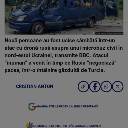
Nouă persoane au fost ucise sâmbătă într-un
atac cu dronă rusă asupra unui microbuz civil în
nord-estul Ucrainei, transmite BBC. Atacul
”inuman” a venit în timp ce Rusia ”negociază”
pacea, într-o întâlnire găzduită de Turcia.
CRISTIAN ANTON
ADAUGĂ ȘTIRILE PROTV CA SURSĂ PREFERATĂ
URMĂREȘTE ȘTIRILE PROTV ÎN GOOGLE DISCOVER