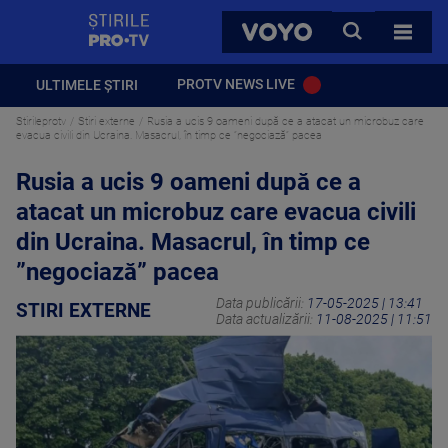
StirilePROTV
CAUTA
VOYO
TOATE 
PROTV NEWS LIVE
ULTIMELE ȘTIRI
Stirileprotv
Stiri externe
Rusia a ucis 9 oameni după ce a atacat un microbuz care
evacua civili din Ucraina. Masacrul, în timp ce ”negociază” pacea
Rusia a ucis 9 oameni după ce a
atacat un microbuz care evacua civili
din Ucraina. Masacrul, în timp ce
”negociază” pacea
Data publicării:
17-05-2025 | 13:41
STIRI EXTERNE
Data actualizării:
11-08-2025 | 11:51