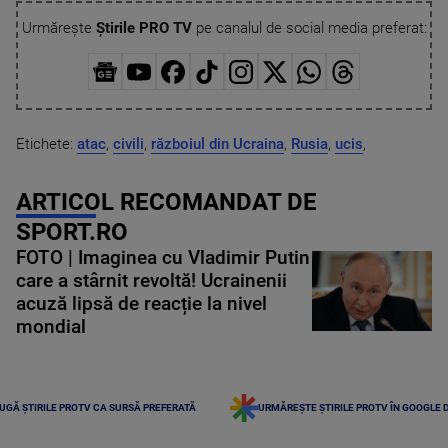
Urmărește
Știrile PRO TV
pe canalul de social media preferat:
Etichete:
atac
,
civili
,
războiul din Ucraina
,
Rusia
,
ucis
,
ARTICOL RECOMANDAT DE
SPORT.RO
FOTO | Imaginea cu Vladimir Putin
care a stârnit revoltă! Ucrainenii
acuză lipsă de reacție la nivel
mondial
UGĂ ȘTIRILE PROTV CA SURSĂ PREFERATĂ
URMĂREȘTE ȘTIRILE PROTV ÎN GOOGLE 