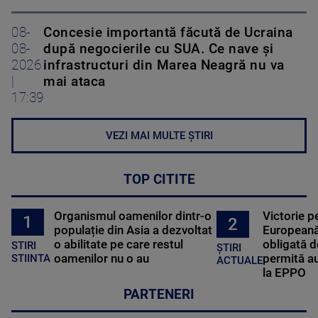
08-
Concesie importantă făcută de Ucraina
08-
după negocierile cu SUA. Ce nave şi
2026
infrastructuri din Marea Neagră nu va
|
mai ataca
17:39
VEZI MAI MULTE ȘTIRI
TOP CITITE
Organismul oamenilor dintr-o
Victorie p
1
2
populație din Asia a dezvoltat
Europeană
o abilitate pe care restul
obligată d
STIRI
ȘTIRI
oamenilor nu o au
permită au
STIINTA
ACTUALE
la EPPO
PARTENERI