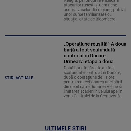
Neagră, pe fondul intensificării
atacurilor rusești și ucrainene
asupra vaselor din regiune, potrivit
unor surse familiarizate cu
situația, citate de Bloomberg.
„Operațiune reușită!” A doua
barjă a fost scufundată
controlat în Dunăre.
Urmează etapa a doua
Două barje încărcate au fost
scufundate controlat în Dunăre,
după o operațiune de 11 ore,
ȘTIRI ACTUALE
pentru redirecționarea unei părți
din debit către Dunărea Veche și
limitarea scăderii nivelului apei în
zona Centralei de la Cernavodă.
ULTIMELE ȘTIRI