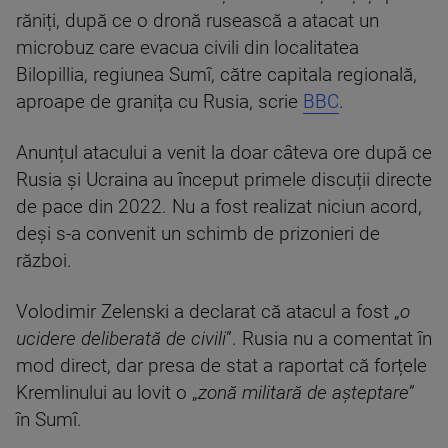
răniți, după ce o dronă rusească a atacat un
microbuz care evacua civili din localitatea
Bilopillia, regiunea Sumî, către capitala regională,
aproape de granița cu Rusia, scrie
BBC
.
Anunțul atacului a venit la doar câteva ore după ce
Rusia și Ucraina au început primele discuții directe
de pace din 2022. Nu a fost realizat niciun acord,
deși s-a convenit un schimb de prizonieri de
război.
Volodimir Zelenski a declarat că atacul a fost „
o
ucidere deliberată de civili
”. Rusia nu a comentat în
mod direct, dar presa de stat a raportat că forțele
Kremlinului au lovit o „
zonă militară de așteptare
”
în Sumî.