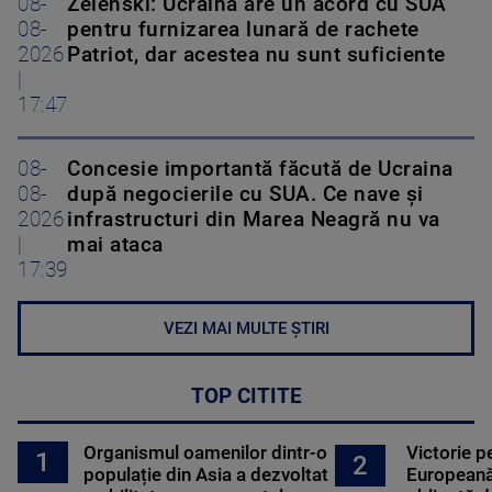
08-
Zelenski: Ucraina are un acord cu SUA
08-
pentru furnizarea lunară de rachete
2026
Patriot, dar acestea nu sunt suficiente
|
17:47
08-
Concesie importantă făcută de Ucraina
08-
după negocierile cu SUA. Ce nave şi
2026
infrastructuri din Marea Neagră nu va
|
mai ataca
17:39
VEZI MAI MULTE ȘTIRI
TOP CITITE
Organismul oamenilor dintr-o
Victorie p
1
2
populație din Asia a dezvoltat
Europeană