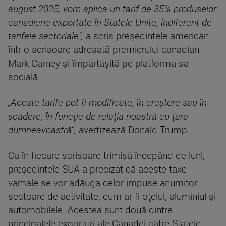
august 2025, vom aplica un tarif de 35% produselor
canadiene exportate în Statele Unite, indiferent de
tarifele sectoriale",
a scris preşedintele american
într-o scrisoare adresată premierului canadian
Mark Carney şi împărtăşită pe platforma sa
socială.
„Aceste tarife pot fi modificate, în creştere sau în
scădere, în funcţie de relaţia noastră cu ţara
dumneavoastră”,
avertizează Donald Trump.
Ca în fiecare scrisoare trimisă începând de luni,
preşedintele SUA a precizat că aceste taxe
vamale se vor adăuga celor impuse anumitor
sectoare de activitate, cum ar fi oţelul, aluminiul şi
automobilele. Acestea sunt două dintre
principalele exporturi ale Canadei către Statele