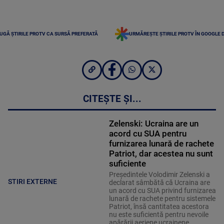
UGĂ ȘTIRILE PROTV CA SURSĂ PREFERATĂ
URMĂREȘTE ȘTIRILE PROTV ÎN GOOGLE 
CITEȘTE ȘI...
Zelenski: Ucraina are un
acord cu SUA pentru
furnizarea lunară de rachete
Patriot, dar acestea nu sunt
suficiente
Preşedintele Volodimir Zelenski a
STIRI EXTERNE
declarat sâmbătă că Ucraina are
un acord cu SUA privind furnizarea
lunară de rachete pentru sistemele
Patriot, însă cantitatea acestora
nu este suficientă pentru nevoile
apărării aeriene ucrainene.