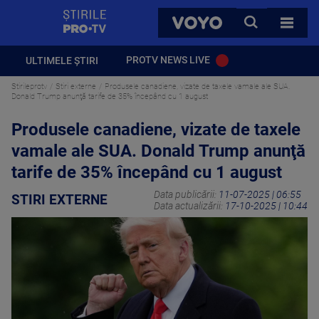
StirilePROTV
CAUTA
VOYO
TOATE 
PROTV NEWS LIVE
ULTIMELE ȘTIRI
Stirileprotv
Stiri externe
Produsele canadiene, vizate de taxele vamale ale SUA.
Donald Trump anunţă tarife de 35% începând cu 1 august
Produsele canadiene, vizate de taxele
vamale ale SUA. Donald Trump anunţă
tarife de 35% începând cu 1 august
Data publicării:
11-07-2025 | 06:55
STIRI EXTERNE
Data actualizării:
17-10-2025 | 10:44