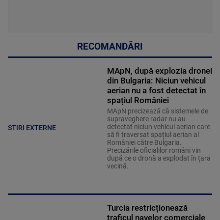
RECOMANDĂRI
MApN, după explozia dronei
din Bulgaria: Niciun vehicul
aerian nu a fost detectat în
spațiul României
MApN precizează că sistemele de
supraveghere radar nu au
detectat niciun vehicul aerian care
STIRI EXTERNE
să fi traversat spațiul aerian al
României către Bulgaria.
Precizările oficialilor români vin
după ce o dronă a explodat în țara
vecină.
Turcia restricționează
traficul navelor comerciale