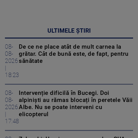
ULTIMELE ȘTIRI
08-
De ce ne place atât de mult carnea la
08-
grătar. Cât de bună este, de fapt, pentru
2026
sănătate
|
18:23
08-
Intervenție dificilă în Bucegi. Doi
08-
alpiniști au rămas blocați în peretele Văii
2026
Albe. Nu se poate interveni cu
|
elicopterul
17:48