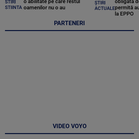
o abilitate pe care restul
obligată d
STIRI
ȘTIRI
oamenilor nu o au
permită au
STIINTA
ACTUALE
la EPPO
PARTENERI
VIDEO VOYO