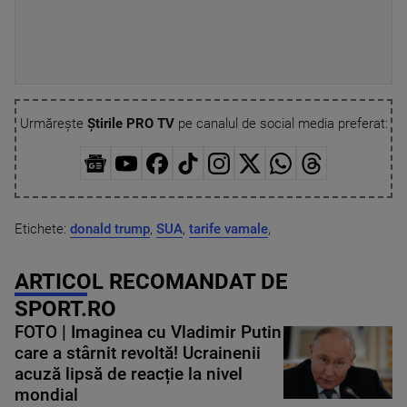
Urmărește
Știrile PRO TV
pe canalul de social media preferat:
Etichete:
donald trump
,
SUA
,
tarife vamale
,
ARTICOL RECOMANDAT DE
SPORT.RO
FOTO | Imaginea cu Vladimir Putin
care a stârnit revoltă! Ucrainenii
acuză lipsă de reacție la nivel
mondial