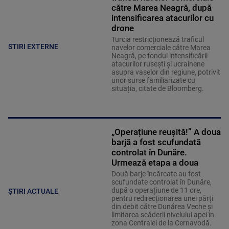
către Marea Neagră, după
intensificarea atacurilor cu
drone
Turcia restricționează traficul
STIRI EXTERNE
navelor comerciale către Marea
Neagră, pe fondul intensificării
atacurilor rusești și ucrainene
asupra vaselor din regiune, potrivit
unor surse familiarizate cu
situația, citate de Bloomberg.
„Operațiune reușită!” A doua
barjă a fost scufundată
controlat în Dunăre.
Urmează etapa a doua
Două barje încărcate au fost
scufundate controlat în Dunăre,
după o operațiune de 11 ore,
ȘTIRI ACTUALE
pentru redirecționarea unei părți
din debit către Dunărea Veche și
limitarea scăderii nivelului apei în
zona Centralei de la Cernavodă.