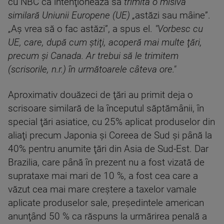
cu NBC că intenţionează să
trimită o misivă
similară Uniunii Europene (UE) „
astăzi sau mâine”.
„Aş vrea să o fac astăzi”, a spus el.
"Vorbesc cu
UE, care, după cum ştiţi, acoperă mai multe ţări,
precum şi Canada. Ar trebui să le trimitem
(scrisorile, n.r.) în următoarele câteva ore."
Aproximativ douăzeci de ţări au primit deja o
scrisoare similară de la începutul săptămânii, în
special ţări asiatice, cu 25% aplicat produselor din
aliaţi precum Japonia şi Coreea de Sud şi până la
40% pentru anumite ţări din Asia de Sud-Est. Dar
Brazilia, care până în prezent nu a fost vizată de
suprataxe mai mari de 10 %, a fost cea care a
văzut cea mai mare creştere a taxelor vamale
aplicate produselor sale, preşedintele american
anunţând 50 % ca răspuns la urmărirea penală a