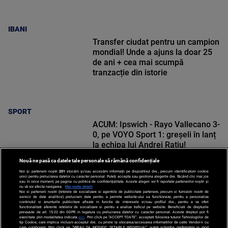
IBANI
Transfer ciudat pentru un campion
mondial! Unde a ajuns la doar 25
de ani + cea mai scumpă
tranzacție din istorie
SPORT
ACUM: Ipswich - Rayo Vallecano 3-
0, pe VOYO Sport 1: greșeli în lanț
la echipa lui Andrei Rațiu!
Nouă ne pasă ca datele tale personale să rămână confidențiale
Noi și partenerii noștri
201
stocăm și/sau accesăm informații pe dispozitivul dvs., precum identificatorii cookie
unici pentru prelucrarea datelor cu caracter personal. Puteți accepta sau gestiona alegerile dvs. făcând clic mai jos
sau în orice moment, pe pagina cu politica de confidențialitate. Aceste alegeri vor fi raportate partenerilor noștri și
nu vă vor afecta navigarea.
Mai multe detalii
Noi si partenerii nostri (retelele de socializare si agentiile de publicitate partenere, precum si furnizorii nostri de
SPORT
servicii de date analitice) prelucram date pentru a permite website-ului sa functioneze, pentru a personaliza
continutul si anunturile publicitare afisate in functie de interesele si/sau profilul dvs., pentru a va oferi
functionalitati aferente retelelor de socializare si pentru a analiza traficul pe website. Beneficiati de drepturile
prevazute de art. 15-22 din GDPR in legatura cu prelucrarea datelor cu caracter personal. Aceste drepturi pot fi
exercitate prin modalitatea indicata
aici
. Prin click pe “ACCEPT TOATE”, acceptati folosirea tuturor Tehnologiilor de
tip Cookie, care implica inclusiv acceptul dvs. cu privire la stocarea/accesarea informatiilor de catre Vendor-ii cu
care colaboram. Prin click pe “VREAU SA MODIFIC SETARILE INDIVIDUAL” puteti schimba preferintele in mod